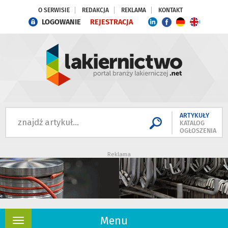
O SERWISIE
REDAKCJA
REKLAMA
KONTAKT
LOGOWANIE
REJESTRACJA
ARTYKUŁY
KATALOG
OGŁOSZENIA
Reklama
Menu
Rozwiń