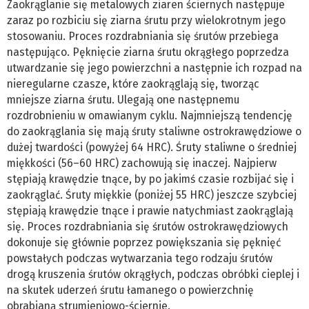
Zaokrąglanie się metalowych ziaren ściernych następuje
zaraz po rozbiciu się ziarna śrutu przy wielokrotnym jego
stosowaniu. Proces rozdrabniania się śrutów przebiega
następująco. Pęknięcie ziarna śrutu okrągłego poprzedza
utwardzanie się jego powierzchni a następnie ich rozpad na
nieregularne czasze, które zaokrąglają się, tworząc
mniejsze ziarna śrutu. Ulegają one następnemu
rozdrobnieniu w omawianym cyklu. Najmniejszą tendencję
do zaokrąglania się mają śruty staliwne ostrokrawędziowe o
dużej twardości (powyżej 64 HRC). Śruty staliwne o średniej
miękkości (56–60 HRC) zachowują się inaczej. Najpierw
stępiają krawędzie tnące, by po jakimś czasie rozbijać się i
zaokrąglać. Śruty miękkie (poniżej 55 HRC) jeszcze szybciej
stępiają krawędzie tnące i prawie natychmiast zaokrąglają
się. Proces rozdrabniania się śrutów ostrokrawędziowych
dokonuje się głównie poprzez powiększania się pęknięć
powstałych podczas wytwarzania tego rodzaju śrutów
drogą kruszenia śrutów okrągłych, podczas obróbki cieplej i
na skutek uderzeń śrutu łamanego o powierzchnię
obrabianą strumieniowo-ściernie.