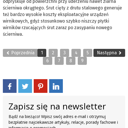
odpryskuje od powierzchni przy uderzeniu nawet ziarna
ścierniwa okrągłego. Śrut cięty z drutu stalowego generuje
też bardzo wysokie koszty eksploatacyjne urządzeń
wirnikowych, gdyż stosunkowo szybko niszczy płytki
wirników rzucających śrut zaraz po zasypaniu nowego
ścierniwa.
Poprzednia
1
2
3
4
5
Następna
6
7
8
9
Zapisz się na newsletter
Bądź na bieżąco! Wpisz swój adres e-mail i otrzymuj
bezpłatnie najciekawsze artykuły, relacje, porady fachowe i
informacje o promocjach.