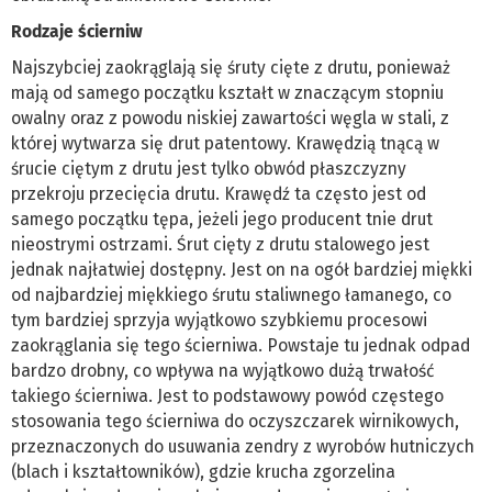
Rodzaje ścierniw
Najszybciej zaokrąglają się śruty cięte z drutu, ponieważ
mają od samego początku kształt w znaczącym stopniu
owalny oraz z powodu niskiej zawartości węgla w stali, z
której wytwarza się drut patentowy. Krawędzią tnącą w
śrucie ciętym z drutu jest tylko obwód płaszczyzny
przekroju przecięcia drutu. Krawędź ta często jest od
samego początku tępa, jeżeli jego producent tnie drut
nieostrymi ostrzami. Śrut cięty z drutu stalowego jest
jednak najłatwiej dostępny. Jest on na ogół bardziej miękki
od najbardziej miękkiego śrutu staliwnego łamanego, co
tym bardziej sprzyja wyjątkowo szybkiemu procesowi
zaokrąglania się tego ścierniwa. Powstaje tu jednak odpad
bardzo drobny, co wpływa na wyjątkowo dużą trwałość
takiego ścierniwa. Jest to podstawowy powód częstego
stosowania tego ścierniwa do oczyszczarek wirnikowych,
przeznaczonych do usuwania zendry z wyrobów hutniczych
(blach i kształtowników), gdzie krucha zgorzelina