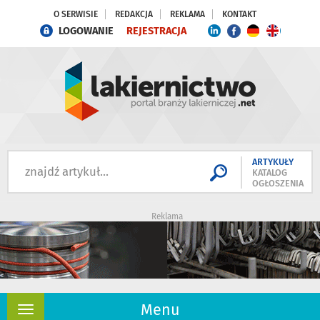
O SERWISIE
REDAKCJA
REKLAMA
KONTAKT
LOGOWANIE
REJESTRACJA
ARTYKUŁY
KATALOG
OGŁOSZENIA
Reklama
Menu
Rozwiń