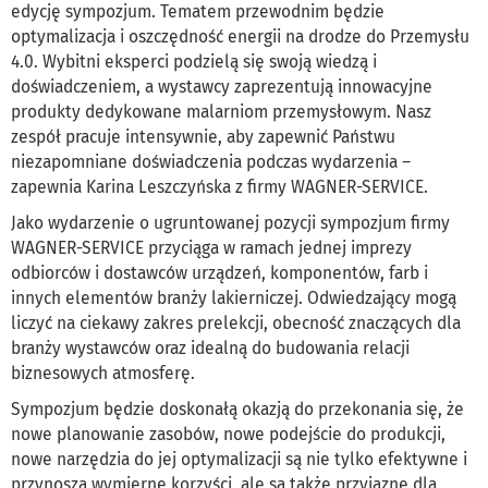
edycję sympozjum. Tematem przewodnim będzie
optymalizacja i oszczędność energii na drodze do Przemysłu
4.0. Wybitni eksperci podzielą się swoją wiedzą i
doświadczeniem, a wystawcy zaprezentują innowacyjne
produkty dedykowane malarniom przemysłowym. Nasz
zespół pracuje intensywnie, aby zapewnić Państwu
niezapomniane doświadczenia podczas wydarzenia –
zapewnia Karina Leszczyńska z firmy WAGNER-SERVICE.
Jako wydarzenie o ugruntowanej pozycji sympozjum firmy
WAGNER-SERVICE przyciąga w ramach jednej imprezy
odbiorców i dostawców urządzeń, komponentów, farb i
innych elementów branży lakierniczej. Odwiedzający mogą
liczyć na ciekawy zakres prelekcji, obecność znaczących dla
branży wystawców oraz idealną do budowania relacji
biznesowych atmosferę.
Sympozjum będzie doskonałą okazją do przekonania się, że
nowe planowanie zasobów, nowe podejście do produkcji,
nowe narzędzia do jej optymalizacji są nie tylko efektywne i
przynoszą wymierne korzyści, ale są także przyjazne dla