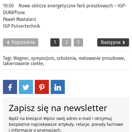
10:50 Nowe oblicze energetyczne farb proszkowych – IGP-
DURA®one
Paweł Mastalerz
IGP Pulvertechnik
Poprzednia
1
2
3
Następna
Tagi:
Wagner
,
sympozjum
,
szkolenia
,
malowanie proszkowe
,
lakierowanie ciekłe
,
Zapisz się na newsletter
Bądź na bieżąco! Wpisz swój adres e-mail i otrzymuj
bezpłatnie najciekawsze artykuły, relacje, porady fachowe
i informacje o promocjach.