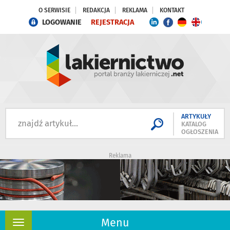
O SERWISIE
REDAKCJA
REKLAMA
KONTAKT
LOGOWANIE
REJESTRACJA
ARTYKUŁY
KATALOG
OGŁOSZENIA
Reklama
Menu
Rozwiń