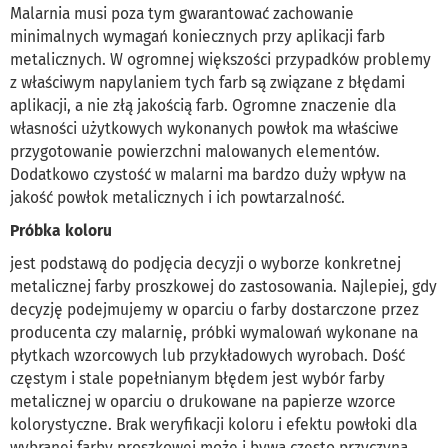
Malarnia musi poza tym gwarantować zachowanie
minimalnych wymagań koniecznych przy aplikacji farb
metalicznych. W ogromnej większości przypadków problemy
z właściwym napylaniem tych farb są związane z błędami
aplikacji, a nie złą jakością farb. Ogromne znaczenie dla
własności użytkowych wykonanych powłok ma właściwe
przygotowanie powierzchni malowanych elementów.
Dodatkowo czystość w malarni ma bardzo duży wpływ na
jakość powłok metalicznych i ich powtarzalność.
Próbka koloru
jest podstawą do podjęcia decyzji o wyborze konkretnej
metalicznej farby proszkowej do zastosowania. Najlepiej, gdy
decyzję podejmujemy w oparciu o farby dostarczone przez
producenta czy malarnię, próbki wymalowań wykonane na
płytkach wzorcowych lub przykładowych wyrobach. Dość
częstym i stale popełnianym błędem jest wybór farby
metalicznej w oparciu o drukowane na papierze wzorce
kolorystyczne. Brak weryfikacji koloru i efektu powłoki dla
wybranej farby proszkowej może i bywa często przyczyną