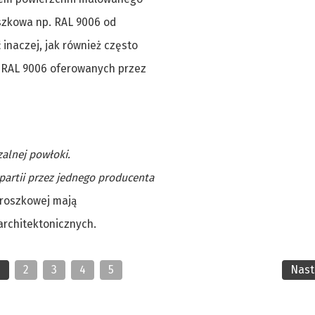
szkowa np. RAL 9006 od
inaczej, jak również często
rb RAL 9006 oferowanych przez
zalnej powłoki.
partii przez jednego producenta
proszkowej mają
architektonicznych.
1
2
3
4
5
Nas