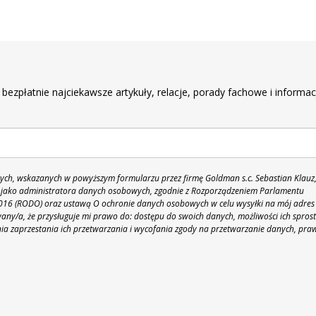
r
 bezpłatnie najciekawsze artykuły, relacje, porady fachowe i informac
h, wskazanych w powyższym formularzu przez firmę Goldman s.c. Sebastian Klauz
 86 jako administratora danych osobowych, zgodnie z Rozporządzeniem Parlamentu
 2016 (RODO) oraz ustawą O ochronie danych osobowych w celu wysyłki na mój adres
y/a, że przysługuje mi prawo do: dostępu do swoich danych, możliwości ich spros
nia zaprzestania ich przetwarzania i wycofania zgody na przetwarzanie danych, pra