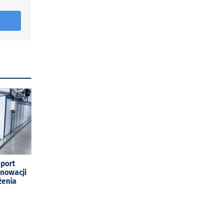
sport
enowacji
żenia