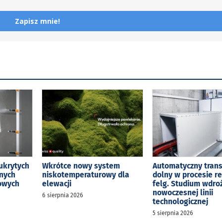
Zapisz mnie!
ukrytych
Wkrótce nowy system
Automatyczny tran
jnych
niskotemperaturowy dla
dolny w procesie r
kowych
elewacji
felg. Studium wdro
nowoczesnej linii
6 sierpnia 2026
technologicznej
5 sierpnia 2026