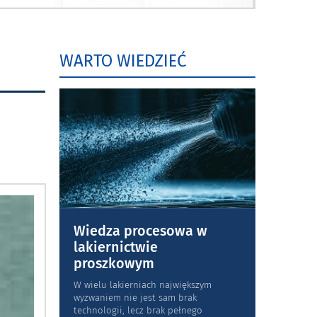
WARTO WIEDZIEĆ
Wiedza procesowa w
lakiernictwie
proszkowym
W wielu lakierniach największym
wyzwaniem nie jest sam brak
technologii, lecz brak pełnego