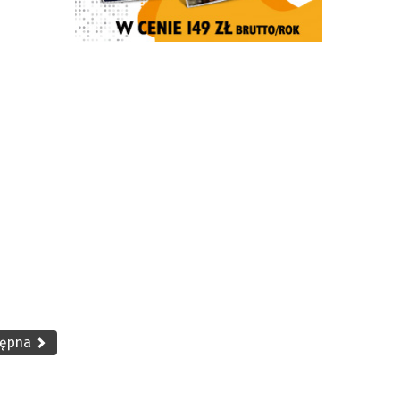
tępna