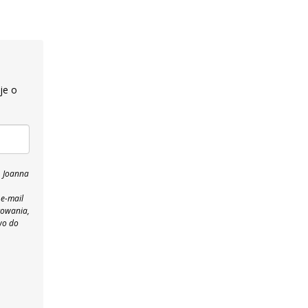
je o
, Joanna
 e-mail
towania,
wo do