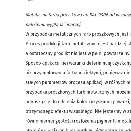
Metaliczna farba proszkowa np.RAL 9006 od każdeg
nałożeniu wyglądać inaczej.
W przypadku metalicznych farb proszkowych jest i
Proces produkcji farb metalicznych jest bardziej 
a ostateczny produkt nie jest w pełni powtarzalny.
Sposób aplikacji i jej warunki determinują uzyskan
niż przy malowaniu farbami ciekłymi, ponieważ ni
stałych parametrów procesu aplikacji w różnych m
przypadku proszkowych farb metalicznych możemy 
odnoszą się do odcienia koloru uzyskanej powłoki,
otrzymanego efektu wizualnego. Nie jesteśmy w st
równomiernej gęstości rozłożenia pigmentu metal
ułożenia się ziaren bądź płatków pigmentu wzgl