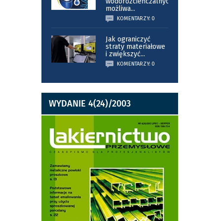
wodorozcieńczalnych
możliwa
...
KOMENTARZY: 0
Jak ograniczyć
straty materiałowe
i zwiększyć
...
KOMENTARZY: 0
WYDANIE 4(24)/2003