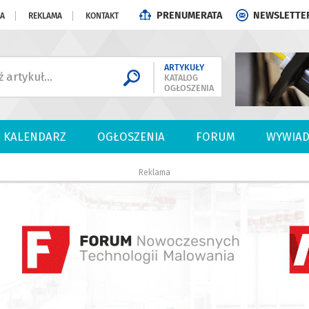
PRENUMERATA
NEWSLETTE
JA
REKLAMA
KONTAKT
ARTYKUŁY
KATALOG
OGŁOSZENIA
KALENDARZ
OGŁOSZENIA
FORUM
WYWIAD
Reklama