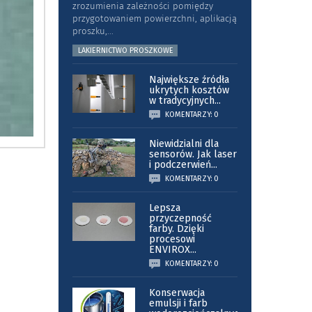
zrozumienia zależności pomiędzy
przygotowaniem powierzchni, aplikacją
proszku,
...
LAKIERNICTWO PROSZKOWE
Największe źródła
ukrytych kosztów
w tradycyjnych
...
KOMENTARZY: 0
Niewidzialni dla
sensorów. Jak laser
i podczerwień
...
KOMENTARZY: 0
Lepsza
przyczepność
farby. Dzięki
procesowi
ENVIROX
...
KOMENTARZY: 0
Konserwacja
emulsji i farb