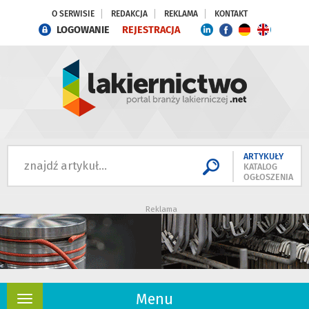
O SERWISIE
REDAKCJA
REKLAMA
KONTAKT
LOGOWANIE
REJESTRACJA
ARTYKUŁY
KATALOG
OGŁOSZENIA
Reklama
Menu
Rozwiń