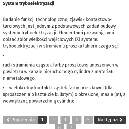
System tryboelektryzacji
Badanie funkcji technologicznej zjawisk kontaktowo-
tarciowych jest jednym z podstawowych zadań budowy
systemu tryboelektryzacji. Elementami pozwalającymi
opisać zbiór wielkości wejściowych (X) systemu
tryboelektryzacji w strumieniu proszku lakierniczego są:
ruch strumienia cząstek farby proszkowej unoszonych w
powietrzu w kanale nieruchomego cylindra z materiału
niemetalowego,
wielokrotny kontakt cząstek farby proszkowej (dla
uproszczenia o kształcie kulistym) o określonej masie (m), z
wewnętrzną powierzchnią cylindra;
Poprzednia
1
2
3
4
5
Następna
6
7