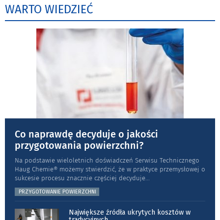
WARTO WIEDZIEĆ
Co naprawdę decyduje o jakości
przygotowania powierzchni?
Na podstawie wieloletnich doświadczeń Serwisu Technicznego
Haug Chemie® możemy stwierdzić, że w praktyce przemysłowej o
sukcesie procesu znacznie częściej decyduje
...
PRZYGOTOWANIE POWIERZCHNI
Największe źródła ukrytych kosztów w
tradycyjnych
...