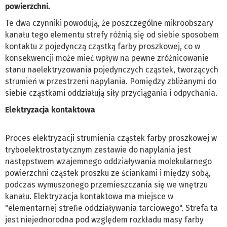
powierzchni.
Te dwa czynniki powodują, że poszczególne mikroobszary
kanału tego elementu strefy różnią się od siebie sposobem
kontaktu z pojedynczą cząstką farby proszkowej, co w
konsekwencji może mieć wpływ na pewne zróżnicowanie
stanu naelektryzowania pojedynczych cząstek, tworzących
strumień w przestrzeni napylania. Pomiędzy zbliżanymi do
siebie cząstkami oddziałują siły przyciągania i odpychania.
Elektryzacja kontaktowa
Proces elektryzacji strumienia cząstek farby proszkowej w
tryboelektrostatycznym zestawie do napylania jest
następstwem wzajemnego oddziaływania molekularnego
powierzchni cząstek proszku ze ściankami i między sobą,
podczas wymuszonego przemieszczania się we wnętrzu
kanału. Elektryzacja kontaktowa ma miejsce w
"elementarnej strefie oddziaływania tarciowego". Strefa ta
jest niejednorodna pod względem rozkładu masy farby