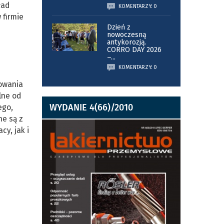
ład
KOMENTARZY: 0
 firmie
Dzień z
nowoczesną
antykorozją.
CORRO DAY 2026
–
...
KOMENTARZY: 0
dowania
lne od
WYDANIE 4(66)/2010
ego,
ne są z
y, jak i