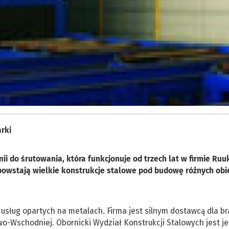
arki
nii do śrutowania, która funkcjonuje od trzech lat w firmie Ruu
 powstają wielkie konstrukcje stalowe pod budowę różnych ob
usług opartych na metalach. Firma jest silnym dostawcą dla b
owo-Wschodniej. Obornicki Wydział Konstrukcji Stalowych jest j