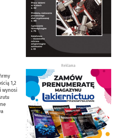
Reklama
firmy
ścią 1,2
i wynosi
śrutu
wne
wa