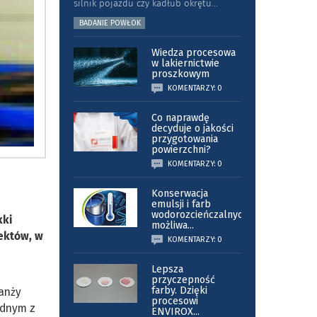
silnik pojazdu czy kadłub okrętu
...
BADANIE POWŁOK
Wiedza procesowa
w lakiernictwie
proszkowym
KOMENTARZY: 0
Co naprawdę
decyduje o jakości
przygotowania
powierzchni?
KOMENTARZY: 0
Konserwacja
emulsji i farb
wodorozcieńczalnych
kki
możliwa
...
iektów, w
KOMENTARZY: 0
Lepsza
przyczepność
farby. Dzięki
ranży
procesowi
ednym z
ENVIROX
...