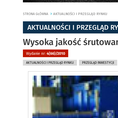
AKTUALNOŚCI I PRZEGLĄD RYNKU
STRONA GŁÓWNA
AKTUALNOŚCI I PRZEGLĄD R
Wysoka jakość śrutowa
Wydanie nr:
4(66)/2010
AKTUALNOŚCI I PRZEGLĄD RYNKU
PRZEGLĄD INWESTYCJI