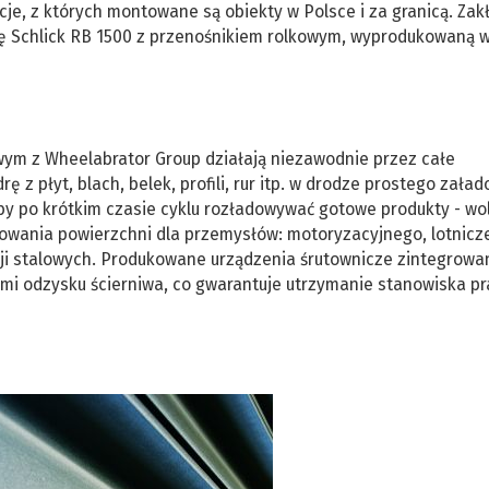
cje, z których montowane są obiekty w Polsce i za granicą. Zak
 Schlick RB 1500 z przenośnikiem rolkowym, wyprodukowaną w
wym z Wheelabrator Group działają niezawodnie przez całe
rę z płyt, blach, belek, profili, rur itp. w drodze prostego zała
 by po krótkim czasie cyklu rozładowywać gotowe produkty - wo
otowania powierzchni dla przemysłów: motoryzacyjnego, lotnicz
ji stalowych. Produkowane urządzenia śrutownicze zintegrowa
i odzysku ścierniwa, co gwarantuje utrzymanie stanowiska prac