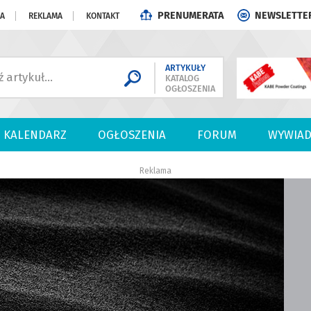
PRENUMERATA
NEWSLETTE
JA
REKLAMA
KONTAKT
ARTYKUŁY
KATALOG
OGŁOSZENIA
KALENDARZ
OGŁOSZENIA
FORUM
WYWIAD
Reklama