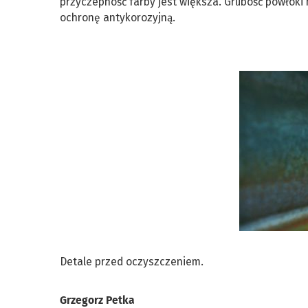
przyczepność farby jest większa. Grubość powłoki
ochronę antykorozyjną.
Detale przed oczyszczeniem.
Grzegorz Petka