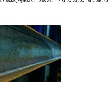
 malarskiej wynosi od 40 do 240 mikronów, zapewniając bardzo