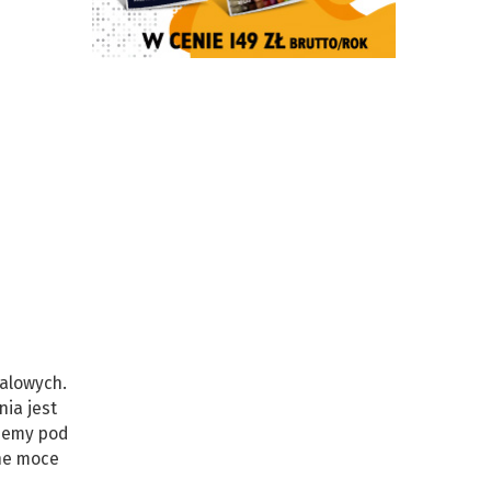
talowych.
nia jest
ujemy pod
ne moce