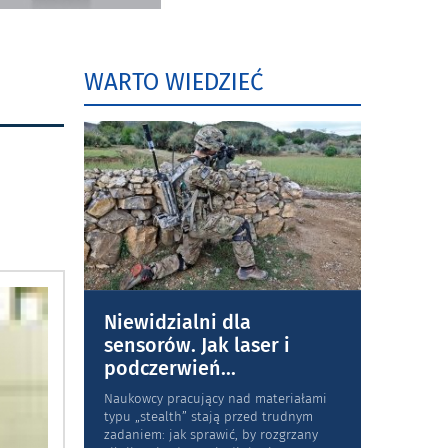
WARTO WIEDZIEĆ
Niewidzialni dla
sensorów. Jak laser i
podczerwień
...
Naukowcy pracujący nad materiałami
typu „stea­lth” stają przed trudnym
zadaniem: jak sprawić, by rozgrzany