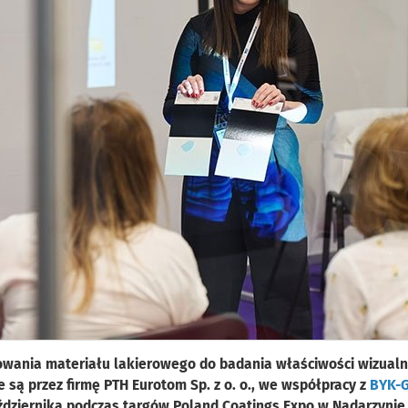
wania materiału lakierowego do badania właściwości wizualn
 są przez firmę PTH Eurotom Sp. z o. o., we współpracy z
BYK-G
aździernika podczas targów Poland Coatings Expo w Nadarzynie