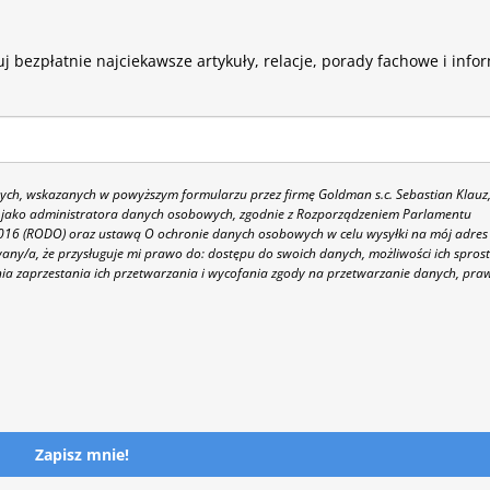
j bezpłatnie najciekawsze artykuły, relacje, porady fachowe i info
h, wskazanych w powyższym formularzu przez firmę Goldman s.c. Sebastian Klauz
 86 jako administratora danych osobowych, zgodnie z Rozporządzeniem Parlamentu
 2016 (RODO) oraz ustawą O ochronie danych osobowych w celu wysyłki na mój adres
y/a, że przysługuje mi prawo do: dostępu do swoich danych, możliwości ich spros
nia zaprzestania ich przetwarzania i wycofania zgody na przetwarzanie danych, pra
Zapisz mnie!