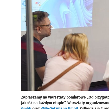
Zapraszamy na warsztaty pomiarowe „Od przygoto
jakość na każdym etapie”. Warsztaty organizowane
GmbH
oraz
VMA-Getzmann GmbH
. Odbędą się 2 p