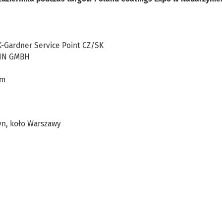
K-Gardner Service Point CZ/SK
ANN GMBH
om
yn, koło Warszawy