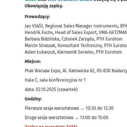
Obowiązują zapisy.
Prowadzący:
Jan Vláčil, Regional Sales Manager Instruments, BY
Hendrik Fuchs, Head of Sales Export, VMA-GETZM
Barbara Bidzińska, Członek Zarządu, PTH Eurotom
Marcin Straszak, Konsultant Techniczny, PTH Eurot
Adam Łukaszuk, Kierownik Serwisu, PTH Eurotom
Miejsce:
Ptak Warsaw Expo, Al. Katowicka 62, 05-830 Nadarz
Hala C, sala konferencyjna nr 1
data: 02.10.2025 (czwartek)
Godziny:
Pierwsza sesja warsztatowa → 10:30 do 12:30
Druga sesja warsztatowa → 13:00 do 15:00
Zapisy na warsztaty TUTAJ