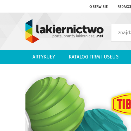
O SERWISIE
REDAKC
ARTYKUŁY
KATALOG FIRM I USŁUG