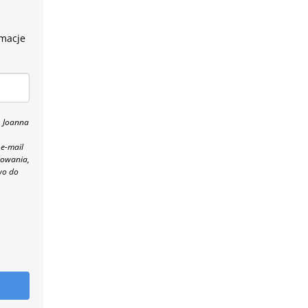
rmacje
, Joanna
 e-mail
towania,
wo do