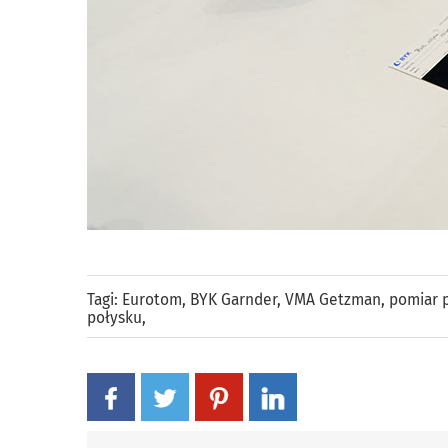
Tagi:
Eurotom
,
BYK Garnder
,
VMA Getzman
,
pomiar p
połysku
,