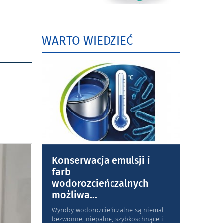
WARTO WIEDZIEĆ
Konserwacja emulsji i
farb
wodorozcieńczalnych
możliwa
...
Wyroby wodorozcieńczalne są niemal
bezwonne, niepalne, szybkoschnące i