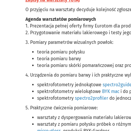
O przyjęciu na warsztaty decyduje kolejność zgłosze
Agenda warsztatów pomiarowych
1. Prezentacja pełnej oferty firmy Eurotom dla pro
2. Przygotowanie materiału lakierowego i testy jego
3. Pomiary parametrów wizualnych powłok:
teoria pomiaru połysku
teoria pomiaru barwy
teoria pomiaru skórki pomarańczowej oraz pro
4. Urządzenia do pomiaru barwy i ich praktyczne wy
spektrofotometry jednokątowe
spectro2guid
spektrofotometry wielokątowe
BYK mac
i do 
spektrofotometry
spectro2profiler
do jednocz
5. Praktyczne ćwiczenia pomiarowe:
warsztaty z dyspergowania materiału lakier
warsztaty z pomiaru połysku próbek o różnym
micro-gloss
, produkcji BYK-Gardner