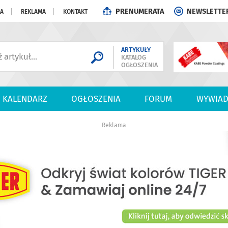
PRENUMERATA
NEWSLETTE
JA
REKLAMA
KONTAKT
ARTYKUŁY
KATALOG
OGŁOSZENIA
KALENDARZ
OGŁOSZENIA
FORUM
WYWIAD
Reklama