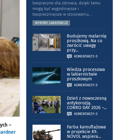
bezpieczne dla zdrowia, dzięki temu
mogą być wygodniejsze i
bezpieczniejsze w stosowaniu,
...
WYROBY LAKIERNICZE
Budujemy malarnię
proszkową. Na co
zwrócić uwagę
przy
...
KOMENTARZY: 0
Wiedza procesowa
w lakiernictwie
proszkowym
KOMENTARZY: 0
Dzień z nowoczesną
antykorozją.
CORRO DAY 2026 –
...
KOMENTARZY: 0
ych –
Farba kamuflażowa
ardner
w projekcie K9.
NOVOL wspiera
...
.