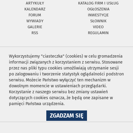
ARTYKUŁY
KATALOG FIRM I USŁUG
KALENDARZ
OGŁOSZENIA
FORUM
INWESTYCJE
WYWIADY
SŁOWNIK
GALERIE
VIDEO
RSS
REGULAMIN
Wykorzystujemy "ciasteczka" (cookies) w celu gromadzenia
informacji związanych z korzystaniem z serwisu. Stosowane
przez nas pliki typu cookies umożliwiają utrzymanie sesji
po zalogowaniu i tworzenie statystyk oglądalności podstron
serwisu. Możecie Państwo wyłączyć ten mechanizm w
dowolnym momencie w ustawieniach przeglądarki.
Korzystanie z naszego serwisu bez zmiany ustawień
dotyczących cookies oznacza, że będą one zapisane w
pamięci Państwa urządzenia.
NA
ZGADZAM SIĘ
WYKORZYSTANIE
PLIKÓW
COOKIES