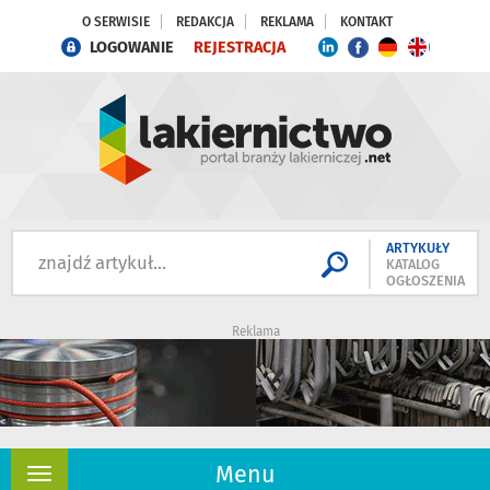
O SERWISIE
REDAKCJA
REKLAMA
KONTAKT
LOGOWANIE
REJESTRACJA
ARTYKUŁY
KATALOG
OGŁOSZENIA
Reklama
Menu
Rozwiń