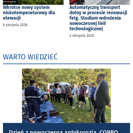
Wkrótce nowy system
Automatyczny transport
niskotemperaturowy dla
dolny w procesie renowacji
elewacji
felg. Studium wdrożenia
nowoczesnej linii
6 sierpnia 2026
technologicznej
5 sierpnia 2026
WARTO WIEDZIEĆ
Dzień z nowoczesną antykorozją. CORRO