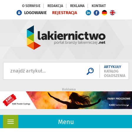
O SERWISIE
REDAKCJA
REKLAMA
KONTAKT
LOGOWANIE
REJESTRACJA
ARTYKUŁY
KATALOG
OGŁOSZENIA
Reklama
Menu
Rozwiń
nawigację