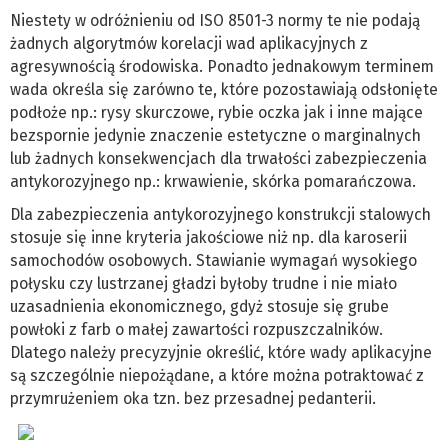
Niestety w odróżnieniu od ISO 8501-3 normy te nie podają
żadnych algorytmów korelacji wad aplikacyjnych z
agresywnością środowiska. Ponadto jednakowym terminem
wada określa się zarówno te, które pozostawiają odsłonięte
podłoże np.: rysy skurczowe, rybie oczka jak i inne mające
bezspornie jedynie znaczenie estetyczne o marginalnych
lub żadnych konsekwencjach dla trwałości zabezpieczenia
antykorozyjnego np.: krwawienie, skórka pomarańczowa.
Dla zabezpieczenia antykorozyjnego konstrukcji stalowych
stosuje się inne kryteria jakościowe niż np. dla karoserii
samochodów osobowych. Stawianie wymagań wysokiego
połysku czy lustrzanej gładzi byłoby trudne i nie miało
uzasadnienia ekonomicznego, gdyż stosuje się grube
powłoki z farb o małej zawartości rozpuszczalników.
Dlatego należy precyzyjnie określić, które wady aplikacyjne
są szczególnie niepożądane, a które można potraktować z
przymrużeniem oka tzn. bez przesadnej pedanterii.