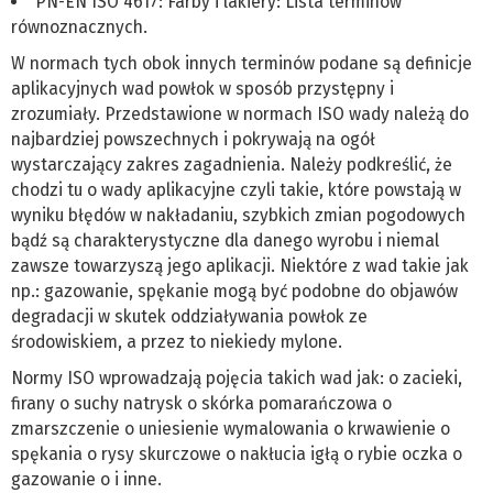
PN-EN ISO 4617: Farby i lakiery: Lista terminów
równoznacznych.
W normach tych obok innych terminów podane są definicje
aplikacyjnych wad powłok w sposób przystępny i
zrozumiały. Przedstawione w normach ISO wady należą do
najbardziej powszechnych i pokrywają na ogół
wystarczający zakres zagadnienia. Należy podkreślić, że
chodzi tu o wady aplikacyjne czyli takie, które powstają w
wyniku błędów w nakładaniu, szybkich zmian pogodowych
bądź są charakterystyczne dla danego wyrobu i niemal
zawsze towarzyszą jego aplikacji. Niektóre z wad takie jak
np.: gazowanie, spękanie mogą być podobne do objawów
degradacji w skutek oddziaływania powłok ze
środowiskiem, a przez to niekiedy mylone.
Normy ISO wprowadzają pojęcia takich wad jak: o zacieki,
firany o suchy natrysk o skórka pomarańczowa o
zmarszczenie o uniesienie wymalowania o krwawienie o
spękania o rysy skurczowe o nakłucia igłą o rybie oczka o
gazowanie o i inne.