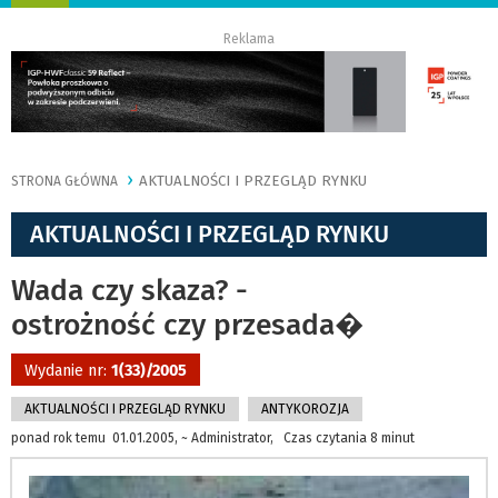
nawigację
Reklama
AKTUALNOŚCI I PRZEGLĄD RYNKU
STRONA GŁÓWNA
AKTUALNOŚCI I PRZEGLĄD RYNKU
Wada czy skaza? -
ostrożność czy przesada�
Wydanie nr:
1(33)/2005
AKTUALNOŚCI I PRZEGLĄD RYNKU
ANTYKOROZJA
ponad rok temu 01.01.2005, ~ Administrator, Czas czytania 8 minut