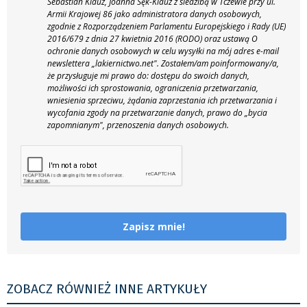
Sebastian Klauz, Joanna Sęk-Klauz z siedzibą w Tczewie przy ul.
Armii Krajowej 86 jako administratora danych osobowych,
zgodnie z Rozporządzeniem Parlamentu Europejskiego i Rady (UE)
2016/679 z dnia 27 kwietnia 2016 (RODO) oraz ustawą O
ochronie danych osobowych w celu wysyłki na mój adres e-mail
newslettera „lakiernictwo.net".
Zostałem/am poinformowany/a,
że przysługuje mi prawo do: dostępu do swoich danych,
możliwości ich sprostowania, ograniczenia przetwarzania,
wniesienia sprzeciwu, żądania zaprzestania ich przetwarzania i
wycofania zgody na przetwarzanie danych, prawo do „bycia
zapomnianym", przenoszenia danych osobowych.
Zapisz mnie!
ZOBACZ RÓWNIEŻ INNE ARTYKUŁY