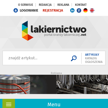
O SERWISIE
REDAKCJA
REKLAMA
KONTAKT
LOGOWANIE
REJESTRACJA
ARTYKUŁY
KATALOG
OGŁOSZENIA
Reklama
Menu
Rozwiń