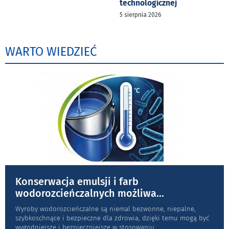
technologicznej
5 sierpnia 2026
WARTO WIEDZIEĆ
Konserwacja emulsji i farb
wodorozcieńczalnych możliwa
...
Wyroby wodorozcieńczalne są niemal bezwonne, niepalne,
szybkoschnące i bezpieczne dla zdrowia, dzięki temu mogą być
wygodniejsze i bezpieczniejsze w stosowaniu,
...