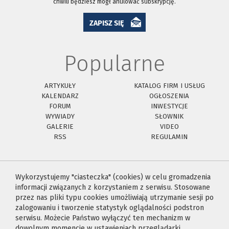
chwili będziesz mógł anulować subskrypcję.
ZAPISZ SIĘ
Popularne
ARTYKUŁY
KATALOG FIRM I USŁUG
KALENDARZ
OGŁOSZENIA
FORUM
INWESTYCJE
WYWIADY
SŁOWNIK
GALERIE
VIDEO
RSS
REGULAMIN
Wykorzystujemy "ciasteczka" (cookies) w celu gromadzenia
informacji związanych z korzystaniem z serwisu. Stosowane
przez nas pliki typu cookies umożliwiają utrzymanie sesji po
zalogowaniu i tworzenie statystyk oglądalności podstron
serwisu. Możecie Państwo wyłączyć ten mechanizm w
dowolnym momencie w ustawieniach przeglądarki.