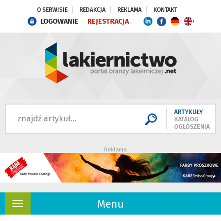
O SERWISIE
REDAKCJA
REKLAMA
KONTAKT
LOGOWANIE
REJESTRACJA
ARTYKUŁY
KATALOG
OGŁOSZENIA
Reklama
Menu
Rozwiń
nawigację