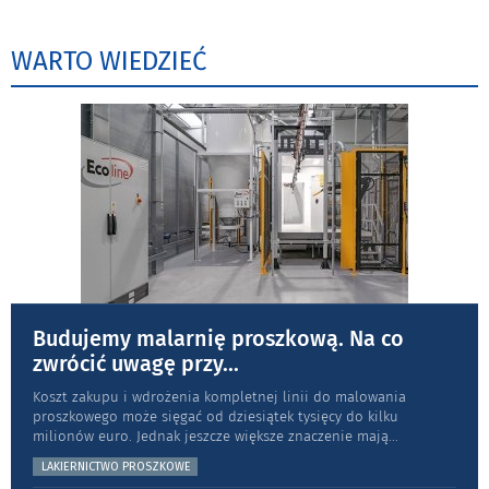
WARTO WIEDZIEĆ
Budujemy malarnię proszkową. Na co
zwrócić uwagę przy
...
Koszt zakupu i wdrożenia kompletnej linii do malowania
proszkowego może sięgać od dziesiątek tysięcy do kilku
milionów euro. Jednak jeszcze większe znaczenie mają
...
LAKIERNICTWO PROSZKOWE