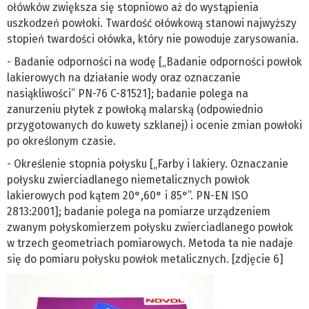
ołówków zwiększa się stopniowo aż do wystąpienia
uszkodzeń powłoki. Twardość ołówkową stanowi najwyższy
stopień twardości ołówka, który nie powoduje zarysowania.
- Badanie odporności na wodę [„Badanie odporności powłok
lakierowych na działanie wody oraz oznaczanie
nasiąkliwości” PN-76 C-81521]; badanie polega na
zanurzeniu płytek z powłoką malarską (odpowiednio
przygotowanych do kuwety szklanej) i ocenie zmian powłoki
po określonym czasie.
- Określenie stopnia połysku [„Farby i lakiery. Oznaczanie
połysku zwierciadlanego niemetalicznych powłok
lakierowych pod kątem 20°,60° i 85°”. PN-EN ISO
2813:2001]; badanie polega na pomiarze urządzeniem
zwanym połyskomierzem połysku zwierciadlanego powłok
w trzech geometriach pomiarowych. Metoda ta nie nadaje
się do pomiaru połysku powłok metalicznych. [zdjęcie 6]