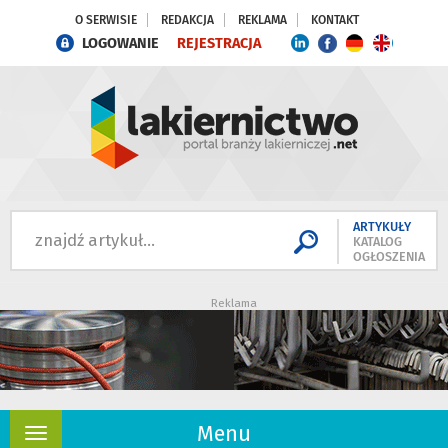
O SERWISIE
REDAKCJA
REKLAMA
KONTAKT
LOGOWANIE
REJESTRACJA
ARTYKUŁY
KATALOG
OGŁOSZENIA
Reklama
Menu
Rozwiń