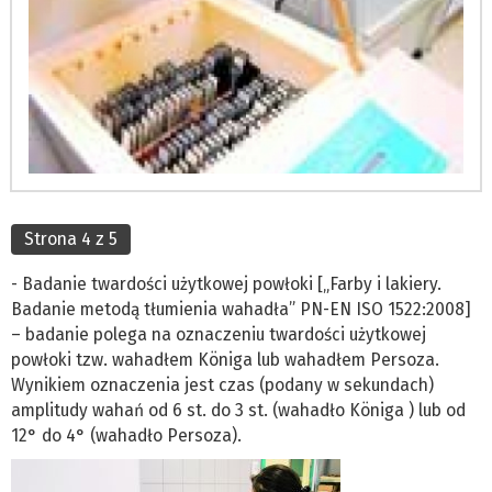
Strona 4 z 5
- Badanie twardości użytkowej powłoki [„Farby i lakiery.
Badanie metodą tłumienia wahadła” PN-EN ISO 1522:2008]
– badanie polega na oznaczeniu twardości użytkowej
powłoki tzw. wahadłem Königa lub wahadłem Persoza.
Wynikiem oznaczenia jest czas (podany w sekundach)
amplitudy wahań od 6 st. do 3 st. (wahadło Königa ) lub od
12° do 4° (wahadło Persoza).