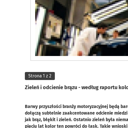
Strona 1 z 2
Zieleń i odcienie brązu - według raportu kol
Barwy przyszłości branży motoryzacyjnej będą bar
dołączą subtelnie zaakcentowane odcienie miedzi 
jak brąz, błękit i zieleń. Ostatnio zieleń była nie
pięciu lat kolor ten powróci do łask. Takie wnios