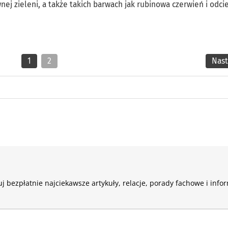
j zieleni, a także takich barwach jak rubinowa czerwień i odci
1
2
Nas
j bezpłatnie najciekawsze artykuły, relacje, porady fachowe i info