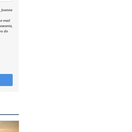
, Joanna
 e-mail
towania,
wo do