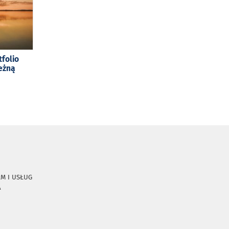
tfolio
eżną
RM I USŁUG
A