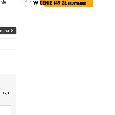
enie
tępna
rmacje