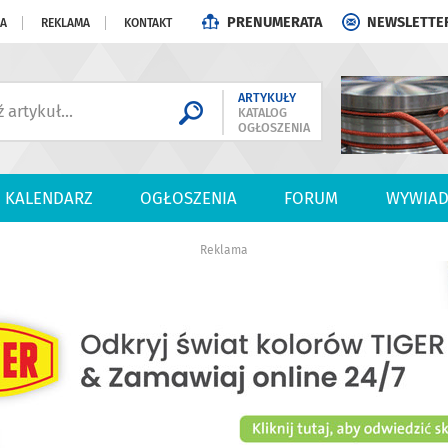
PRENUMERATA
NEWSLETTE
JA
REKLAMA
KONTAKT
ARTYKUŁY
KATALOG
OGŁOSZENIA
KALENDARZ
OGŁOSZENIA
FORUM
WYWIAD
Reklama