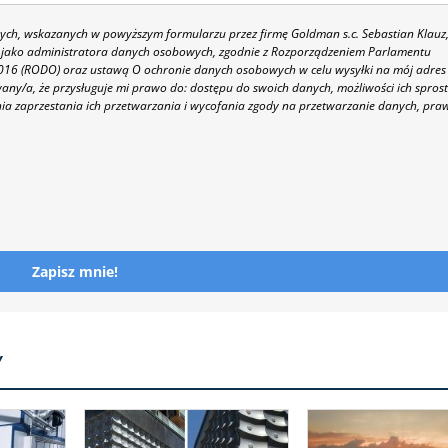
h, wskazanych w powyższym formularzu przez firmę Goldman s.c. Sebastian Klauz
 86 jako administratora danych osobowych, zgodnie z Rozporządzeniem Parlamentu
 2016 (RODO) oraz ustawą O ochronie danych osobowych w celu wysyłki na mój adres
y/a, że przysługuje mi prawo do: dostępu do swoich danych, możliwości ich spros
nia zaprzestania ich przetwarzania i wycofania zgody na przetwarzanie danych, pra
Zapisz mnie!
Y