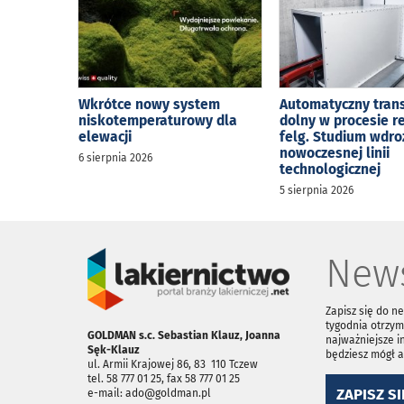
Wkrótce nowy system
Automatyczny tran
niskotemperaturowy dla
dolny w procesie r
elewacji
felg. Studium wdro
nowoczesnej linii
6 sierpnia 2026
technologicznej
5 sierpnia 2026
News
Zapisz się do n
tygodnia otrzym
GOLDMAN s.c. Sebastian Klauz, Joanna
najważniejsze i
Sęk-Klauz
będziesz mógł 
ul. Armii Krajowej 86, 83 ­ 110 Tczew
tel. 58 777 01 25, fax 58 777 01 25
ZAPISZ SI
e-mail: ado@goldman.pl