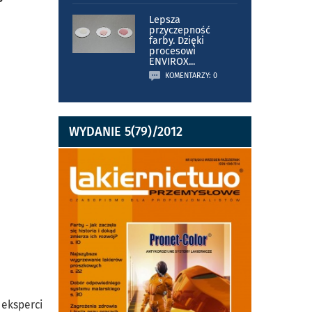
Lepsza
przyczepność
farby. Dzięki
procesowi
ENVIROX
...
KOMENTARZY: 0
WYDANIE 5(79)/2012
 eksperci