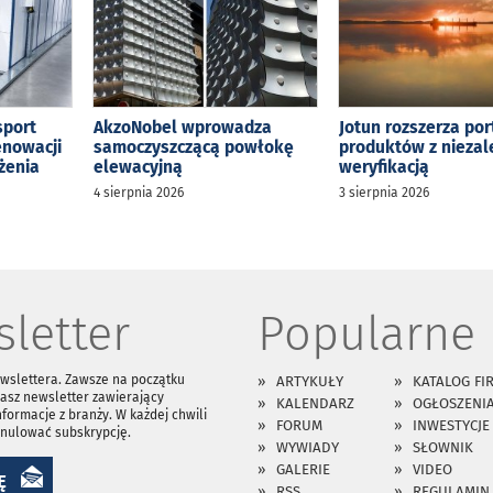
sport
AkzoNobel wprowadza
Jotun rozszerza por
enowacji
samoczyszczącą powłokę
produktów z niezal
żenia
elewacyjną
weryfikacją
4 sierpnia 2026
3 sierpnia 2026
letter
Popularne
ewslettera. Zawsze na początku
ARTYKUŁY
KATALOG FI
asz newsletter zawierający
KALENDARZ
OGŁOSZENI
nformacje z branży. W każdej chwili
FORUM
INWESTYCJE
anulować subskrypcję.
WYWIADY
SŁOWNIK
GALERIE
VIDEO
Ę
RSS
REGULAMIN