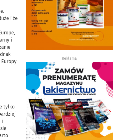
e.
uże i że
Europe,
arny i
zanie
ednak
Reklama
i Europy
e tylko
bardziej
 i
 się
arto