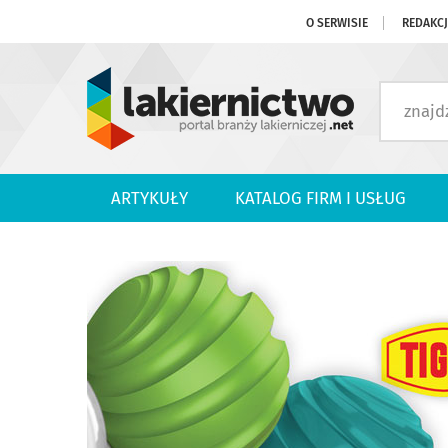
O SERWISIE
REDAKC
ARTYKUŁY
KATALOG FIRM I USŁUG