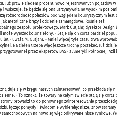
ązu. Już prawie siedem procent nowo rejestrowanych pojazdów w
ę i wskazuje, że będzie się ona utrzymywała na wysokim poziomi
kszą różnorodność pojazdów pod względem kolorystycznym jest d
 jak metaliczne brązy i odcienie szmaragdowe. Rośnie też
lobalnego zespołu projektowego. Mark Gutjahr, dyrektor Design 
i może wyrażać kolor zielony. - Staje się on coraz bardziej popul
u lat - uważa M. Gutjahr. - Mniej więcej tyle czasu trwa wprowad
nej. Na zieleń trzeba więc jeszcze trochę poczekać. Już dziś j
 przygotowanej przez ekspertów BASF z Ameryki Północnej, Azji 
najduje się w kręgu naszych zainteresowań, co przekłada się ni
zienne. - To oznaka, że towary na całym świecie stają się coraz 
j strony prowadzi to do ponownego zainteresowania przeszłością
- dziś, łącząc pomysły i świadomie wybierając nisze, znów staramy
rów samochodowych na nowo są więc odkrywane nisze rynkowe. W