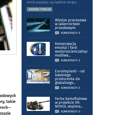
silnik pojazdu czy kadłub okrętu
...
BADANIE POWŁOK
Wiedza procesowa
w lakiernictwie
proszkowym
KOMENTARZY: 0
Konserwacja
emulsji i farb
wodorozcieńczalnych
możliwa
...
KOMENTARZY: 0
Euroimpianti – od
lokalnego
producenta do
globalnego
...
KOMENTARZY: 0
chodowych
Farba kamuflażowa
ry, takie
w projekcie K9.
NOVOL wspiera
...
erech--
KOMENTARZY: 0
gnozie