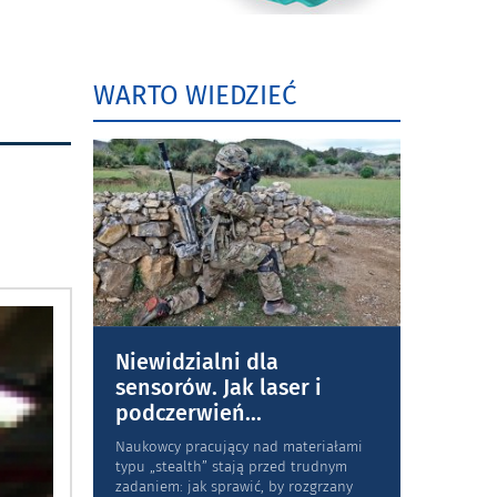
WARTO WIEDZIEĆ
Niewidzialni dla
sensorów. Jak laser i
podczerwień
...
Naukowcy pracujący nad materiałami
typu „stea­lth” stają przed trudnym
zadaniem: jak sprawić, by rozgrzany