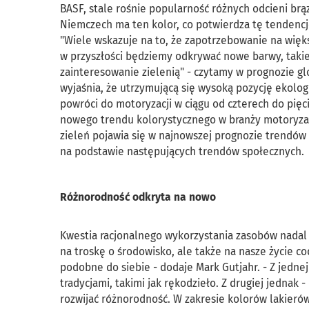
BASF, stale rośnie popularność różnych odcieni br
Niemczech ma ten kolor, co potwierdza tę tendencj
"Wiele wskazuje na to, że zapotrzebowanie na wię
w przyszłości będziemy odkrywać nowe barwy, takie
zainteresowanie zielenią" - czytamy w prognozie g
wyjaśnia, że utrzymującą się wysoką pozycję ekologi
powróci do motoryzacji w ciągu od czterech do pięci
nowego trendu kolorystycznego w branży motoryzacyj
zieleń pojawia się w najnowszej prognozie trendów
na podstawie następujących trendów społecznych.
Różnorodność odkryta na nowo
Kwestia racjonalnego wykorzystania zasobów nadal z
na troskę o środowisko, ale także na nasze życie cod
podobne do siebie - dodaje Mark Gutjahr. - Z jedne
tradycjami, takimi jak rękodzieło. Z drugiej jednak 
rozwijać różnorodność. W zakresie kolorów lakie