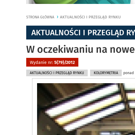
AKTUALNOŚCI I PRZEGLĄD RYNKU
STRONA GŁÓWNA
AKTUALNOŚCI I PRZEGLĄD R
W oczekiwaniu na nowe
Wydanie nr:
5(79)/2012
AKTUALNOŚCI I PRZEGLĄD RYNKU
KOLORYMETRIA
ponad 