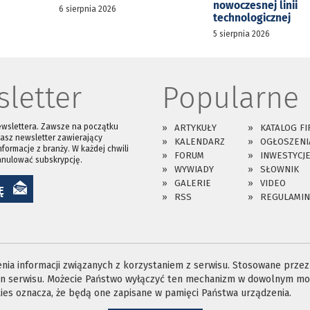
nowoczesnej linii
6 sierpnia 2026
technologicznej
5 sierpnia 2026
letter
Popularne
ewslettera. Zawsze na początku
ARTYKUŁY
KATALOG FI
asz newsletter zawierający
KALENDARZ
OGŁOSZENI
nformacje z branży. W każdej chwili
FORUM
INWESTYCJ
anulować subskrypcję.
WYWIADY
SŁOWNIK
GALERIE
VIDEO
Ę
RSS
REGULAMIN
ia informacji związanych z korzystaniem z serwisu. Stosowane przez n
ron serwisu. Możecie Państwo wyłączyć ten mechanizm w dowolnym mom
es oznacza, że będą one zapisane w pamięci Państwa urządzenia.