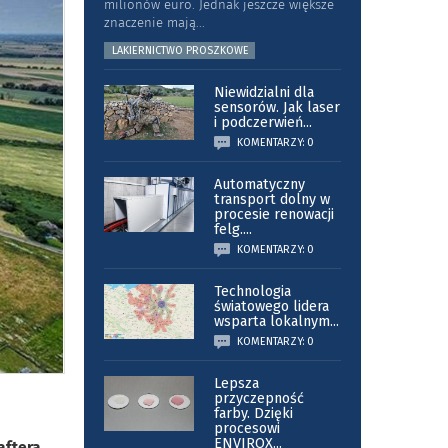
milionów euro. Jednak jeszcze większe
znaczenie mają
...
LAKIERNICTWO PROSZKOWE
Niewidzialni dla
sensorów. Jak laser
i podczerwień
...
KOMENTARZY: 0
Automatyczny
transport dolny w
procesie renowacji
felg.
...
KOMENTARZY: 0
Technologia
światowego lidera
wsparta lokalnym
...
KOMENTARZY: 0
Lepsza
przyczepność
farby. Dzięki
procesowi
ENVIROX
...
ftera,