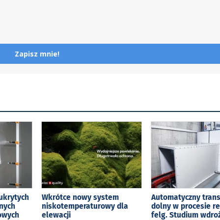
Zapisz mnie!
ukrytych
Wkrótce nowy system
Automatyczny tran
jnych
niskotemperaturowy dla
dolny w procesie r
kowych
elewacji
felg. Studium wdro