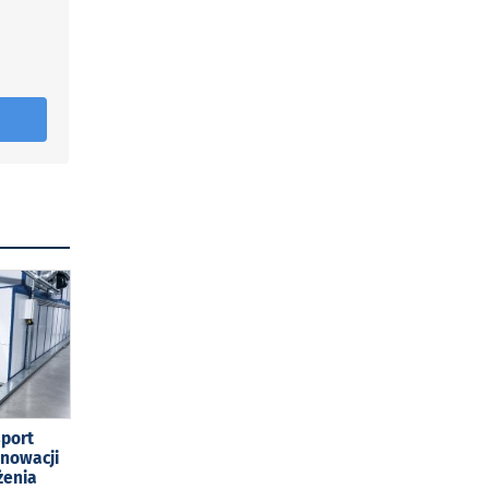
sport
enowacji
żenia