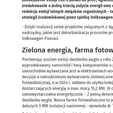
zredukowanie o jedną trzecią zużycia energii ora
redukcja emisji lotnych związków organicznych - 
strategii środowiskowej przez spółkę Volkswagen 
- Dzięki realizacji setek projektów związanych z d
nadrzędny, jakim jest dekarbonizacja procesów pr
Volkswagen Poznań.
Zielona energia, farma foto
Porównując poziom emisji dwutlenku węgla z roku 2
wyprodukowany samochód i tonę komponentów o pon
samochodów wytwarzana jest w elektrowniach wodn
decyzja o samodzielnym wytwarzaniu zielonej ene
fotowoltaicznej, a w 2024 r. oddano do użytku kolej
dostarczających energię o max. mocy 15,2 MW. W
samowystarczalna energetycznie. - Z pełną determi
dwutlenku węgla. Nasza farma fotowoltaiczna to 
dalszych 3 MW instalacji naziemnej - opowiada dr