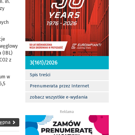
. in.
dzy
nych
cje
 węglowy
 (IBL)
 CO2 z
3(161)/2026
Spis treści
ium w
6,5
Prenumerata przez Internet
zobacz wszystkie e-wydania
Reklama
tępna