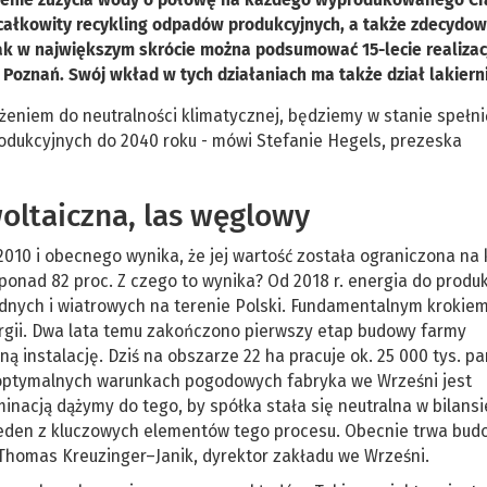
z całkowity recykling odpadów produkcyjnych, a także zdecydo
tak w największym skrócie można podsumować 15-lecie realizac
Poznań. Swój wkład w tych działaniach ma także dział lakierni
ążeniem do neutralności klimatycznej, będziemy w stanie spełni
odukcyjnych do 2040 roku - mówi Stefanie Hegels, prezeska
woltaiczna, las węglowy
010 i obecnego wynika, że jej wartość została ograniczona na
ad 82 proc. Z czego to wynika? Od 2018 r. energia do produk
ych i wiatrowych na terenie Polski. Fundamentalnym krokiem
rgii. Dwa lata temu zakończono pierwszy etap budowy farmy
ną instalację. Dziś na obszarze 22 ha pracuje ok. 25 000 tys. pa
 optymalnych warunkach pogodowych fabryka we Wrześni jest
nacją dążymy do tego, by spółka stała się neutralna w bilansi
jeden z kluczowych elementów tego procesu. Obecnie trwa bu
 Thomas Kreuzinger–Janik, dyrektor zakładu we Wrześni.