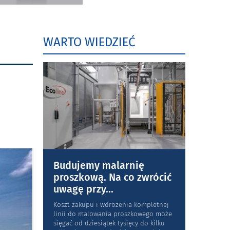
WARTO WIEDZIEĆ
Budujemy malarnię
proszkową. Na co zwrócić
uwagę przy
...
Koszt zakupu i wdrożenia kompletnej
linii do malowania proszkowego może
sięgać od dziesiątek tysięcy do kilku