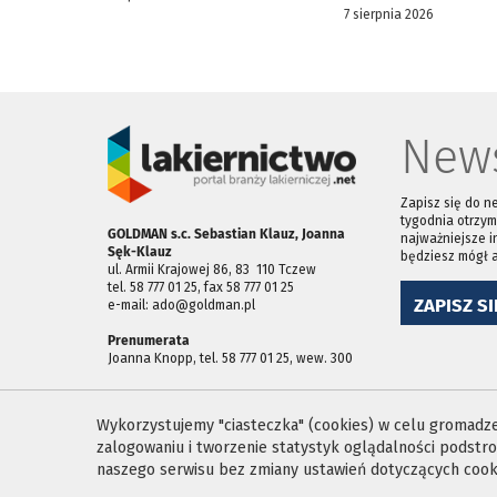
7 sierpnia 2026
News
Zapisz się do n
tygodnia otrzym
GOLDMAN s.c. Sebastian Klauz, Joanna
najważniejsze i
Sęk-Klauz
będziesz mógł 
ul. Armii Krajowej 86, 83 ­ 110 Tczew
tel. 58 777 01 25, fax 58 777 01 25
ZAPISZ SI
e-mail: ado@goldman.pl
Prenumerata
Joanna Knopp, tel. 58 777 01 25, wew. 300
Wykorzystujemy "ciasteczka" (cookies) w celu gromadzen
zalogowaniu i tworzenie statystyk oglądalności podst
naszego serwisu bez zmiany ustawień dotyczących cooki