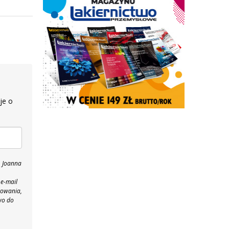
je o
, Joanna
 e-mail
towania,
wo do