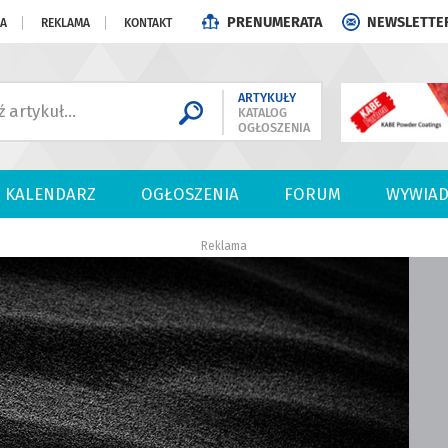
PRENUMERATA
NEWSLETTE
JA
REKLAMA
KONTAKT
ARTYKUŁY
KATALOG
OGŁOSZENIA
KALENDARZ
OGŁOSZENIA
FORUM
WYWIAD
Reklama