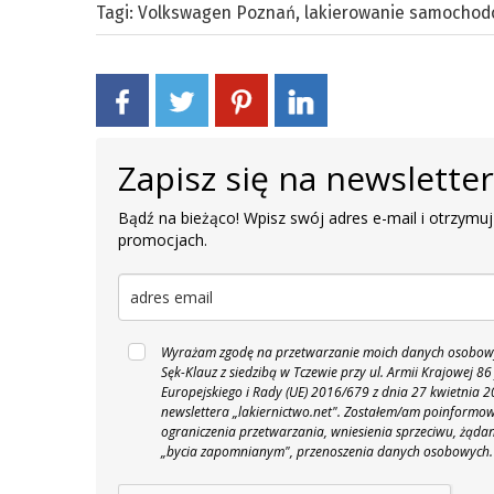
Tagi:
Volkswagen Poznań
,
lakierowanie samocho
Zapisz się na newslette
Bądź na bieżąco! Wpisz swój adres e-mail i otrzymuj
promocjach.
Wyrażam zgodę na przetwarzanie moich danych osobowyc
Sęk-Klauz z siedzibą w Tczewie przy ul. Armii Krajowej
Europejskiego i Rady (UE) 2016/679 z dnia 27 kwietnia
newslettera „lakiernictwo.net".
Zostałem/am poinformowan
ograniczenia przetwarzania, wniesienia sprzeciwu, żąda
„bycia zapomnianym", przenoszenia danych osobowych.