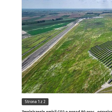
Strona 1 z 2
Zmniejszenie emisji CO2 o ponad 80 proc., ogran