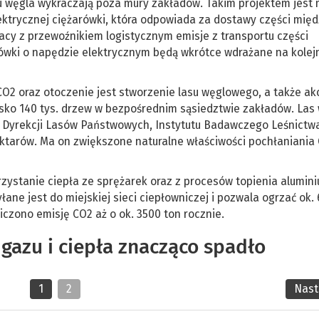
u węgla wykraczają poza mury zakładów. Takim projektem jest m
ektrycznej ciężarówki, która odpowiada za dostawy części mię
acy z przewoźnikiem logistycznym emisje z transportu części
rówki o napędzie elektrycznym będą wkrótce wdrażane na kolej
O2 oraz otoczenie jest stworzenie lasu węglowego, a także ak
lisko 140 tys. drzew w bezpośrednim sąsiedztwie zakładów. Las
ej Dyrekcji Lasów Państwowych, Instytutu Badawczego Leśnictwa
ktarów. Ma on zwiększone naturalne właściwości pochłaniania
ystanie ciepła ze sprężarek oraz z procesów topienia alumin
łane jest do miejskiej sieci ciepłowniczej i pozwala ogrzać ok. 
czono emisję CO2 aż o ok. 3500 ton rocznie.
 gazu i ciepła znacząco spadło
1
2
Nas