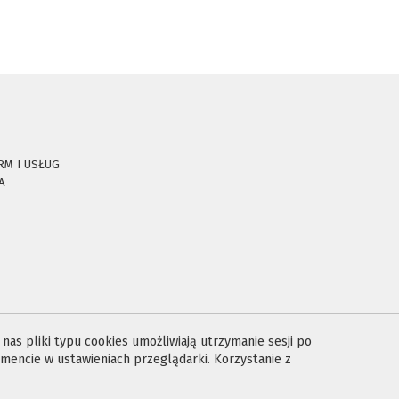
RM I USŁUG
A
E
as pliki typu cookies umożliwiają utrzymanie sesji po
encie w ustawieniach przeglądarki. Korzystanie z