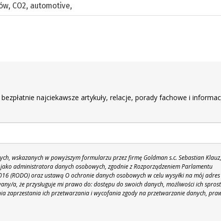
dów
,
CO2
,
automotive
,
r
 bezpłatnie najciekawsze artykuły, relacje, porady fachowe i informac
h, wskazanych w powyższym formularzu przez firmę Goldman s.c. Sebastian Klauz
 86 jako administratora danych osobowych, zgodnie z Rozporządzeniem Parlamentu
 2016 (RODO) oraz ustawą O ochronie danych osobowych w celu wysyłki na mój adres
y/a, że przysługuje mi prawo do: dostępu do swoich danych, możliwości ich spros
nia zaprzestania ich przetwarzania i wycofania zgody na przetwarzanie danych, pra