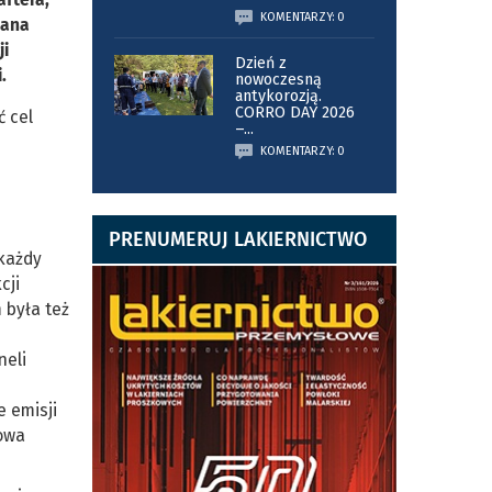
KOMENTARZY: 0
wana
ji
Dzień z
.
nowoczesną
antykorozją.
CORRO DAY 2026
ć cel
–
...
KOMENTARZY: 0
PRENUMERUJ LAKIERNICTWO
 każdy
cji
 była też
neli
e emisji
dowa