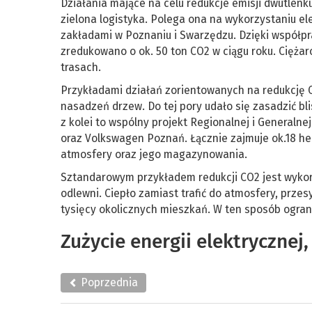
Działania mające na celu redukcje emisji dwutlenk
zielona logistyka. Polega ona na wykorzystaniu el
zakładami w Poznaniu i Swarzędzu. Dzięki współpr
zredukowano o ok. 50 ton CO2 w ciągu roku. Cięża
trasach.
Przykładami działań zorientowanych na redukcję C
nasadzeń drzew. Do tej pory udało się zasadzić b
z kolei to wspólny projekt Regionalnej i Generaln
oraz Volkswagen Poznań. Łącznie zajmuje ok.18 he
atmosfery oraz jego magazynowania.
Sztandarowym przykładem redukcji CO2 jest wykorz
odlewni. Ciepło zamiast trafić do atmosfery, przesy
tysięcy okolicznych mieszkań. W ten sposób ograni
Zużycie energii elektrycznej,
Poprzednia