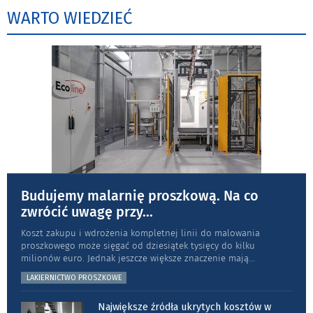
WARTO WIEDZIEĆ
Budujemy malarnię proszkową. Na co
zwrócić uwagę przy
...
Koszt zakupu i wdrożenia kompletnej linii do malowania
proszkowego może sięgać od dziesiątek tysięcy do kilku
milionów euro. Jednak jeszcze większe znaczenie mają
...
LAKIERNICTWO PROSZKOWE
Największe źródła ukrytych kosztów w