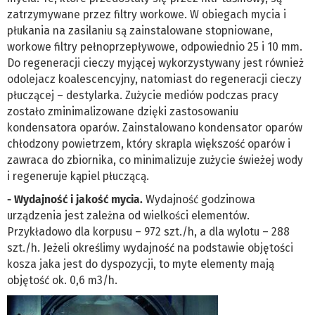
zatrzymywane przez filtry workowe. W obiegach mycia i
płukania na zasilaniu są zainstalowane stopniowane,
workowe filtry pełnoprzepływowe, odpowiednio 25 i 10 mm.
Do regeneracji cieczy myjącej wykorzystywany jest również
odolejacz koalescencyjny, natomiast do regeneracji cieczy
płuczącej – destylarka. Zużycie mediów podczas pracy
zostało zminimalizowane dzięki zastosowaniu
kondensatora oparów. Zainstalowano kondensator oparów
chłodzony powietrzem, który skrapla większość oparów i
zawraca do zbiornika, co minimalizuje zużycie świeżej wody
i regeneruje kąpiel płuczącą.
- Wydajność i jakość mycia.
Wydajność godzinowa
urządzenia jest zależna od wielkości elementów.
Przykładowo dla korpusu – 972 szt./h, a dla wylotu – 288
szt./h. Jeżeli określimy wydajność na podstawie objętości
kosza jaka jest do dyspozycji, to myte elementy mają
objętość ok. 0,6 m3/h.