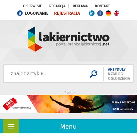
O SERWISIE
REDAKCJA
REKLAMA
KONTAKT
LOGOWANIE
REJESTRACJA
ARTYKUŁY
KATALOG
OGŁOSZENIA
Reklama
Menu
Rozwiń
nawigację