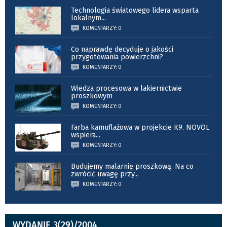
Technologia światowego lidera wsparta
lokalnym
...
KOMENTARZY: 0
Co naprawdę decyduje o jakości
przygotowania powierzchni?
KOMENTARZY: 0
Wiedza procesowa w lakiernictwie
proszkowym
KOMENTARZY: 0
Farba kamuflażowa w projekcie K9. NOVOL
wspiera
...
KOMENTARZY: 0
Budujemy malarnię proszkową. Na co
zwrócić uwagę przy
...
KOMENTARZY: 0
WYDANIE 3(29)/2004