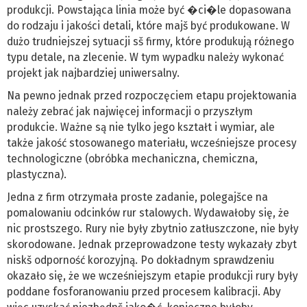
produkcji. Powstająca linia może być �ci�le dopasowana
do rodzaju i jakości detali, które majš być produkowane. W
dużo trudniejszej sytuacji sš firmy, które produkują różnego
typu detale, na zlecenie. W tym wypadku należy wykonać
projekt jak najbardziej uniwersalny.
Na pewno jednak przed rozpoczęciem etapu projektowania
należy zebrać jak najwięcej informacji o przyszłym
produkcie. Ważne są nie tylko jego kształt i wymiar, ale
także jakość stosowanego materiału, wcześniejsze procesy
technologiczne (obróbka mechaniczna, chemiczna,
plastyczna).
Jedna z firm otrzymała proste zadanie, polegajšce na
pomalowaniu odcinków rur stalowych. Wydawałoby się, że
nic prostszego. Rury nie były zbytnio zatłuszczone, nie były
skorodowane. Jednak przeprowadzone testy wykazały zbyt
niskš odporność korozyjną. Po dokładnym sprawdzeniu
okazało się, że we wcześniejszym etapie produkcji rury były
poddane fosforanowaniu przed procesem kalibracji. Aby