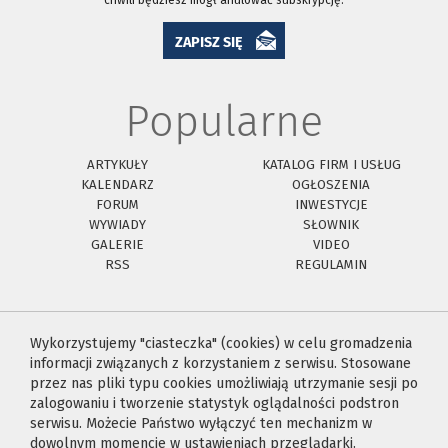
chwili będziesz mógł anulować subskrypcję.
ZAPISZ SIĘ
Popularne
ARTYKUŁY
KATALOG FIRM I USŁUG
KALENDARZ
OGŁOSZENIA
FORUM
INWESTYCJE
WYWIADY
SŁOWNIK
GALERIE
VIDEO
RSS
REGULAMIN
Wykorzystujemy "ciasteczka" (cookies) w celu gromadzenia
informacji związanych z korzystaniem z serwisu. Stosowane
przez nas pliki typu cookies umożliwiają utrzymanie sesji po
zalogowaniu i tworzenie statystyk oglądalności podstron
serwisu. Możecie Państwo wyłączyć ten mechanizm w
dowolnym momencie w ustawieniach przeglądarki.