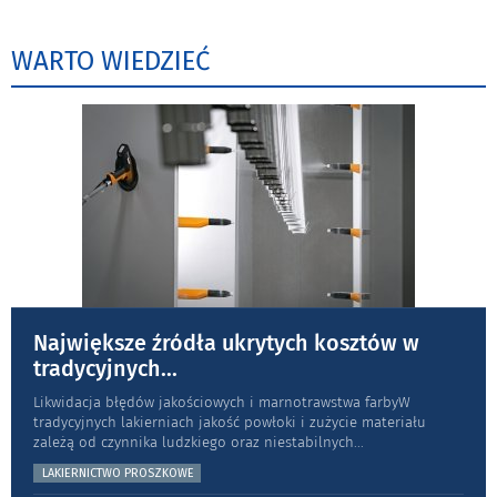
WARTO WIEDZIEĆ
Największe źródła ukrytych kosztów w
tradycyjnych
...
Likwidacja błędów jakościowych i marnotrawstwa farbyW
tradycyjnych lakierniach jakość powłoki i zużycie materiału
zależą od czynnika ludzkiego oraz niestabilnych
...
LAKIERNICTWO PROSZKOWE