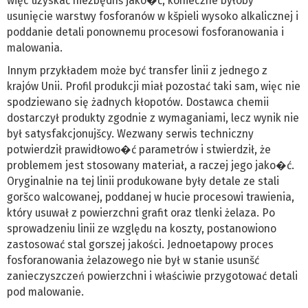
więc uzyskać niezbędnš jako�ć, konieczne byłoby
usunięcie warstwy fosforanów w kšpieli wysoko alkalicznej i
poddanie detali ponownemu procesowi fosforanowania i
malowania.
Innym przykładem może być transfer linii z jednego z
krajów Unii. Profil produkcji miał pozostać taki sam, więc nie
spodziewano się żadnych kłopotów. Dostawca chemii
dostarczył produkty zgodnie z wymaganiami, lecz wynik nie
był satysfakcjonujšcy. Wezwany serwis techniczny
potwierdził prawidłowo�ć parametrów i stwierdził, że
problemem jest stosowany materiał, a raczej jego jako�ć.
Oryginalnie na tej linii produkowane były detale ze stali
goršco walcowanej, poddanej w hucie procesowi trawienia,
który usuwał z powierzchni grafit oraz tlenki żelaza. Po
sprowadzeniu linii ze względu na koszty, postanowiono
zastosować stal gorszej jakości. Jednoetapowy proces
fosforanowania żelazowego nie był w stanie usunšć
zanieczyszczeń powierzchni i właściwie przygotować detali
pod malowanie.