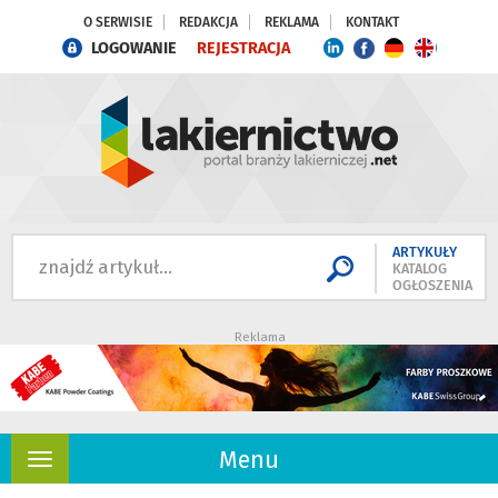
O SERWISIE
REDAKCJA
REKLAMA
KONTAKT
LOGOWANIE
REJESTRACJA
ARTYKUŁY
KATALOG
OGŁOSZENIA
Reklama
Menu
Rozwiń
nawigację