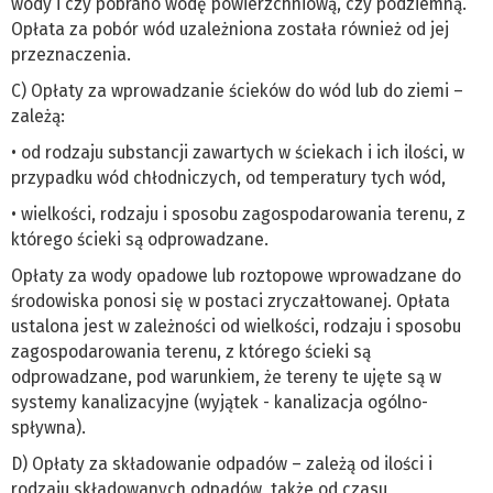
wody i czy pobrano wodę powierzchniową, czy podziemną.
Opłata za pobór wód uzależniona została również od jej
przeznaczenia.
C) Opłaty za wprowadzanie ścieków do wód lub do ziemi –
zależą:
• od rodzaju substancji zawartych w ściekach i ich ilości, w
przypadku wód chłodniczych, od temperatury tych wód,
• wielkości, rodzaju i sposobu zagospodarowania terenu, z
którego ścieki są odprowadzane.
Opłaty za wody opadowe lub roztopowe wprowadzane do
środowiska ponosi się w postaci zryczałtowanej. Opłata
ustalona jest w zależności od wielkości, rodzaju i sposobu
zagospodarowania terenu, z którego ścieki są
odprowadzane, pod warunkiem, że tereny te ujęte są w
systemy kanalizacyjne (wyjątek - kanalizacja ogólno-
spływna).
D) Opłaty za składowanie odpadów – zależą od ilości i
rodzaju składowanych odpadów, także od czasu