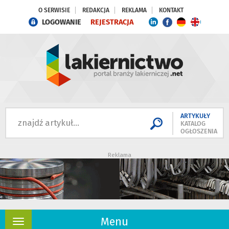
O SERWISIE
REDAKCJA
REKLAMA
KONTAKT
LOGOWANIE
REJESTRACJA
ARTYKUŁY
KATALOG
OGŁOSZENIA
Reklama
Menu
Rozwiń