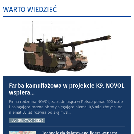
WARTO WIEDZIEĆ
Farba kamuflażowa w projekcie K9. NOVOL
wspiera
...
Firma rodzinna NOVOL, zatrudniająca w Polsce ponad 500 osób
i osiągająca roczne obroty sięgające niemal 0,5 mld złotych, od
niemal 50 lat rozwija polską myśl
...
LAKIERNICTWO CIEKŁE
Technologia światowego lidera wsparta