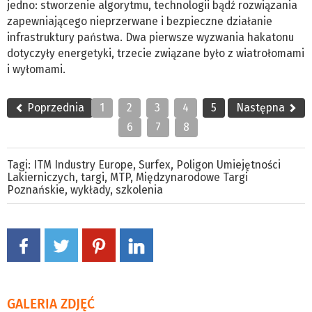
jedno: stworzenie algorytmu, technologii bądź rozwiązania
zapewniającego nieprzerwane i bezpieczne działanie
infrastruktury państwa. Dwa pierwsze wyzwania hakatonu
dotyczyły energetyki, trzecie związane było z wiatrołomami
i wyłomami.
Poprzednia
1
2
3
4
5
Następna
6
7
8
Tagi:
ITM Industry Europe
,
Surfex
,
Poligon Umiejętności
Lakierniczych
,
targi
,
MTP
,
Międzynarodowe Targi
Poznańskie
,
wykłady
,
szkolenia
GALERIA ZDJĘĆ