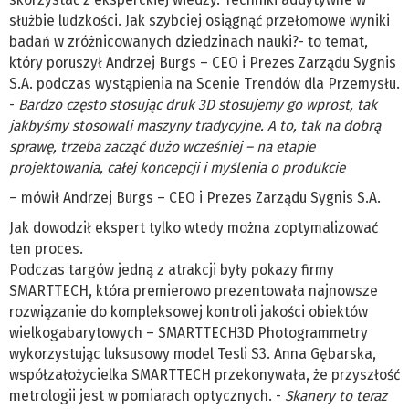
służbie ludzkości. Jak szybciej osiągnąć przełomowe wyniki
badań w zróżnicowanych dziedzinach nauki?- to temat,
który poruszył Andrzej Burgs – CEO i Prezes Zarządu Sygnis
S.A. podczas wystąpienia na Scenie Trendów dla Przemysłu.
-
Bardzo często stosując druk 3D stosujemy go wprost, tak
jakbyśmy stosowali maszyny tradycyjne. A to, tak na dobrą
sprawę, trzeba zacząć dużo wcześniej – na etapie
projektowania, całej koncepcji i myślenia o produkcie
– mówił Andrzej Burgs – CEO i Prezes Zarządu Sygnis S.A.
Jak dowodził ekspert tylko wtedy można zoptymalizować
ten proces.
Podczas targów jedną z atrakcji były pokazy firmy
SMARTTECH, która premierowo prezentowała najnowsze
rozwiązanie do kompleksowej kontroli jakości obiektów
wielkogabarytowych – SMARTTECH3D Photogrammetry
wykorzystując luksusowy model Tesli S3. Anna Gębarska,
współzałożycielka SMARTTECH przekonywała, że przyszłość
metrologii jest w pomiarach optycznych. -
Skanery to teraz