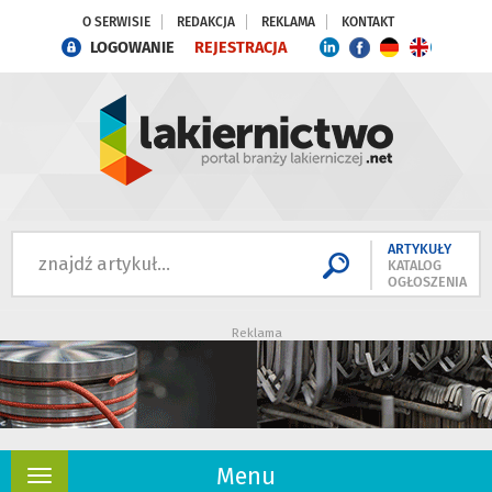
O SERWISIE
REDAKCJA
REKLAMA
KONTAKT
LOGOWANIE
REJESTRACJA
ARTYKUŁY
KATALOG
OGŁOSZENIA
Reklama
Menu
Rozwiń