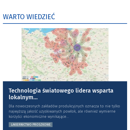
WARTO WIEDZIEĆ
Technologia światowego lidera wsparta
lokalnym
...
Dla nowoczesnych zakładów produkcyjnych oznacza to nie tylko
najwyższą jakość uzyskiwanych powłok, ale również wymierne
korzyści ekonomiczne wynikające
...
LAKIERNICTWO PROSZKOWE