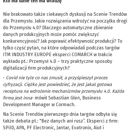
Kto ma dane ten ma władzę
Nie brakowało także ciekawych dyskusji na Scenie Trendów
dla Przemysłu. Jakie rozwiązania wdrożyć na początku drogi
do Przemysłu 4.0? Dlaczego automatyczne zbieranie
danych produkcyjnych może pomóc zwiększyć
konkurencyjność? Jak poprawić efektywność produkcji? To
tylko część pytań, na które odpowiadali podczas targów
ITM INDUSTRY EUROPE eksperci COMARCH w trakcie
wykładu pt.: Przemysł 4.0 – trzy praktyczne sposoby
digitalizacji firm produkcyjnych?
-
Covid nie tyle co nas zmusił, a przyśpieszył proces
cyfryzacji. Ciężko jest powiedzieć, że jest jakaś gotowa
receptura na wdrożenie mechanizmów przemysłu 4.0. Każda
firma jest inna
- mówił Sebastian Gleń, Business
Development Manager w Cormach.
Na Scenie Trendów pierwszego dnia targów odbyła się
także debata pt.: "Bez danych ani rusz”. Eksperci z firm:
SPiID, APA, PF Electronic, Jantar, Evatronix, Aiut i