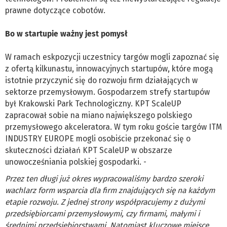
prawne dotyczące cobotów.
Bo w startupie ważny jest pomysł
W ramach eskpozycji uczestnicy targów mogli zapoznać się
z ofertą kilkunastu, innowacyjnych startupów, które mogą
istotnie przyczynić się do rozwoju firm działających w
sektorze przemysłowym. Gospodarzem strefy startupów
był Krakowski Park Technologiczny. KPT ScaleUP
zapracował sobie na miano największego polskiego
przemysłowego akceleratora. W tym roku goście targów ITM
INDUSTRY EUROPE mogli osobiście przekonać się o
skuteczności działań KPT ScaleUP w obszarze
unowocześniania polskiej gospodarki. -
Przez ten długi już okres wypracowaliśmy bardzo szeroki
wachlarz form wsparcia dla firm znajdujących się na każdym
etapie rozwoju. Z jednej strony współpracujemy z dużymi
przedsiębiorcami przemysłowymi, czy firmami, małymi i
średnimi przedsiębiorstwami. Natomiast kluczowe miejsce,