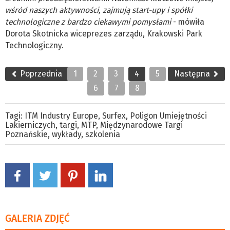
wśród naszych aktywności, zajmują start-upy i spółki
technologiczne z bardzo ciekawymi pomysłami
- mówiła
Dorota Skotnicka wiceprezes zarządu, Krakowski Park
Technologiczny.
Poprzednia
1
2
3
4
5
Następna
6
7
8
Tagi:
ITM Industry Europe
,
Surfex
,
Poligon Umiejętności
Lakierniczych
,
targi
,
MTP
,
Międzynarodowe Targi
Poznańskie
,
wykłady
,
szkolenia
GALERIA ZDJĘĆ