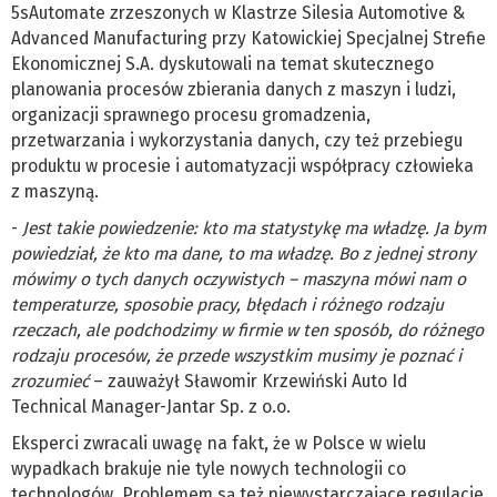
5sAutomate zrzeszonych w Klastrze Silesia Automotive &
Advanced Manufacturing przy Katowickiej Specjalnej Strefie
Ekonomicznej S.A. dyskutowali na temat skutecznego
planowania procesów zbierania danych z maszyn i ludzi,
organizacji sprawnego procesu gromadzenia,
przetwarzania i wykorzystania danych, czy też przebiegu
produktu w procesie i automatyzacji współpracy człowieka
z maszyną.
-
Jest takie powiedzenie: kto ma statystykę ma władzę. Ja bym
powiedział, że kto ma dane, to ma władzę. Bo z jednej strony
mówimy o tych danych oczywistych – maszyna mówi nam o
temperaturze, sposobie pracy, błędach i różnego rodzaju
rzeczach, ale podchodzimy w firmie w ten sposób, do różnego
rodzaju procesów, że przede wszystkim musimy je poznać i
zrozumieć
– zauważył Sławomir Krzewiński Auto Id
Technical Manager-Jantar Sp. z o.o.
Eksperci zwracali uwagę na fakt, że w Polsce w wielu
wypadkach brakuje nie tyle nowych technologii co
technologów. Problemem są też niewystarczające regulacje