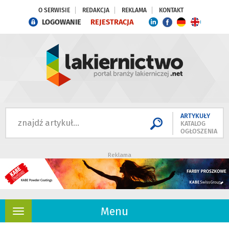
O SERWISIE
REDAKCJA
REKLAMA
KONTAKT
LOGOWANIE
REJESTRACJA
ARTYKUŁY
KATALOG
OGŁOSZENIA
Reklama
Menu
Rozwiń
nawigację