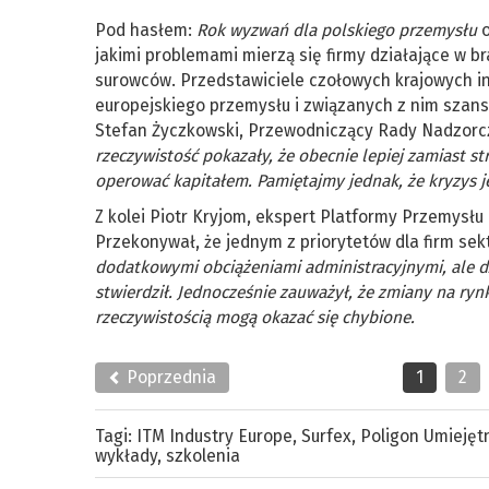
Pod hasłem:
Rok wyzwań dla polskiego przemysłu
o
jakimi problemami mierzą się firmy działające w 
surowców. Przedstawiciele czołowych krajowych inst
europejskiego przemysłu i związanych z nim szans
Stefan Życzkowski, Przewodniczący Rady Nadzorcze
rzeczywistość pokazały, że obecnie lepiej zamiast st
operować kapitałem. Pamiętajmy jednak, że kryzys je
Z kolei Piotr Kryjom, ekspert Platformy Przemysłu
Przekonywał, że jednym z priorytetów dla firm sek
dodatkowymi obciążeniami administracyjnymi, ale dz
stwierdził. Jednocześnie zauważył, że zmiany na ryn
rzeczywistością mogą okazać się chybione.
Poprzednia
1
2
Tagi:
ITM Industry Europe
,
Surfex
,
Poligon Umiejęt
wykłady
,
szkolenia