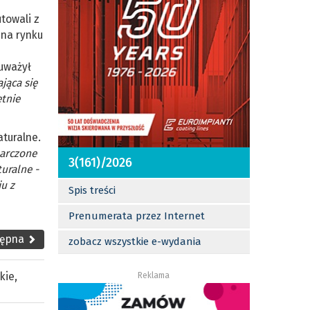
towali z
 na rynku
auważył
ająca się
ętnie
aturalne.
barczone
3(161)/2026
uralne -
iu z
Spis treści
Prenumerata przez Internet
tępna
zobacz wszystkie e-wydania
kie
,
Reklama