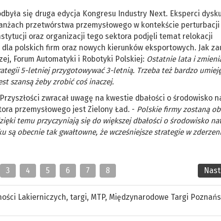
dbyła się druga edycja Kongresu Industry Next. Eksperci dysku
branżach przetwórstwa przemysłowego w kontekście perturbacji
ytucji oraz organizacji tego sektora podjęli temat relokacji
 dla polskich firm oraz nowych kierunków eksportowych. Jak z
j, Forum Automatyki i Robotyki Polskiej:
Ostatnie lata i zmieni
rategii 5-letniej przygotowywać 3-letnią. Trzeba też bardzo umiej
st szansą żeby zrobić coś inaczej.
 Przyszłości zwracał uwagę na kwestie dbałości o środowisko n
tora przemysłowego jest Zielony Ład. -
Polskie firmy zostaną o
ięki temu przyczyniają się do większej dbałości o środowisko nat
ku są obecnie tak gwałtowne, że wcześniejsze strategie w zderzen
3
4
5
6
7
8
Nas
ności Lakierniczych
,
targi
,
MTP
,
Międzynarodowe Targi Poznańs