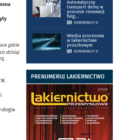
Automatyczny
owana
transport dolny w
procesie renowacji
felg.
...
yły
KOMENTARZY: 0
Wiedza procesowa
w lakiernictwie
sce gdzie
proszkowym
o dzisiaj
KOMENTARZY: 0
PE
PRENUMERUJ LAKIERNICTWO
TM
i
rologia