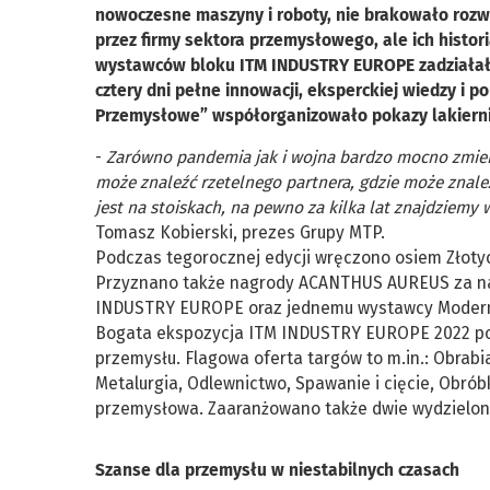
nowoczesne maszyny i roboty, nie brakowało rozw
przez firmy sektora przemysłowego, ale ich histori
wystawców bloku ITM INDUSTRY EUROPE zadziałała
cztery dni pełne innowacji, eksperckiej wiedzy i 
Przemysłowe” współorganizowało pokazy lakierni
-
Zarówno pandemia jak i wojna bardzo mocno zmienił
może znaleźć rzetelnego partnera, gdzie może znaleź
jest na stoiskach, na pewno za kilka lat znajdziemy 
Tomasz Kobierski, prezes Grupy MTP.
Podczas tegorocznej edycji wręczono osiem Złoty
Przyznano także nagrody ACANTHUS AUREUS za naj
INDUSTRY EUROPE oraz jednemu wystawcy Modern
Bogata ekspozycja ITM INDUSTRY EUROPE 2022 pozw
przemysłu. Flagowa oferta targów to m.in.: Obrab
Metalurgia, Odlewnictwo, Spawanie i cięcie, Obró
przemysłowa. Zaaranżowano także dwie wydzielone 
Szanse dla przemysłu w niestabilnych czasach