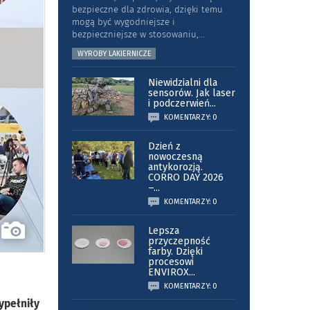
bezpieczne dla zdrowia, dzięki temu
mogą być wygodniejsze i
bezpieczniejsze w stosowaniu,
...
WYROBY LAKIERNICZE
Niewidzialni dla
sensorów. Jak laser
i podczerwień
...
KOMENTARZY: 0
Dzień z
nowoczesną
antykorozją.
CORRO DAY 2026
–
...
KOMENTARZY: 0
Lepsza
przyczepność
farby. Dzięki
procesowi
ENVIROX
...
KOMENTARZY: 0
ypełniły