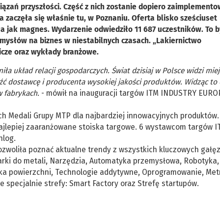
iązań przyszłości. Część z nich zostanie dopiero zaimplement
a zaczęła się właśnie tu, w Poznaniu. Oferta blisko sześciuset
 jak magnes. Wydarzenie odwiedziło 11 687 uczestników. To b
pomysłów na biznes w niestabilnych czasach. „Lakiernictwo
cze oraz wykłady branżowe.
a układ relacji gospodarczych. Świat dzisiaj w Polsce widzi miej
ć dostawcę i producenta wysokiej jakości produktów. Widząc to c
w fabrykach.
- mówił na inauguracji targów ITM INDUSTRY EURO
ch Medali Grupy MTP dla najbardziej innowacyjnych produktów.
lepiej zaaranżowane stoiska targowe. 6 wystawcom targów I
log.
oliła poznać aktualne trendy z wszystkich kluczowych gałęz
iarki do metali, Narzędzia, Automatyka przemysłowa, Robotyka,
bka powierzchni, Technologie addytywne, Oprogramowanie, Met
specjalnie strefy: Smart Factory oraz Strefę startupów.