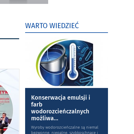
WARTO WIEDZIEĆ
Konserwacja emulsji i
farb
wodorozcieńczalnych
możliwa
...
Wyroby wodorozcieńczalne są niemal
bezwonne, niepalne, szybkoschnące i