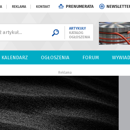
PRENUMERATA
NEWSLETTE
JA
REKLAMA
KONTAKT
ARTYKUŁY
KATALOG
OGŁOSZENIA
KALENDARZ
OGŁOSZENIA
FORUM
WYWIAD
Reklama