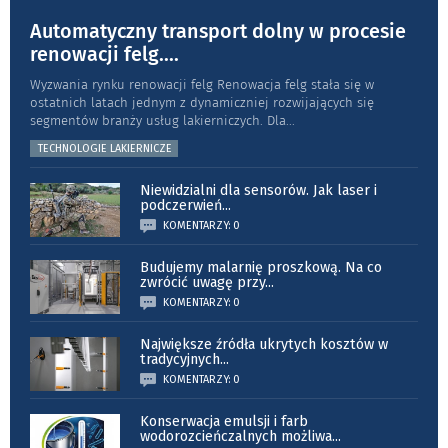
Automatyczny transport dolny w procesie
renowacji felg.
...
Wyzwania rynku renowacji felg Renowacja felg stała się w
ostatnich latach jednym z dynamiczniej rozwijających się
segmentów branży usług lakierniczych. Dla
...
TECHNOLOGIE LAKIERNICZE
Niewidzialni dla sensorów. Jak laser i
podczerwień
...
KOMENTARZY: 0
Budujemy malarnię proszkową. Na co
zwrócić uwagę przy
...
KOMENTARZY: 0
Największe źródła ukrytych kosztów w
tradycyjnych
...
KOMENTARZY: 0
Konserwacja emulsji i farb
wodorozcieńczalnych możliwa
...