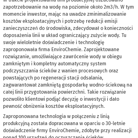
zapotrzebowanie na wodę na poziomie około 2m3/h. W tym
momencie inwestor, mając na uwadze zminimalizowanie
kosztów eksploatacyjnych i potrzebę redukcji emisji
zanieczyszczeń do środowiska, zdecydował o konieczności
doposażenia linii w układ ograniczający zużycie wody. Tu
swoje wieloletnie doświadczenie i technologię
zaproponowała firma EnviroChemie. Zaprojektowane
rozwiązanie, umożliwiające zawrócenie wody w obiegu
zamkniętym i kompletny automatyczny system
podczyszczania ścieków z wanien procesowych oraz
powstających po regeneracji stacji odsalania,
zagwarantował zamkniętą gospodarkę wodno-ściekową na
całej linii przygotowania powierzchni. Takie rozwiązanie
pozwoliło klientowi podjąć decyzję o inwestycji i dało
pewność obniżenia kosztów eksploatacyjnych.
Zaproponowana technologia w połączeniu z linią
produkcyjną została dopracowana w oparciu o 30-letnie
doświadczenie firmy EnviroChemie, zdobyte przy realizacji
ponad 100 urządzeń do oczyszczania ścieków