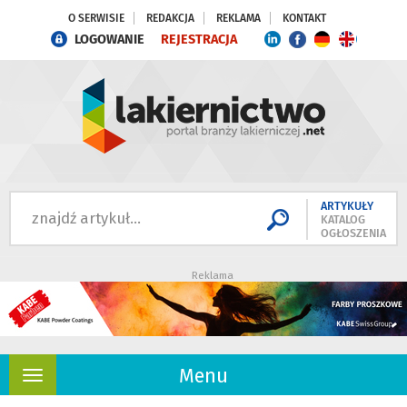
O SERWISIE
REDAKCJA
REKLAMA
KONTAKT
LOGOWANIE
REJESTRACJA
ARTYKUŁY
KATALOG
OGŁOSZENIA
Reklama
Menu
Rozwiń
nawigację