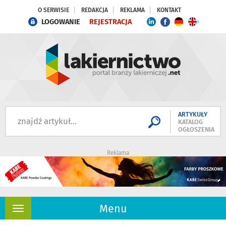
O SERWISIE
REDAKCJA
REKLAMA
KONTAKT
LOGOWANIE
REJESTRACJA
ARTYKUŁY
KATALOG
OGŁOSZENIA
Reklama
Menu
Rozwiń
nawigację