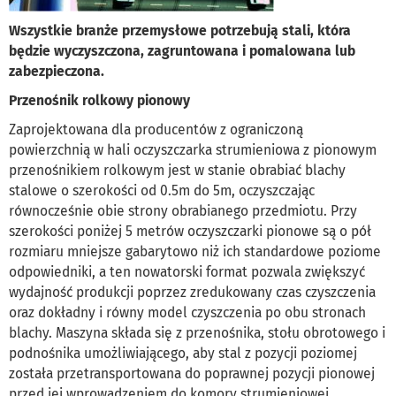
Wszystkie branże przemysłowe potrzebują stali, która
będzie wyczyszczona, zagruntowana i pomalowana lub
zabezpieczona.
Przenośnik rolkowy pionowy
Zaprojektowana dla producentów z ograniczoną
powierzchnią w hali oczyszczarka strumieniowa z pionowym
przenośnikiem rolkowym jest w stanie obrabiać blachy
stalowe o szerokości od 0.5m do 5m, oczyszczając
równocześnie obie strony obrabianego przedmiotu. Przy
szerokości poniżej 5 metrów oczyszczarki pionowe są o pół
rozmiaru mniejsze gabarytowo niż ich standardowe poziome
odpowiedniki, a ten nowatorski format pozwala zwiększyć
wydajność produkcji poprzez zredukowany czas czyszczenia
oraz dokładny i równy model czyszczenia po obu stronach
blachy. Maszyna składa się z przenośnika, stołu obrotowego i
podnośnika umożliwiającego, aby stal z pozycji poziomej
została przetransportowana do poprawnej pozycji pionowej
przed jej wprowadzeniem do komory strumieniowej.