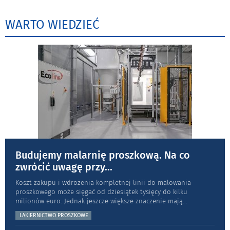
WARTO WIEDZIEĆ
Budujemy malarnię proszkową. Na co
zwrócić uwagę przy
...
Koszt zakupu i wdrożenia kompletnej linii do malowania
proszkowego może sięgać od dziesiątek tysięcy do kilku
milionów euro. Jednak jeszcze większe znaczenie mają
...
LAKIERNICTWO PROSZKOWE