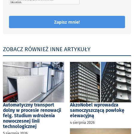
Zapisz mnie!
ZOBACZ RÓWNIEŻ INNE ARTYKUŁY
Automatyczny transport
AkzoNobel wprowadza
dolny w procesie renowacji
samoczyszczącą powłokę
felg. Studium wdrożenia
elewacyjną
nowoczesnej linii
4 sierpnia 2026
technologicznej
5 sierpnia 2026