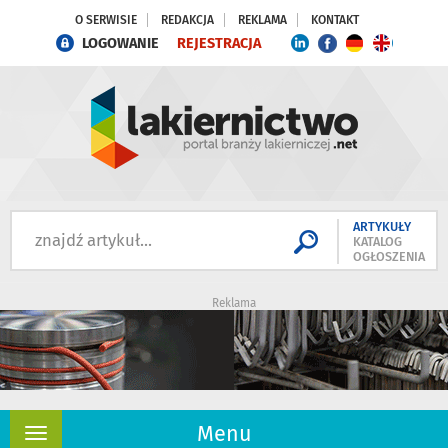
O SERWISIE
REDAKCJA
REKLAMA
KONTAKT
LOGOWANIE
REJESTRACJA
ARTYKUŁY
KATALOG
OGŁOSZENIA
Reklama
Menu
Rozwiń