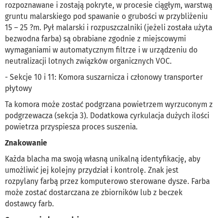
rozpoznawane i zostają pokryte, w procesie ciągłym, warstwą
gruntu malarskiego pod spawanie o grubości w przybliżeniu
15 – 25 ?m. Pył malarski i rozpuszczalniki (jeżeli została użyta
bezwodna farba) są obrabiane zgodnie z miejscowymi
wymaganiami w automatycznym filtrze i w urządzeniu do
neutralizacji lotnych związków organicznych VOC.
- Sekcje 10 i 11: Komora suszarnicza i członowy transporter
płytowy
Ta komora może zostać podgrzana powietrzem wyrzuconym z
podgrzewacza (sekcja 3). Dodatkowa cyrkulacja dużych ilości
powietrza przyspiesza proces suszenia.
Znakowanie
Każda blacha ma swoją własną unikalną identyfikację, aby
umożliwić jej kolejny przydział i kontrolę. Znak jest
rozpylany farbą przez komputerowo sterowane dysze. Farba
może zostać dostarczana ze zbiorników lub z beczek
dostawcy farb.