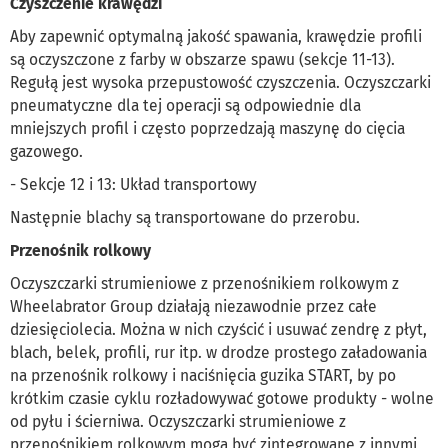
Czyszczenie krawędzi
Aby zapewnić optymalną jakość spawania, krawędzie profili
są oczyszczone z farby w obszarze spawu (sekcje 11-13).
Regułą jest wysoka przepustowość czyszczenia. Oczyszczarki
pneumatyczne dla tej operacji są odpowiednie dla
mniejszych profil i często poprzedzają maszynę do cięcia
gazowego.
- Sekcje 12 i 13: Układ transportowy
Następnie blachy są transportowane do przerobu.
Przenośnik rolkowy
Oczyszczarki strumieniowe z przenośnikiem rolkowym z
Wheelabrator Group działają niezawodnie przez całe
dziesięciolecia. Można w nich czyścić i usuwać zendrę z płyt,
blach, belek, profili, rur itp. w drodze prostego załadowania
na przenośnik rolkowy i naciśnięcia guzika START, by po
krótkim czasie cyklu rozładowywać gotowe produkty - wolne
od pyłu i ścierniwa. Oczyszczarki strumieniowe z
przenośnikiem rolkowym mogą być zintegrowane z innymi