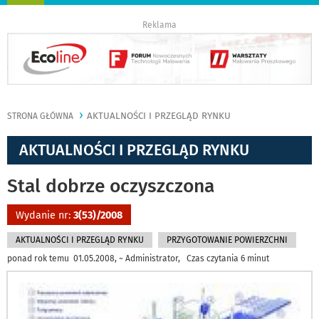
nawigację
Reklama
AKTUALNOŚCI I PRZEGLĄD RYNKU
STRONA GŁÓWNA
AKTUALNOŚCI I PRZEGLĄD RYNKU
Stal dobrze oczyszczona
Wydanie nr:
3(53)/2008
AKTUALNOŚCI I PRZEGLĄD RYNKU
PRZYGOTOWANIE POWIERZCHNI
ponad rok temu 01.05.2008, ~ Administrator, Czas czytania 6 minut