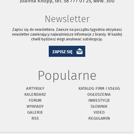
Joanna Knopp, tel. 58 777 01 25, wew. 300
Newsletter
Zapisz się do newslettera. Zawsze na początku tygodnia otrzymasz
newsletter zawierający najważniejsze informacje z branży. W każdej
chwili będziesz mógł anulować subskrypcję.
ZAPISZ SIĘ
Popularne
ARTYKUŁY
KATALOG FIRM I USŁUG
KALENDARZ
OGŁOSZENIA
FORUM
INWESTYCJE
WYWIADY
SŁOWNIK
GALERIE
VIDEO
RSS
REGULAMIN