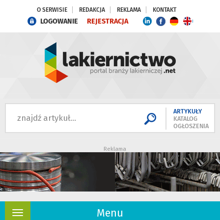
O SERWISIE
REDAKCJA
REKLAMA
KONTAKT
LOGOWANIE
REJESTRACJA
ARTYKUŁY
KATALOG
OGŁOSZENIA
Reklama
Menu
Rozwiń