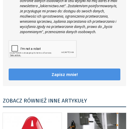
ochronie danych osobowych w celu wysyłki na mój adres e-mail
newslettera „lakiernictwo.net".
Zostałem/am poinformowany/a,
że przysługuje mi prawo do: dostępu do swoich danych,
możliwości ich sprostowania, ograniczenia przetwarzania,
wniesienia sprzeciwu, żądania zaprzestania ich przetwarzania i
wycofania zgody na przetwarzanie danych, prawo do „bycia
zapomnianym", przenoszenia danych osobowych.
Zapisz mnie!
ZOBACZ RÓWNIEŻ INNE ARTYKUŁY