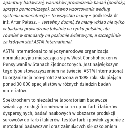
aparatury badawczej, warunków prowadzenia badań (podłoży,
sprzętu pomocniczego), zarówno wzorcowania według
systemu imperialnego – to wszystko mamy
– podkreśla dr
inż. Artur Pałasz. –
Jesteśmy dumni, że mamy wkład nie tylko
w badania prowadzone lokalnie na rynku polskim, ale
również w standardy na poziomie światowym, a szczególnie
za którymi stoi ASTM International.
ASTM International to międzynarodowa organizacja
normalizacyjna mieszcząca się w West Conshohocken w
Pensylwanii w Stanach Zjednoczonych. Jest największym
tego typu stowarzyszeniem na świecie. ASTM International
to organizacja non-profit założona w 1898 roku skupiająca
ponad 30 000 specjalistów w różnych dziedzin badań
materiałów.
Spektrochem to niezależne laboratorium badawcze
świadczące usługi formułowania receptur farb i lakierów
dyspersyjnych, badań naukowych w obszarze produkcji
surowców do farb i lakierów, testów farb i powłok zgodnie z
metodami badawczymi oraz zajmujących się szkoleniem