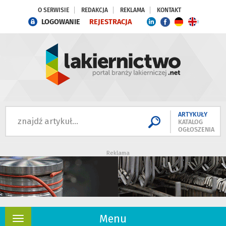
O SERWISIE
REDAKCJA
REKLAMA
KONTAKT
LOGOWANIE
REJESTRACJA
ARTYKUŁY
KATALOG
OGŁOSZENIA
Reklama
Menu
Rozwiń