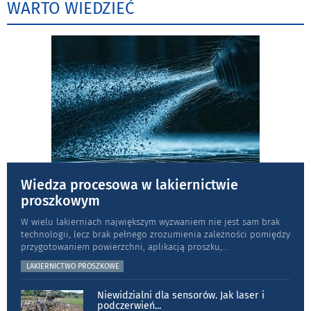
WARTO WIEDZIEĆ
Wiedza procesowa w lakiernictwie
proszkowym
W wielu lakierniach największym wyzwaniem nie jest sam brak
technologii, lecz brak pełnego zrozumienia zależności pomiędzy
przygotowaniem powierzchni, aplikacją proszku,
...
LAKIERNICTWO PROSZKOWE
Niewidzialni dla sensorów. Jak laser i
podczerwień
...