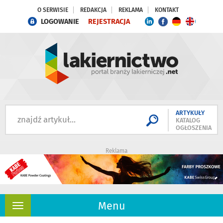
O SERWISIE
REDAKCJA
REKLAMA
KONTAKT
LOGOWANIE
REJESTRACJA
ARTYKUŁY
KATALOG
OGŁOSZENIA
Reklama
Menu
Rozwiń
nawigację