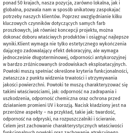
ponad 50 krajach, nasza pozycja, zarówno lokalna, jak i
globalna, pozwala nam w sposób unikatowy zaspokajać
potrzeby naszych klientów. Poprzez uwzględnianie kilku
kluczowych czynników dotyczących samych farb
proszkowych, jak również koncepcji projektu, można
dokonać doboru właściwych produktów i osiągnąć najlepsze
wyniki.Klient wymaga nie tylko estetycznego wykończenia
dającego zadowalający efekt dekoracyjny, ale wymaga
jednocześnie długoterminowej, odporności antykorozyjnej
w bardzo zróżnicowanych środowiskach eksploatacyjnych.
Powłoki muszą spełniać określone kryteria funkcjonalności,
zwłaszcza z punktu widzenia trwałości i utrzymywania
jakości powierzchni. Powłoki te muszą charakteryzować się
takimi właściwościami, jak: odporność na zadrapania i
uszkodzenia, odporność chemiczna oraz ochrona przed
działaniem promieni UV i korozją. Nacisk kładziony jest na
przeróżne aspekty – na przykład, takie jak: twardość,
odporność na odpryski, na rozpuszczalniki i ścieranie.
Celem jest zachowanie charakterystycznych właściwości
funkcjonalnych powłoki oraz zachowanie atrakcyjnego