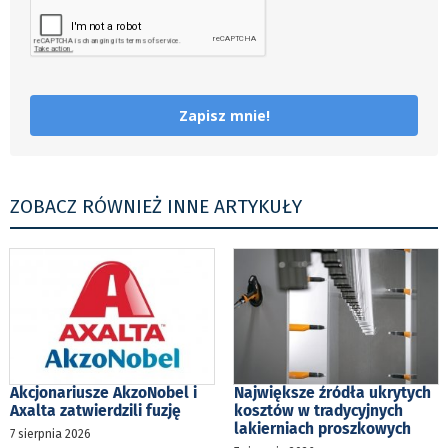
Zapisz mnie!
ZOBACZ RÓWNIEŻ INNE ARTYKUŁY
Akcjonariusze AkzoNobel i
Największe źródła ukrytych
Axalta zatwierdzili fuzję
kosztów w tradycyjnych
lakierniach proszkowych
7 sierpnia 2026