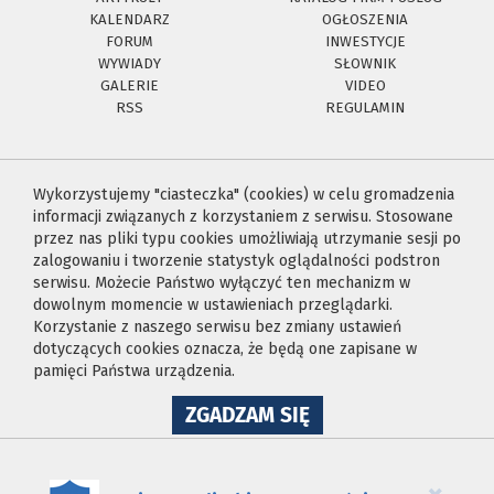
KALENDARZ
OGŁOSZENIA
FORUM
INWESTYCJE
WYWIADY
SŁOWNIK
GALERIE
VIDEO
RSS
REGULAMIN
Wykorzystujemy "ciasteczka" (cookies) w celu gromadzenia
informacji związanych z korzystaniem z serwisu. Stosowane
przez nas pliki typu cookies umożliwiają utrzymanie sesji po
zalogowaniu i tworzenie statystyk oglądalności podstron
serwisu. Możecie Państwo wyłączyć ten mechanizm w
dowolnym momencie w ustawieniach przeglądarki.
Korzystanie z naszego serwisu bez zmiany ustawień
dotyczących cookies oznacza, że będą one zapisane w
pamięci Państwa urządzenia.
NA
ZGADZAM SIĘ
WYKORZYSTANIE
PLIKÓW
COOKIES
×