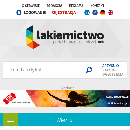
O SERWISIE
REDAKCJA
REKLAMA
KONTAKT
LOGOWANIE
REJESTRACJA
ARTYKUŁY
KATALOG
OGŁOSZENIA
Reklama
Menu
Rozwiń
nawigację