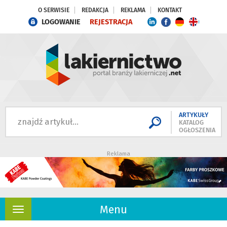
O SERWISIE
REDAKCJA
REKLAMA
KONTAKT
LOGOWANIE
REJESTRACJA
ARTYKUŁY
KATALOG
OGŁOSZENIA
Reklama
Menu
Rozwiń
nawigację