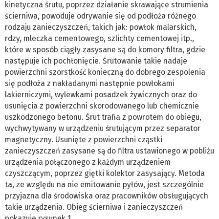
kinetyczna śrutu, poprzez działanie skrawające strumienia
ścierniwa, powoduje odrywanie się od podłoża różnego
rodzaju zanieczyszczeń, takich jak: powłok malarskich,
rdzy, mleczka cementowego, szlichty cementowej itp.,
które w sposób ciągły zasysane są do komory filtra, gdzie
następuje ich pochłonięcie. Śrutowanie takie nadaje
powierzchni szorstkość konieczną do dobrego zespolenia
się podłoża z nakładanymi następnie powłokami
lakierniczymi, wylewkami posadzek żywicznych oraz do
usunięcia z powierzchni skorodowanego lub chemicznie
uszkodzonego betonu. Śrut trafia z powrotem do obiegu,
wychwytywany w urządzeniu śrutującym przez separator
magnetyczny. Usunięte z powierzchni cząstki
zanieczyszczeń zasysane są do filtra ustawionego w pobliżu
urządzenia połączonego z każdym urządzeniem
czyszczącym, poprzez giętki kolektor zasysający. Metoda
ta, ze względu na nie emitowanie pyłów, jest szczególnie
przyjazna dla środowiska oraz pracowników obsługujących
takie urządzenia. Obieg ścierniwa i zanieczyszczeń
pokazuje rysunek 1.