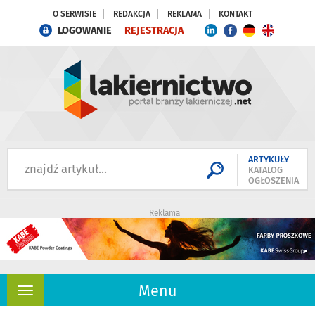
O SERWISIE
REDAKCJA
REKLAMA
KONTAKT
LOGOWANIE
REJESTRACJA
ARTYKUŁY
KATALOG
OGŁOSZENIA
Reklama
Menu
Rozwiń
nawigację