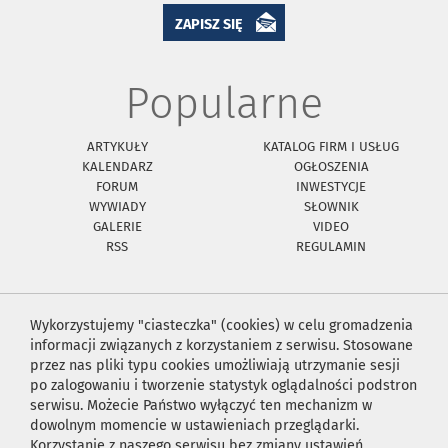
ZAPISZ SIĘ
Popularne
ARTYKUŁY
KATALOG FIRM I USŁUG
KALENDARZ
OGŁOSZENIA
FORUM
INWESTYCJE
WYWIADY
SŁOWNIK
GALERIE
VIDEO
RSS
REGULAMIN
Wykorzystujemy "ciasteczka" (cookies) w celu gromadzenia
informacji związanych z korzystaniem z serwisu. Stosowane
przez nas pliki typu cookies umożliwiają utrzymanie sesji
po zalogowaniu i tworzenie statystyk oglądalności podstron
serwisu. Możecie Państwo wyłączyć ten mechanizm w
dowolnym momencie w ustawieniach przeglądarki.
Korzystanie z naszego serwisu bez zmiany ustawień