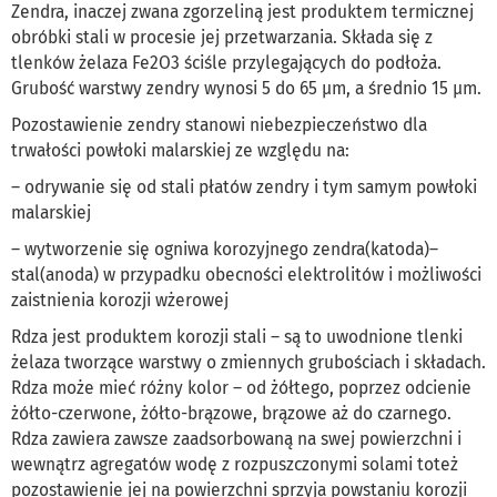
Zendra, inaczej zwana zgorzeliną jest produktem termicznej
obróbki stali w procesie jej przetwarzania. Składa się z
tlenków żelaza Fe2O3 ściśle przylegających do podłoża.
Grubość warstwy zendry wynosi 5 do 65 µm, a średnio 15 µm.
Pozostawienie zendry stanowi niebezpieczeństwo dla
trwałości powłoki malarskiej ze względu na:
– odrywanie się od stali płatów zendry i tym samym powłoki
malarskiej
– wytworzenie się ogniwa korozyjnego zendra(katoda)–
stal(anoda) w przypadku obecności elektrolitów i możliwości
zaistnienia korozji wżerowej
Rdza jest produktem korozji stali – są to uwodnione tlenki
żelaza tworzące warstwy o zmiennych grubościach i składach.
Rdza może mieć różny kolor – od żółtego, poprzez odcienie
żółto-czerwone, żółto-brązowe, brązowe aż do czarnego.
Rdza zawiera zawsze zaadsorbowaną na swej powierzchni i
wewnątrz agregatów wodę z rozpuszczonymi solami toteż
pozostawienie jej na powierzchni sprzyja powstaniu korozji