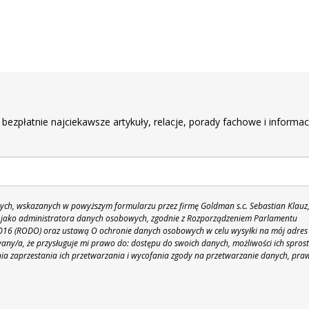
r
 bezpłatnie najciekawsze artykuły, relacje, porady fachowe i informac
h, wskazanych w powyższym formularzu przez firmę Goldman s.c. Sebastian Klauz
 86 jako administratora danych osobowych, zgodnie z Rozporządzeniem Parlamentu
 2016 (RODO) oraz ustawą O ochronie danych osobowych w celu wysyłki na mój adres
y/a, że przysługuje mi prawo do: dostępu do swoich danych, możliwości ich spros
nia zaprzestania ich przetwarzania i wycofania zgody na przetwarzanie danych, pra