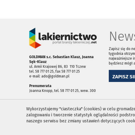
News
Zapisz się do n
tygodnia otrzym
GOLDMAN s.c. Sebastian Klauz, Joanna
najważniejsze i
Sęk-Klauz
będziesz mógł 
ul. Armii Krajowej 86, 83 ­ 110 Tczew
tel. 58 777 01 25, fax 58 777 01 25
ZAPISZ SI
e-mail: ado@goldman.pl
Prenumerata
Joanna Knopp, tel. 58 777 01 25, wew. 300
Wykorzystujemy "ciasteczka" (cookies) w celu gromadzen
zalogowaniu i tworzenie statystyk oglądalności podst
naszego serwisu bez zmiany ustawień dotyczących cooki