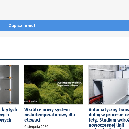
Zapisz mnie!
ukrytych
Wkrótce nowy system
Automatyczny tran
jnych
niskotemperaturowy dla
dolny w procesie r
kowych
elewacji
felg. Studium wdro
nowoczesnej linii
6 sierpnia 2026