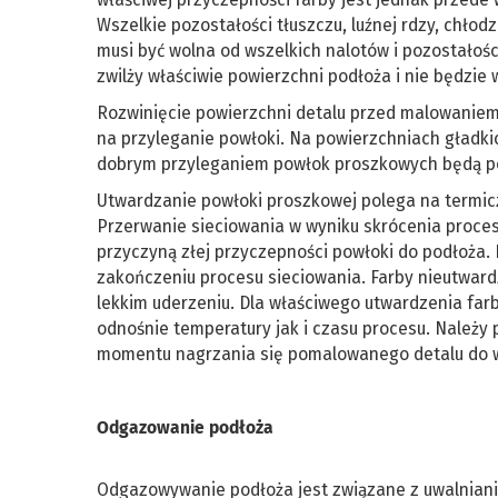
Wszelkie pozostałości tłuszczu, luźnej rdzy, chło
musi być wolna od wszelkich nalotów i pozostałoś
zwilży właściwie powierzchni podłoża i nie będzie 
Rozwinięcie powierzchni detalu przed malowanie
na przyleganie powłoki. Na powierzchniach gładki
dobrym przyleganiem powłok proszkowych będą po
Utwardzanie powłoki proszkowej polega na termic
Przerwanie sieciowania w wyniku skrócenia proce
przyczyną złej przyczepności powłoki do podłoża
zakończeniu procesu sieciowania. Farby nieutwardz
lekkim uderzeniu. Dla właściwego utwardzenia far
odnośnie temperatury jak i czasu procesu. Należy
momentu nagrzania się pomalowanego detalu do w
Odgazowanie podłoża
Odgazowywanie podłoża jest związane z uwalnian