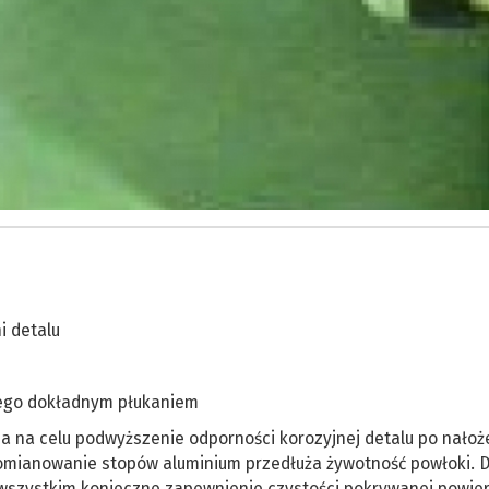
i detalu
ego dokładnym płukaniem
 na celu podwyższenie odporności korozyjnej detalu po nałoż
romianowanie stopów aluminium przedłuża żywotność powłoki. D
 wszystkim konieczne zapewnienie czystości pokrywanej powier