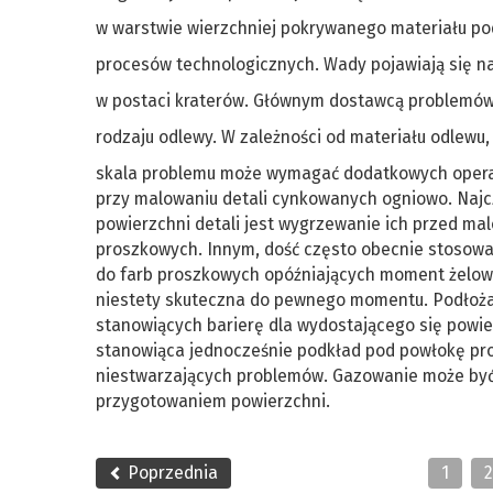
w warstwie wierzchniej pokrywanego materiału p
procesów technologicznych. Wady pojawiają się n
w postaci kraterów. Głównym dostawcą problemów
rodzaju odlewy. W zależności od materiału odlewu,
skala problemu może wymagać dodatkowych opera
przy malowaniu detali cynkowanych ogniowo. Naj
powierzchni detali jest wygrzewanie ich przed m
proszkowych. Innym, dość często obecnie stosow
do farb proszkowych opóźniających moment żelowa
niestety skuteczna do pewnego momentu. Podłoża
stanowiących barierę dla wydostającego się powi
stanowiąca jednocześnie podkład pod powłokę pro
niestwarzających problemów. Gazowanie może by
przygotowaniem powierzchni.
Poprzednia
1