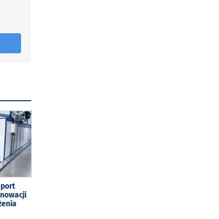
sport
enowacji
żenia