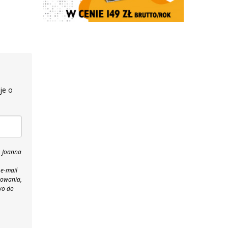
je o
, Joanna
 e-mail
towania,
wo do