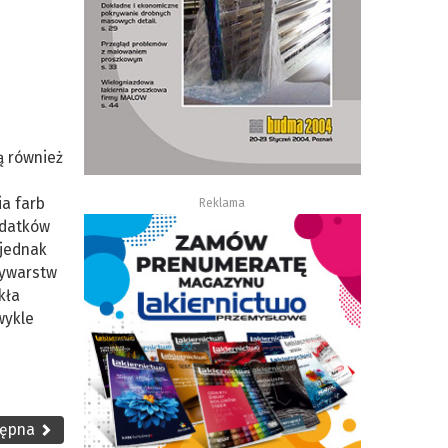
ą również
a farb
Reklama
odatków
 jednak
zywarstw
kła
wykle
tępna