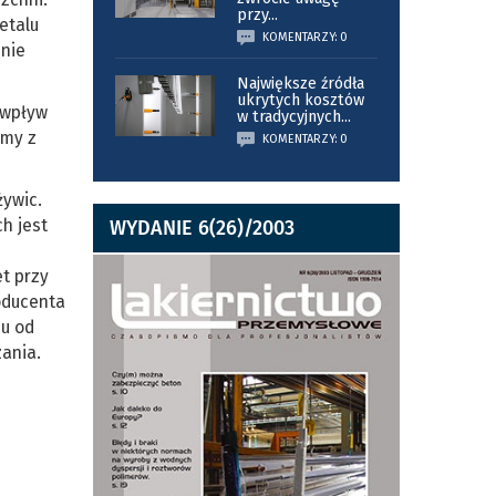
przy
...
etalu
KOMENTARZY: 0
 nie
Największe źródła
ukrytych kosztów
 wpływ
w tradycyjnych
...
emy z
KOMENTARZY: 0
ywic.
h jest
WYDANIE 6(26)/2003
t przy
oducenta
su od
ania.