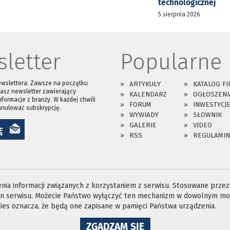
technologicznej
5 sierpnia 2026
letter
Popularne
ewslettera. Zawsze na początku
ARTYKUŁY
KATALOG FI
asz newsletter zawierający
KALENDARZ
OGŁOSZENI
nformacje z branży. W każdej chwili
FORUM
INWESTYCJ
anulować subskrypcję.
WYWIADY
SŁOWNIK
GALERIE
VIDEO
Ę
RSS
REGULAMIN
ia informacji związanych z korzystaniem z serwisu. Stosowane przez n
ron serwisu. Możecie Państwo wyłączyć ten mechanizm w dowolnym mom
es oznacza, że będą one zapisane w pamięci Państwa urządzenia.
NA
ZGADZAM SIĘ