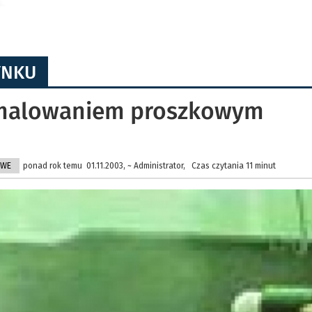
YNKU
 malowaniem proszkowym
OWE
ponad rok temu 01.11.2003, ~ Administrator, Czas czytania 11 minut