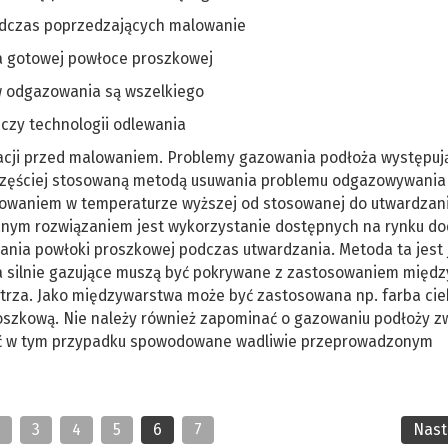
odczas poprzedzających malowanie
a gotowej powłoce proszkowej
 odgazowania są wszelkiego
 czy technologii odlewania
cji przed malowaniem. Problemy gazowania podłoża występuj
częściej stosowaną metodą usuwania problemu odgazowywania
alowaniem w temperaturze wyższej od stosowanej do utwardzani
anym rozwiązaniem jest wykorzystanie dostępnych na rynku d
nia powłoki proszkowej podczas utwardzania. Metoda ta jest
 silnie gazujące muszą być pokrywane z zastosowaniem międ
etrza. Jako międzywarstwa może być zastosowana np. farba cie
szkową. Nie należy również zapominać o gazowaniu podłoży z
ć w tym przypadku spowodowane wadliwie przeprowadzonym
2
3
4
5
6
7
Nas