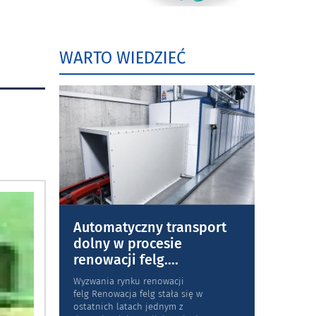
WARTO WIEDZIEĆ
Automatyczny transport
dolny w procesie
renowacji felg.
...
Wyzwania rynku renowacji
felg Renowacja felg stała się w
ostatnich latach jednym z