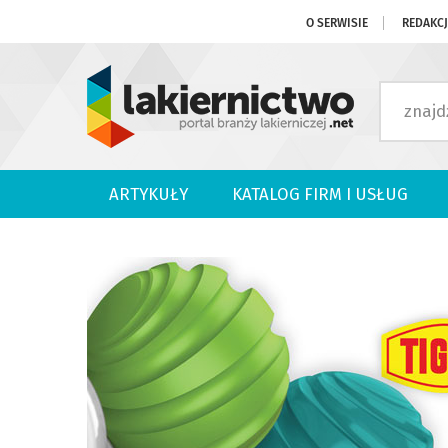
O SERWISIE
REDAKC
ARTYKUŁY
KATALOG FIRM I USŁUG