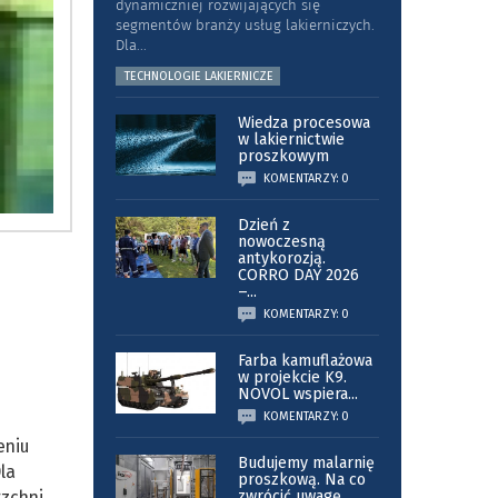
dynamiczniej rozwijających się
segmentów branży usług lakierniczych.
Dla
...
TECHNOLOGIE LAKIERNICZE
Wiedza procesowa
w lakiernictwie
proszkowym
KOMENTARZY: 0
Dzień z
nowoczesną
antykorozją.
CORRO DAY 2026
–
...
KOMENTARZY: 0
Farba kamuflażowa
w projekcie K9.
NOVOL wspiera
...
KOMENTARZY: 0
eniu
Budujemy malarnię
la
proszkową. Na co
zchni.
zwrócić uwagę