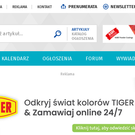
PRENUMERATA
NEWSLETTE
JA
REKLAMA
KONTAKT
ARTYKUŁY
KATALOG
OGŁOSZENIA
KALENDARZ
OGŁOSZENIA
FORUM
WYWIAD
Reklama