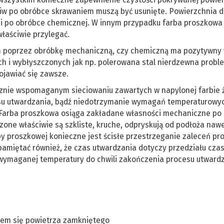
dziw po obróbce skrawaniem muszą być usunięte. Powierzchnia d
ci po obróbce chemicznej. W innym przypadku farba proszkowa
właściwie przylegać.
m poprzez obróbkę mechaniczną, czy chemiczną ma pozytywny
ch i wybłyszczonych jak np. polerowana stal nierdzewna probl
jawiać się zawsze.
znie wspomaganym sieciowaniu zawartych w napylonej farbie ż
su utwardzania, bądź niedotrzymanie wymagań temperaturowyc
. Farba proszkowa osiąga zakładane własności mechaniczne po
one właściwie są szkliste, kruche, odpryskują od podłoża nawe
by proszkowej konieczne jest ścisłe przestrzeganie zaleceń pr
 pamiętać również, że czas utwardzania dotyczy przedziału cza
ymaganej temperatury do chwili zakończenia procesu utwardz
iem się powietrza zamkniętego