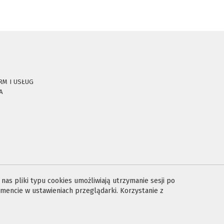
RM I USŁUG
A
E
as pliki typu cookies umożliwiają utrzymanie sesji po
encie w ustawieniach przeglądarki. Korzystanie z