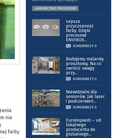
LAKIERNICTWO PROSZKOWE
Lepsza
przyczepność
farby. Dzięki
procesowi
ENVIROX
...
KOMENTARZY: 0
Budujemy malarnię
proszkową. Na co
zwrócić uwagę
przy
...
KOMENTARZY: 0
Niewidzialni dla
sensorów. Jak laser
i podczerwień
...
KOMENTARZY: 0
czenia
em nie
Euroimpianti – od
ę
lokalnego
producenta do
nej farby
globalnego
...