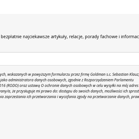
r
 bezpłatnie najciekawsze artykuły, relacje, porady fachowe i informac
h, wskazanych w powyższym formularzu przez firmę Goldman s.c. Sebastian Klauz
 86 jako administratora danych osobowych, zgodnie z Rozporządzeniem Parlamentu
 2016 (RODO) oraz ustawą O ochronie danych osobowych w celu wysyłki na mój adres
y/a, że przysługuje mi prawo do: dostępu do swoich danych, możliwości ich spros
nia zaprzestania ich przetwarzania i wycofania zgody na przetwarzanie danych, pra