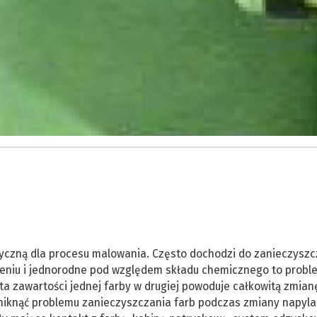
ytyczną dla procesu malowania. Często dochodzi do zanieczysz
cieniu i jednorodne pod względem składu chemicznego to probl
nta zawartości jednej farby w drugiej powoduje całkowitą zmian
 uniknąć problemu zanieczyszczania farb podczas zmiany napyla