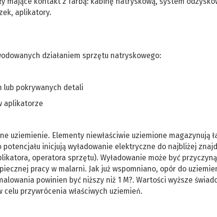
ły mające kontakt z farbą: kabinę natryskową, system odzysko
ek, aplikatory.
powodowanych działaniem sprzętu natryskowego:
 lub pokrywanych detali
 aplikatorze
zne uziemienie. Elementy niewłaściwie uziemione magazynują ł
potencjału inicjują wyładowanie elektryczne do najbliżej znajd
plikatora, operatora sprzętu). Wyładowanie może być przyczyną
piecznej pracy w malarni. Jak już wspomniano, opór do uziemie
malowania powinien być niższy niż 1 M?. Wartości wyższe świad
w celu przywrócenia właściwych uziemień.