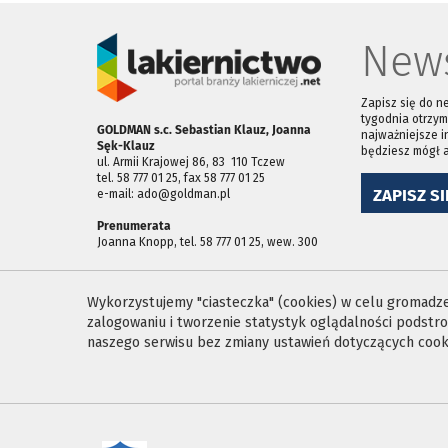
News
Zapisz się do n
tygodnia otrzym
GOLDMAN s.c. Sebastian Klauz, Joanna
najważniejsze i
Sęk-Klauz
będziesz mógł 
ul. Armii Krajowej 86, 83 ­ 110 Tczew
tel. 58 777 01 25, fax 58 777 01 25
ZAPISZ SI
e-mail: ado@goldman.pl
Prenumerata
Joanna Knopp, tel. 58 777 01 25, wew. 300
Wykorzystujemy "ciasteczka" (cookies) w celu gromadzen
zalogowaniu i tworzenie statystyk oglądalności podst
naszego serwisu bez zmiany ustawień dotyczących cooki