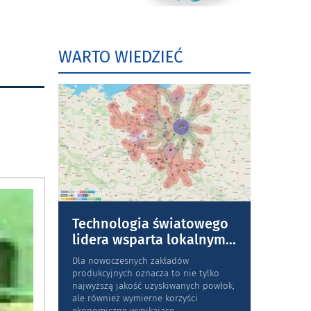
WARTO WIEDZIEĆ
Technologia światowego
lidera wsparta lokalnym
...
Dla nowoczesnych zakładów
produkcyjnych oznacza to nie tylko
najwyższą jakość uzyskiwanych powłok,
ale również wymierne korzyści
ekonomiczne wynikające
...