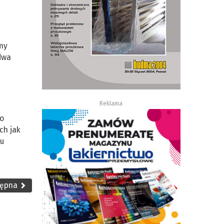
amy
dwa
Reklama
po
ch jak
su
tępna