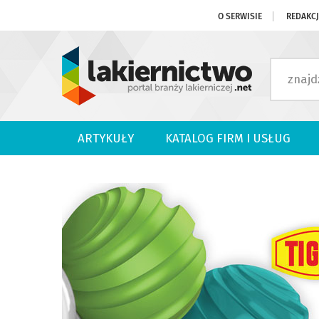
O SERWISIE
REDAKC
ARTYKUŁY
KATALOG FIRM I USŁUG