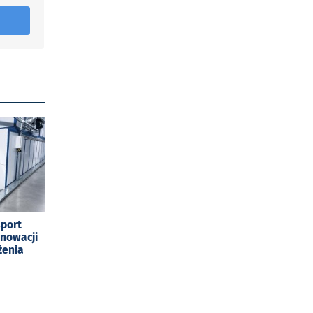
sport
enowacji
żenia