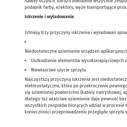
należy oczyścić bardzo dokładnie wszystkie zespo
podajnik farby, eżektory, węże transportujące prosz
Iskrzenie i wyładowania
Istnieją trzy przyczyny iskrzenia i wyładowań s
Niedostateczne uziemienie urządzeń aplikacyjnych
Uszkodzenie elementów wysokonapięciowych w
Niewłaściwe użycie sprzętu
Najczęstszą przyczyną iskrzenia jest niedostatec
elektrostatyczne, które po przekroczeniu pewnego 
się uziemionej powierzchni (kabiny natryskowej, a
dlatego też właściwe uziemienie daje pewność bez
wszystkich zespołów biorących udział w procesie 
konieczności przeprowadzeniu przeglądu sprzętu 