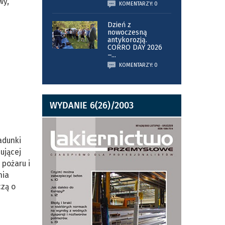
wy,
KOMENTARZY: 0
Dzień z
nowoczesną
antykorozją.
CORRO DAY 2026
–
...
KOMENTARZY: 0
WYDANIE 6(26)/2003
adunki
ującej
 pożaru i
nia
czą o