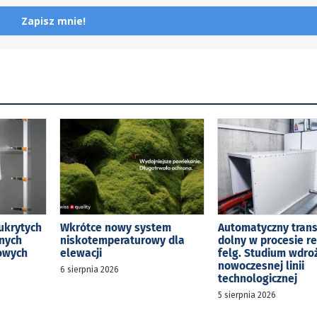
Zapisz mnie!
ukrytych
Wkrótce nowy system
Automatyczny tran
jnych
niskotemperaturowy dla
dolny w procesie r
kowych
elewacji
felg. Studium wdro
nowoczesnej linii
6 sierpnia 2026
technologicznej
5 sierpnia 2026