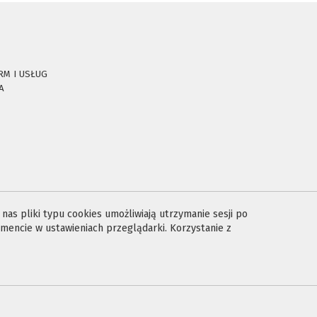
RM I USŁUG
A
E
as pliki typu cookies umożliwiają utrzymanie sesji po
encie w ustawieniach przeglądarki. Korzystanie z