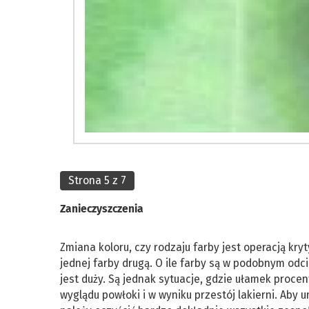
Strona 5 z 7
Zanieczyszczenia
Zmiana koloru, czy rodzaju farby jest operacją kr
jednej farby drugą. O ile farby są w podobnym od
jest duży. Są jednak sytuacje, gdzie ułamek proce
wyglądu powłoki i w wyniku przestój lakierni. Aby