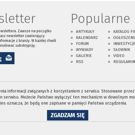
letter
Popularne
ewslettera. Zawsze na początku
ARTYKUŁY
KATALOG FI
asz newsletter zawierający
KALENDARZ
OGŁOSZENI
nformacje z branży. W każdej chwili
FORUM
INWESTYCJ
anulować subskrypcję.
WYWIADY
SŁOWNIK
GALERIE
VIDEO
Ę
RSS
REGULAMIN
ia informacji związanych z korzystaniem z serwisu. Stosowane przez n
ron serwisu. Możecie Państwo wyłączyć ten mechanizm w dowolnym mom
es oznacza, że będą one zapisane w pamięci Państwa urządzenia.
NA
ZGADZAM SIĘ
WYKORZYSTANIE
PLIKÓW
COOKIES