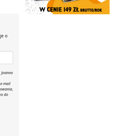
je o
, Joanna
 e-mail
towania,
wo do