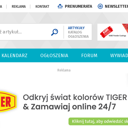
PRENUMERATA
NEWSLETTE
JA
REKLAMA
KONTAKT
ARTYKUŁY
KATALOG
OGŁOSZENIA
KALENDARZ
OGŁOSZENIA
FORUM
WYWIAD
Reklama