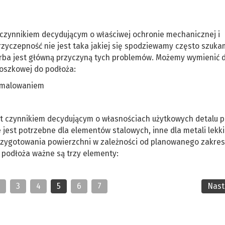
 czynnikiem decydującym o właściwej ochronie mechanicznej i
rzyczepność nie jest taka jakiej się spodziewamy często szuk
 farba jest główną przyczyną tych problemów. Możemy wymienić 
roszkowej do podłoża:
d malowaniem
t czynnikiem decydującym o własnościach użytkowych detalu 
jest potrzebne dla elementów stalowych, inne dla metali lekki
przygotowania powierzchni w zależności od planowanego zakre
 podłoża ważne są trzy elementy:
2
3
4
5
6
7
Nas