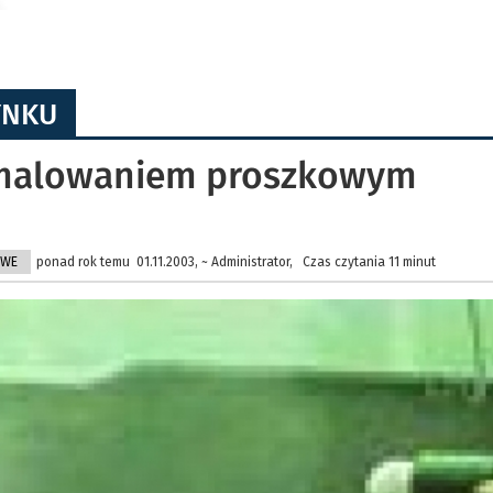
YNKU
 malowaniem proszkowym
OWE
ponad rok temu 01.11.2003, ~ Administrator, Czas czytania 11 minut