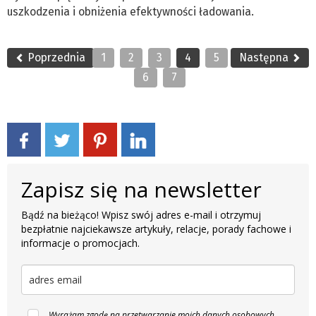
uszkodzenia i obniżenia efektywności ładowania.
Poprzednia
1
2
3
4
5
Następna
6
7
Zapisz się na newsletter
Bądź na bieżąco! Wpisz swój adres e-mail i otrzymuj
bezpłatnie najciekawsze artykuły, relacje, porady fachowe i
informacje o promocjach.
Wyrażam zgodę na przetwarzanie moich danych osobowych,