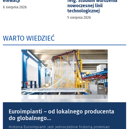
elewacji
felg. Studium wdrożenia
nowoczesnej linii
6 sierpnia 2026
technologicznej
5 sierpnia 2026
WARTO WIEDZIEĆ
Euroimpianti – od lokalnego producenta
do globalnego
...
Historia Euroimpianti jest jednocześnie historią przemian