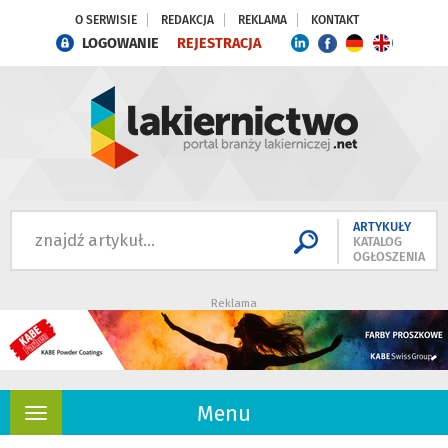
O SERWISIE
REDAKCJA
REKLAMA
KONTAKT
LOGOWANIE
REJESTRACJA
ARTYKUŁY
KATALOG
OGŁOSZENIA
Reklama
Menu
Rozwiń
nawigację