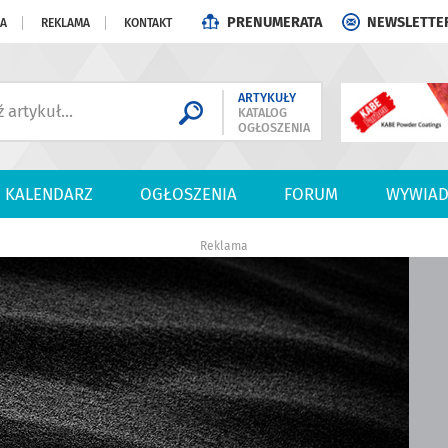
PRENUMERATA
NEWSLETTE
JA
REKLAMA
KONTAKT
ARTYKUŁY
KATALOG
OGŁOSZENIA
KALENDARZ
OGŁOSZENIA
FORUM
WYWIAD
Reklama