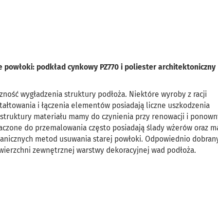
 powłoki: podkład cynkowy PZ770 i poliester architektoniczny 
ość wygładzenia struktury podłoża. Niektóre wyroby z racji
ałtowania i łączenia elementów posiadają liczne uszkodzenia
struktury materiału mamy do czynienia przy renowacji i ponow
zone do przemalowania często posiadają ślady wżerów oraz m
hanicznych metod usuwania starej powłoki. Odpowiednio dobran
ierzchni zewnętrznej warstwy dekoracyjnej wad podłoża.