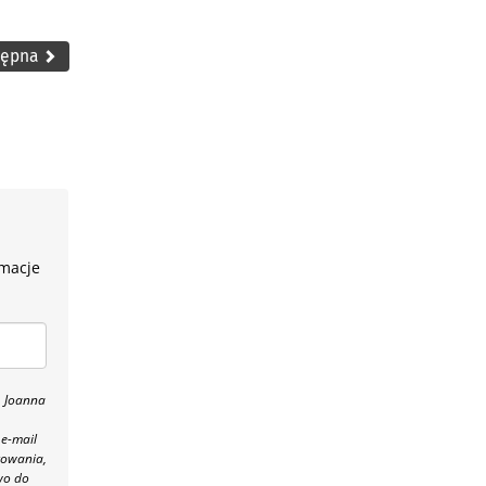
tępna
rmacje
, Joanna
 e-mail
towania,
wo do