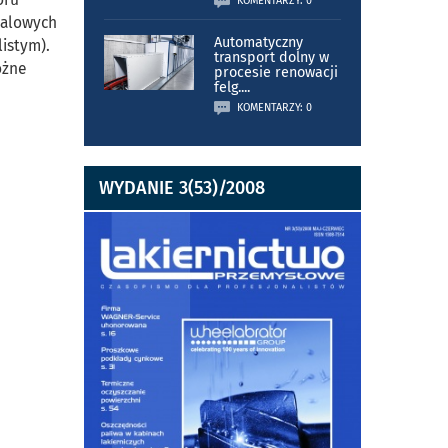
KOMENTARZY: 0
talowych
Automatyczny
istym).
transport dolny w
óżne
procesie renowacji
felg.
...
KOMENTARZY: 0
WYDANIE 3(53)/2008