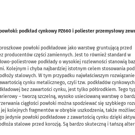
owłoki: podkład cynkowy PZ660 i poliester przemysłowy zew
ę proszkowe powłoki podkładowe jako warstwę gruntującą przed
z producentów części zamiennych. Jest to również standard w
dowo-poliestrowe podkłady o wysokiej rozlewności stanowią ba
mi. Kolejnym i chyba najbardziej istotnym celem stosowania po
podłoży stalowych. W tym przypadku najwłaściwszym rozwiązanie
artością cynku metalicznego, czyli tzw. podkładów cynkowych
kładowej bez zawartości cynku, jest tylko półśrodkiem. Tego ty
barierowy – tworzą szczelną, wysoko usieciowaną warstwę o bard
zerwania ciągłości powłoki można spodziewać się szybkiego roz
jej kolejnych fragmentów w obrębie uszkodzenia, także możliwo
go jedynie powłoki podkładowe z zawartością cynku dzięki akt
dłoża stalowe przed korozją. Są bardzo skuteczną i tańszą alte