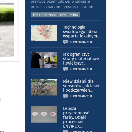
praktyce przemysłowej o sukcesie
procesu znacznie częściej decyduje
...
PRZYGOTOWANIE POWIERZCHNI
Technologia
światowego lidera
wsparta lokalnym
...
KOMENTARZY: 0
Jak ograniczyć
straty materiałowe
i zwiększyć
...
KOMENTARZY: 0
Niewidzialni dla
sensorów. Jak laser
i podczerwień
...
KOMENTARZY: 0
u
Lepsza
przyczepność
farby. Dzięki
procesowi
ENVIROX
...
oru