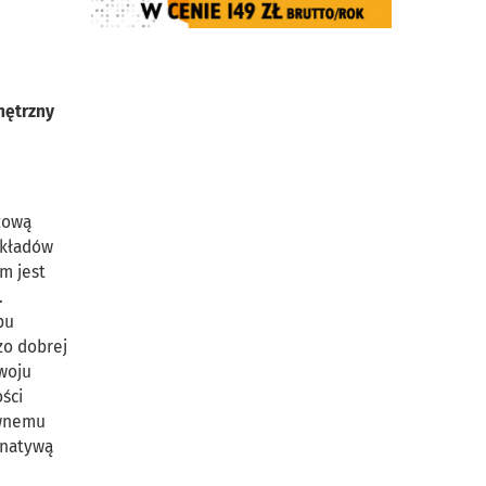
nętrzny
zową
dkładów
m jest
.
pu
zo dobrej
woju
ści
ywnemu
rnatywą