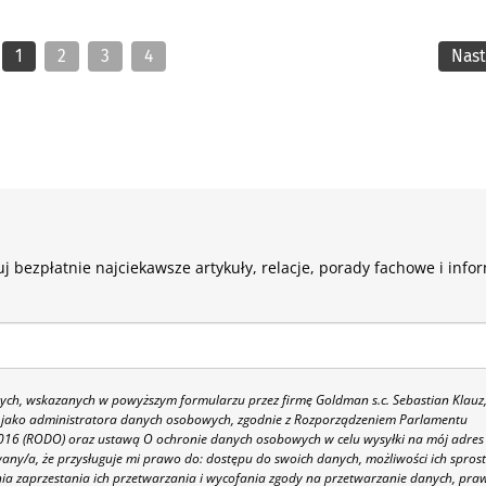
1
2
3
4
Nas
j bezpłatnie najciekawsze artykuły, relacje, porady fachowe i info
h, wskazanych w powyższym formularzu przez firmę Goldman s.c. Sebastian Klauz
 86 jako administratora danych osobowych, zgodnie z Rozporządzeniem Parlamentu
 2016 (RODO) oraz ustawą O ochronie danych osobowych w celu wysyłki na mój adres
y/a, że przysługuje mi prawo do: dostępu do swoich danych, możliwości ich spros
nia zaprzestania ich przetwarzania i wycofania zgody na przetwarzanie danych, pra