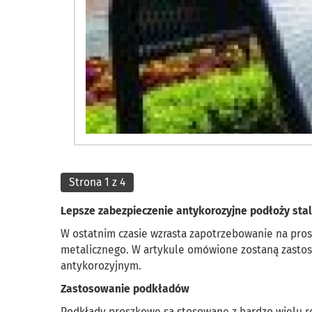
Strona 1 z 4
Lepsze zabezpieczenie antykorozyjne podłoży sta
W ostatnim czasie wzrasta zapotrzebowanie na pro
metalicznego. W artykule omówione zostaną zastos
antykorozyjnym.
Zastosowanie podkładów
Podkłady proszkowe są stosowane z bardzo wielu r