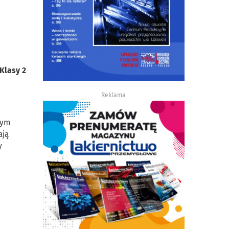
Klasy 2
Reklama
nym
ają
y