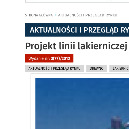
AKTUALNOŚCI I PRZEGLĄD RYNKU
STRONA GŁÓWNA
AKTUALNOŚCI I PRZEGLĄD R
Projekt linii lakiernicz
Wydanie nr:
3(77)/2012
AKTUALNOŚCI I PRZEGLĄD RYNKU
DREWNO
LAKIERNI