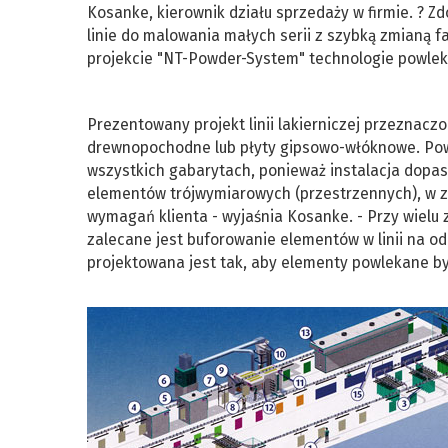
Kosanke, kierownik działu sprzedaży w firmie. ? 
linie do malowania małych serii z szybką zmianą f
projekcie "NT-Powder-System" technologie powle
Prezentowany projekt linii lakierniczej przeznacz
drewnopochodne lub płyty gipsowo-włóknowe. Pow
wszystkich gabarytach, ponieważ instalacja dopa
elementów trójwymiarowych (przestrzennych), w zal
wymagań klienta - wyjaśnia Kosanke. - Przy wielu
zalecane jest buforowanie elementów w linii na o
projektowana jest tak, aby elementy powlekane by