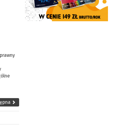
sprawny
y
gólne
tępna