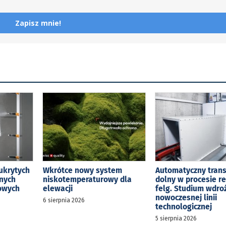
Zapisz mnie!
ukrytych
Wkrótce nowy system
Automatyczny tran
jnych
niskotemperaturowy dla
dolny w procesie r
kowych
elewacji
felg. Studium wdro
nowoczesnej linii
6 sierpnia 2026
technologicznej
5 sierpnia 2026