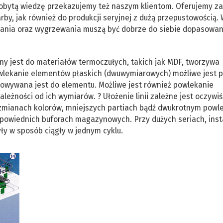
Zdobytą wiedzę przekazujemy też naszym klientom. Oferujemy z
arby, jak również do produkcji seryjnej z dużą przepustowością
kania oraz wygrzewania muszą być dobrze do siebie dopasowan
ony jest do materiałów termoczułych, takich jak MDF, tworzywa
lekanie elementów płaskich (dwuwymiarowych) możliwe jest p
sowywana jest do elementu. Możliwe jest również powlekanie
eżności od ich wymiarów. ? Ułożenie linii zależne jest oczywiś
 zmianach kolorów, mniejszych partiach bądź dwukrotnym powle
dpowiednich buforach magazynowych. Przy dużych seriach, inst
ły w sposób ciągły w jednym cyklu.