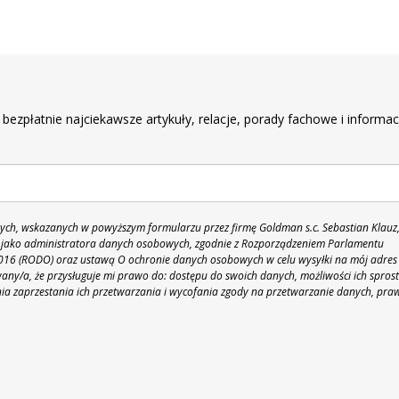
r
 bezpłatnie najciekawsze artykuły, relacje, porady fachowe i informac
h, wskazanych w powyższym formularzu przez firmę Goldman s.c. Sebastian Klauz
 86 jako administratora danych osobowych, zgodnie z Rozporządzeniem Parlamentu
 2016 (RODO) oraz ustawą O ochronie danych osobowych w celu wysyłki na mój adres
y/a, że przysługuje mi prawo do: dostępu do swoich danych, możliwości ich spros
nia zaprzestania ich przetwarzania i wycofania zgody na przetwarzanie danych, pra