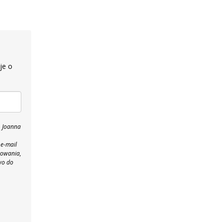
je o
, Joanna
 e-mail
towania,
wo do