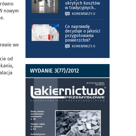
ukrytych kosztów
arówno
w tradycyjnych
...
. W nowym
KOMENTARZY: 0
e.
Co naprawdę
decyduje o jakości
przygotowania
powierzchni?
rawie we
KOMENTARZY: 0
cie od
kaniu,
WYDANIE 3(77)/2012
alacja