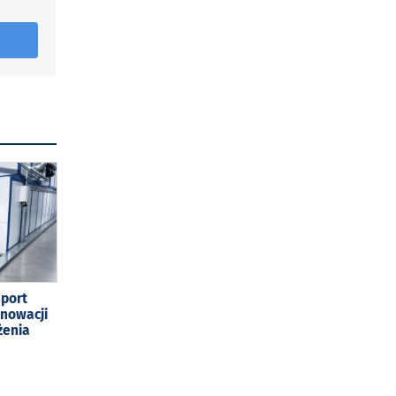
sport
enowacji
żenia