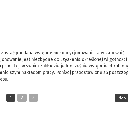
si zostać poddana wstępnemu kondycjonowaniu, aby zapewnić 
jonowanie jest niezbędne do uzyskania określonej wilgotności
u produkcji w swoim zakładzie jednocześnie wstępnie obrobion
 mniejszym nakładem pracy. Poniżej przedstawione są poszcze
cesu.
1
2
3
Nas