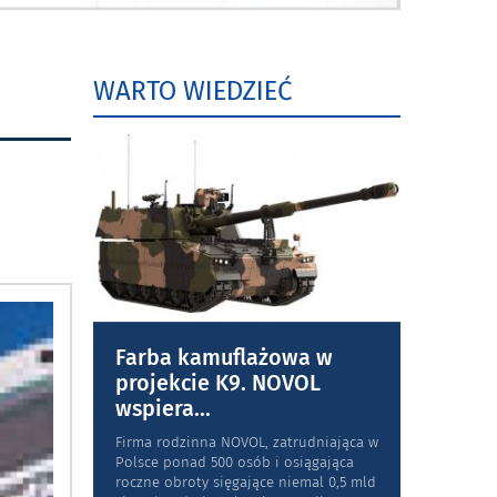
WARTO WIEDZIEĆ
Farba kamuflażowa w
projekcie K9. NOVOL
wspiera
...
Firma rodzinna NOVOL, zatrudniająca w
Polsce ponad 500 osób i osiągająca
roczne obroty sięgające niemal 0,5 mld