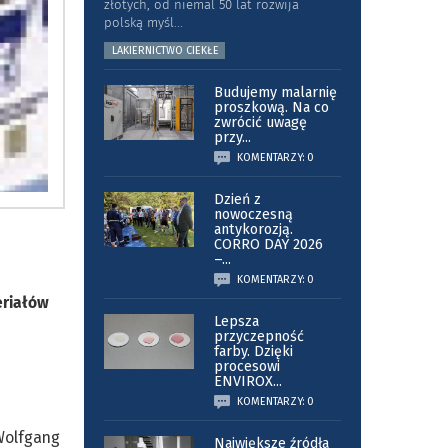
złotych, od niemal 50 lat rozwija
polską myśl
...
LAKIERNICTWO CIEKŁE
Budujemy malarnię
proszkową. Na co
zwrócić uwagę
przy
...
KOMENTARZY: 0
Dzień z
nowoczesną
antykorozją.
CORRO DAY 2026
–
...
KOMENTARZY: 0
eriałów
Lepsza
przyczepność
farby. Dzięki
procesowi
ENVIROX
...
KOMENTARZY: 0
Wolfgang
Największe źródła