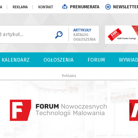
PRENUMERATA
NEWSLETTE
JA
REKLAMA
KONTAKT
ARTYKUŁY
KATALOG
OGŁOSZENIA
KALENDARZ
OGŁOSZENIA
FORUM
WYWIAD
Reklama