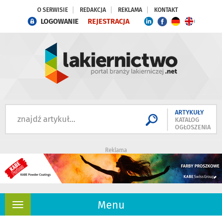
O SERWISIE
REDAKCJA
REKLAMA
KONTAKT
LOGOWANIE
REJESTRACJA
ARTYKUŁY
KATALOG
OGŁOSZENIA
Reklama
Menu
Rozwiń
nawigację