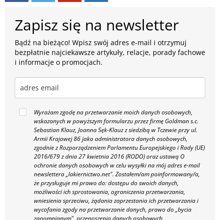
Zapisz się na newsletter
Bądź na bieżąco! Wpisz swój adres e-mail i otrzymuj
bezpłatnie najciekawsze artykuły, relacje, porady fachowe
i informacje o promocjach.
Wyrażam zgodę na przetwarzanie moich danych osobowych,
wskazanych w powyższym formularzu przez firmę Goldman s.c.
Sebastian Klauz, Joanna Sęk-Klauz z siedzibą w Tczewie przy ul.
Armii Krajowej 86 jako administratora danych osobowych,
zgodnie z Rozporządzeniem Parlamentu Europejskiego i Rady (UE)
2016/679 z dnia 27 kwietnia 2016 (RODO) oraz ustawą O
ochronie danych osobowych w celu wysyłki na mój adres e-mail
newslettera „lakiernictwo.net".
Zostałem/am poinformowany/a,
że przysługuje mi prawo do: dostępu do swoich danych,
możliwości ich sprostowania, ograniczenia przetwarzania,
wniesienia sprzeciwu, żądania zaprzestania ich przetwarzania i
wycofania zgody na przetwarzanie danych, prawo do „bycia
zapomnianym", przenoszenia danych osobowych.