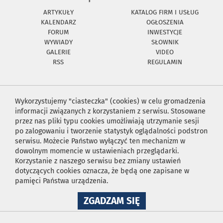
ARTYKUŁY
KATALOG FIRM I USŁUG
KALENDARZ
OGŁOSZENIA
FORUM
INWESTYCJE
WYWIADY
SŁOWNIK
GALERIE
VIDEO
RSS
REGULAMIN
Wykorzystujemy "ciasteczka" (cookies) w celu gromadzenia
informacji związanych z korzystaniem z serwisu. Stosowane
przez nas pliki typu cookies umożliwiają utrzymanie sesji
po zalogowaniu i tworzenie statystyk oglądalności podstron
serwisu. Możecie Państwo wyłączyć ten mechanizm w
dowolnym momencie w ustawieniach przeglądarki.
Korzystanie z naszego serwisu bez zmiany ustawień
dotyczących cookies oznacza, że będą one zapisane w
pamięci Państwa urządzenia.
NA
ZGADZAM SIĘ
WYKORZYSTANIE
PLIKÓW