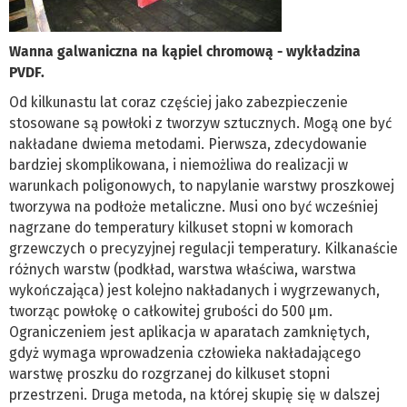
Wanna galwaniczna na kąpiel chromową - wykładzina
PVDF.
Od kilkunastu lat coraz częściej jako zabezpieczenie
stosowane są powłoki z tworzyw sztucznych. Mogą one być
nakładane dwiema metodami. Pierwsza, zdecydowanie
bardziej skomplikowana, i niemożliwa do realizacji w
warunkach poligonowych, to napylanie warstwy proszkowej
tworzywa na podłoże metaliczne. Musi ono być wcześniej
nagrzane do temperatury kilkuset stopni w komorach
grzewczych o precyzyjnej regulacji temperatury. Kilkanaście
różnych warstw (podkład, warstwa właściwa, warstwa
wykończająca) jest kolejno nakładanych i wygrzewanych,
tworząc powłokę o całkowitej grubości do 500 µm.
Ograniczeniem jest aplikacja w aparatach zamkniętych,
gdyż wymaga wprowadzenia człowieka nakładającego
warstwę proszku do rozgrzanej do kilkuset stopni
przestrzeni. Druga metoda, na której skupię się w dalszej