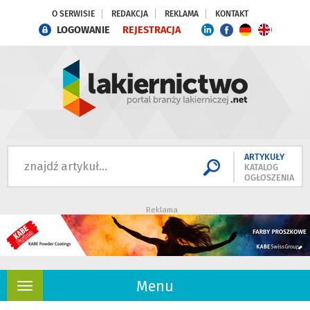
O SERWISIE
REDAKCJA
REKLAMA
KONTAKT
LOGOWANIE
REJESTRACJA
ARTYKUŁY
KATALOG
OGŁOSZENIA
Reklama
Menu
Rozwiń
nawigację