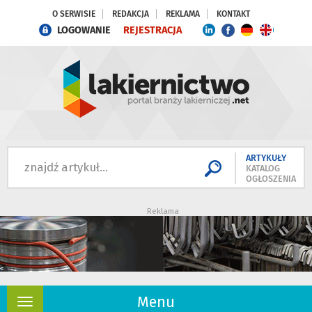
O SERWISIE
REDAKCJA
REKLAMA
KONTAKT
LOGOWANIE
REJESTRACJA
ARTYKUŁY
KATALOG
OGŁOSZENIA
Reklama
Menu
Rozwiń