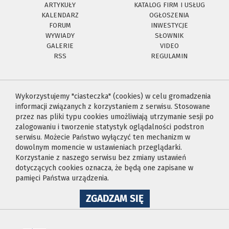
ARTYKUŁY
KATALOG FIRM I USŁUG
KALENDARZ
OGŁOSZENIA
FORUM
INWESTYCJE
WYWIADY
SŁOWNIK
GALERIE
VIDEO
RSS
REGULAMIN
Wykorzystujemy "ciasteczka" (cookies) w celu gromadzenia
informacji związanych z korzystaniem z serwisu. Stosowane
przez nas pliki typu cookies umożliwiają utrzymanie sesji po
zalogowaniu i tworzenie statystyk oglądalności podstron
serwisu. Możecie Państwo wyłączyć ten mechanizm w
dowolnym momencie w ustawieniach przeglądarki.
Korzystanie z naszego serwisu bez zmiany ustawień
dotyczących cookies oznacza, że będą one zapisane w
pamięci Państwa urządzenia.
NA
ZGADZAM SIĘ
WYKORZYSTANIE
PLIKÓW
COOKIES