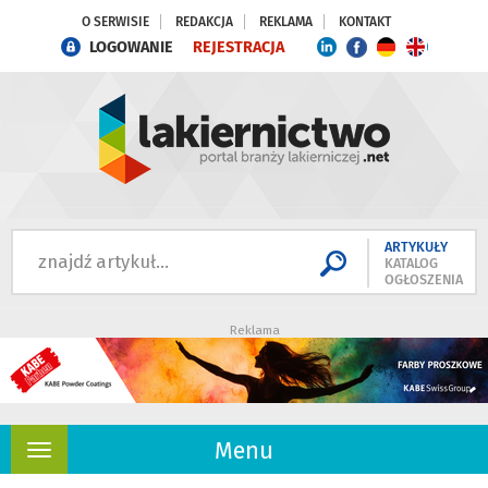
O SERWISIE
REDAKCJA
REKLAMA
KONTAKT
LOGOWANIE
REJESTRACJA
ARTYKUŁY
KATALOG
OGŁOSZENIA
Reklama
Menu
Rozwiń
nawigację