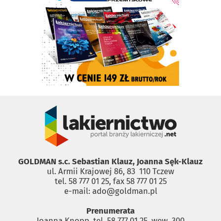
GOLDMAN s.c. Sebastian Klauz, Joanna Sęk-Klauz
ul. Armii Krajowej 86, 83 ­ 110 Tczew
tel. 58 777 01 25, fax 58 777 01 25
e-mail: ado@goldman.pl
Prenumerata
Joanna Knopp, tel. 58 777 01 25, wew. 300