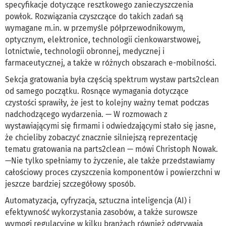
specyfikacje dotyczące resztkowego zanieczyszczenia
powłok. Rozwiązania czyszczące do takich zadań są
wymagane m.in. w przemyśle półprzewodnikowym,
optycznym, elektronice, technologii cienkowarstwowej,
lotnictwie, technologii obronnej, medycznej i
farmaceutycznej, a także w różnych obszarach e-mobilności.
Sekcja gratowania była częścią spektrum wystaw parts2clean
od samego początku. Rosnące wymagania dotyczące
czystości sprawiły, że jest to kolejny ważny temat podczas
nadchodzącego wydarzenia. — W rozmowach z
wystawiającymi się firmami i odwiedzającymi stało się jasne,
że chcieliby zobaczyć znacznie silniejszą reprezentację
tematu gratowania na parts2clean — mówi Christoph Nowak.
—Nie tylko spełniamy to życzenie, ale także przedstawiamy
całościowy proces czyszczenia komponentów i powierzchni w
jeszcze bardziej szczegółowy sposób.
Automatyzacja, cyfryzacja, sztuczna inteligencja (AI) i
efektywność wykorzystania zasobów, a także surowsze
wymogi regulacyjne w kilku branżach również odgrywają