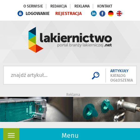
O SERWISIE
REDAKCJA
REKLAMA
KONTAKT
LOGOWANIE
REJESTRACJA
ARTYKUŁY
KATALOG
OGŁOSZENIA
Reklama
Menu
Rozwiń