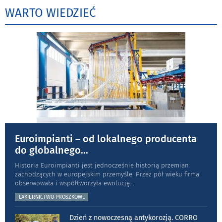
WARTO WIEDZIEĆ
Euroimpianti – od lokalnego producenta
do globalnego
...
Historia Euroimpianti jest jednocześnie historią przemian
zachodzących w europejskim przemyśle. Przez pół wieku firma
obserwowała i współtworzyła ewolucję
...
LAKIERNICTWO PROSZKOWE
Dzień z nowoczesną antykorozją. CORRO