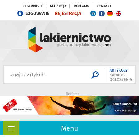
O SERWISIE
REDAKCJA
REKLAMA
KONTAKT
LOGOWANIE
REJESTRACJA
ARTYKUŁY
KATALOG
OGŁOSZENIA
Reklama
Menu
Rozwiń
nawigację