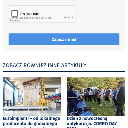
Zapisz mnie!
ZOBACZ RÓWNIEŻ INNE ARTYKUŁY
Euroimpianti – od lokalnego
Dzień z nowoczesną
producenta do globalnego
antykorozją. CORRO DAY