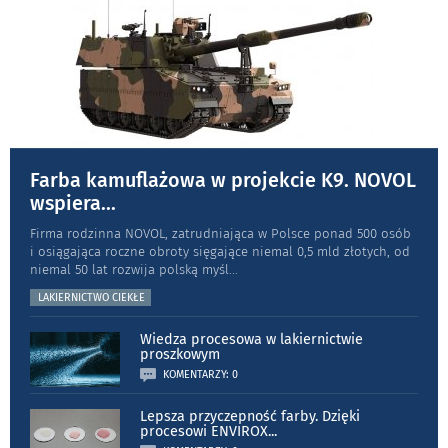
Farba kamuflażowa w projekcie K9. NOVOL
wspiera
...
Firma rodzinna NOVOL, zatrudniająca w Polsce ponad 500 osób
i osiągająca roczne obroty sięgające niemal 0,5 mld złotych, od
niemal 50 lat rozwija polską myśl
...
LAKIERNICTWO CIEKŁE
Wiedza procesowa w lakiernictwie
proszkowym
KOMENTARZY: 0
Lepsza przyczepność farby. Dzięki
procesowi ENVIROX
...