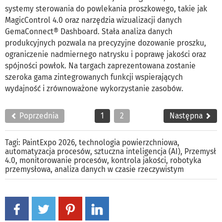
systemy sterowania do powlekania proszkowego, takie jak
MagicControl 4.0 oraz narzędzia wizualizacji danych
GemaConnect® Dashboard. Stała analiza danych
produkcyjnych pozwala na precyzyjne dozowanie proszku,
ograniczenie nadmiernego natrysku i poprawę jakości oraz
spójności powłok. Na targach zaprezentowana zostanie
szeroka gama zintegrowanych funkcji wspierających
wydajność i zrównoważone wykorzystanie zasobów.
Poprzednia
1
2
Następna
Tagi:
PaintExpo 2026
,
technologia powierzchniowa
,
automatyzacja procesów
,
sztuczna inteligencja (AI)
,
Przemysł
4.0
,
monitorowanie procesów
,
kontrola jakości
,
robotyka
przemysłowa
,
analiza danych w czasie rzeczywistym