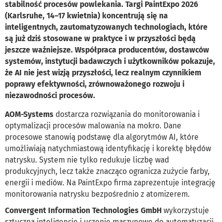
stabilność procesów powlekania. Targi PaintExpo 2026
(Karlsruhe, 14–17 kwietnia) koncentrują się na
inteligentnych, zautomatyzowanych technologiach, które
są już dziś stosowane w praktyce i w przyszłości będą
jeszcze ważniejsze. Współpraca producentów, dostawców
systemów, instytucji badawczych i użytkowników pokazuje,
że AI nie jest wizją przyszłości, lecz realnym czynnikiem
poprawy efektywności, zrównoważonego rozwoju i
niezawodności procesów.
AOM-Systems
dostarcza rozwiązania do monitorowania i
optymalizacji procesów malowania na mokro. Dane
procesowe stanowią podstawę dla algorytmów AI, które
umożliwiają natychmiastową identyfikację i korektę błędów
natrysku. System nie tylko redukuje liczbę wad
produkcyjnych, lecz także znacząco ogranicza zużycie farby,
energii i mediów. Na PaintExpo firma zaprezentuje integrację
monitorowania natrysku bezpośrednio z atomizerem.
Convergent Information Technologies GmbH
wykorzystuje
sztuczną inteligencję i uczenie maszynowe do automatyzacji