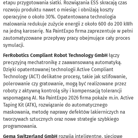
etapu przygotowania siatki. Rozwiązania ESS skracają czas
rozwoju produktu nawet o miesiąc i obniżają koszty
operacyjne o około 30%. Opatentowana technologia
malowania redukuje zużycie energii z około 600 do 200 kWh
na jedną karoserię. Na PaintExpo firma zaprezentuje w pełni
zautomatyzowane przepływy pracy obejmujące cały proces
symulacji.
FerRobotics Compliant Robot Technology GmbH
łączy
precyzyjną mechatronikę z zaawansowaną automatyką.
Dzięki opatentowanej technologii Active Compliant
Technology (ACT) delikatne procesy, takie jak szlifowanie,
polerowanie czy gratowanie, mogą być realizowane przez
roboty z aktywną kontrolą siły i kompensacją tolerancji
wspomaganą AI. Na PaintExpo 2026 firma pokaże m.in. Active
Taping Kit (ATK), rozwiązanie do automatycznego
maskowania, metodę naprawy defektów lakierniczych na
tworzywach sztucznych oraz nowe strategie szybkiego
programowania.
Gema Switzerland GmbH
rozwija inteligentne, sieciowe