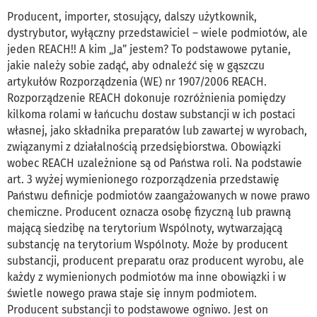
Producent, importer, stosujący, dalszy użytkownik,
dystrybutor, wyłączny przedstawiciel – wiele podmiotów, ale
jeden REACH!! A kim „Ja” jestem? To podstawowe pytanie,
jakie należy sobie zadąć, aby odnaleźć się w gąszczu
artykułów Rozporządzenia (WE) nr 1907/2006 REACH.
Rozporządzenie REACH dokonuje rozróżnienia pomiędzy
kilkoma rolami w łańcuchu dostaw substancji w ich postaci
własnej, jako składnika preparatów lub zawartej w wyrobach,
związanymi z działalnością przedsiębiorstwa. Obowiązki
wobec REACH uzależnione są od Państwa roli. Na podstawie
art. 3 wyżej wymienionego rozporządzenia przedstawię
Państwu definicje podmiotów zaangażowanych w nowe prawo
chemiczne. Producent oznacza osobę fizyczną lub prawną
mającą siedzibę na terytorium Wspólnoty, wytwarzającą
substancję na terytorium Wspólnoty. Może by producent
substancji, producent preparatu oraz producent wyrobu, ale
każdy z wymienionych podmiotów ma inne obowiązki i w
świetle nowego prawa staje się innym podmiotem.
Producent substancji to podstawowe ogniwo. Jest on