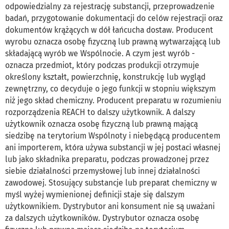
odpowiedzialny za rejestrację substancji, przeprowadzenie
badań, przygotowanie dokumentacji do celów rejestracji oraz
dokumentów krążących w dół łańcucha dostaw. Producent
wyrobu oznacza osobę fizyczną lub prawną wytwarzającą lub
składającą wyrób we Wspólnocie. A czym jest wyrób -
oznacza przedmiot, który podczas produkcji otrzymuje
określony kształt, powierzchnię, konstrukcję lub wygląd
zewnętrzny, co decyduje o jego funkcji w stopniu większym
niż jego skład chemiczny. Producent preparatu w rozumieniu
rozporządzenia REACH to dalszy użytkownik. A dalszy
użytkownik oznacza osobę fizyczną lub prawną mającą
siedzibę na terytorium Wspólnoty i niebędącą producentem
ani importerem, która używa substancji w jej postaci własnej
lub jako składnika preparatu, podczas prowadzonej przez
siebie działalności przemysłowej lub innej działalności
zawodowej. Stosujący substancje lub preparat chemiczny w
myśl wyżej wymienionej definicji staje się dalszym
użytkownikiem. Dystrybutor ani konsument nie są uważani
za dalszych użytkowników. Dystrybutor oznacza osobę