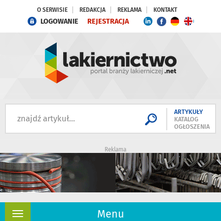
O SERWISIE
REDAKCJA
REKLAMA
KONTAKT
LOGOWANIE
REJESTRACJA
ARTYKUŁY
KATALOG
OGŁOSZENIA
Reklama
Menu
Rozwiń