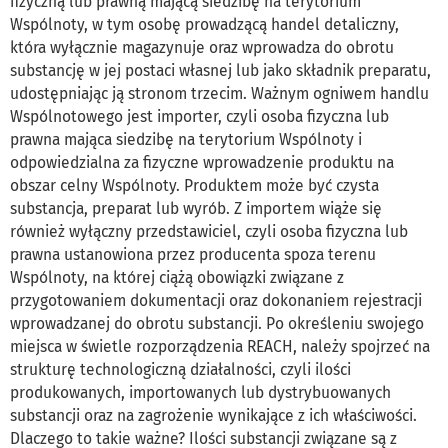
fizyczną lub prawną mającą siedzibę na terytorium
Wspólnoty, w tym osobę prowadzącą handel detaliczny,
która wyłącznie magazynuje oraz wprowadza do obrotu
substancję w jej postaci własnej lub jako składnik preparatu,
udostępniając ją stronom trzecim. Ważnym ogniwem handlu
Wspólnotowego jest importer, czyli osoba fizyczna lub
prawna mająca siedzibę na terytorium Wspólnoty i
odpowiedzialna za fizyczne wprowadzenie produktu na
obszar celny Wspólnoty. Produktem może być czysta
substancja, preparat lub wyrób. Z importem wiąże się
również wyłączny przedstawiciel, czyli osoba fizyczna lub
prawna ustanowiona przez producenta spoza terenu
Wspólnoty, na której ciążą obowiązki związane z
przygotowaniem dokumentacji oraz dokonaniem rejestracji
wprowadzanej do obrotu substancji. Po określeniu swojego
miejsca w świetle rozporządzenia REACH, należy spojrzeć na
strukturę technologiczną działalności, czyli ilości
produkowanych, importowanych lub dystrybuowanych
substancji oraz na zagrożenie wynikające z ich właściwości.
Dlaczego to takie ważne? Ilości substancji związane są z