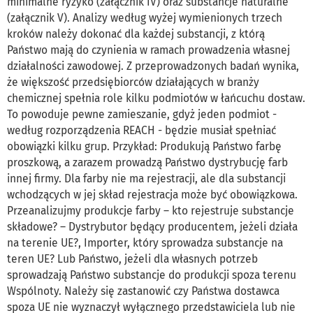
minimalne ryzyko (załącznik IV) oraz substancje naturalne
(załącznik V). Analizy według wyżej wymienionych trzech
kroków należy dokonać dla każdej substancji, z którą
Państwo mają do czynienia w ramach prowadzenia własnej
działalności zawodowej. Z przeprowadzonych badań wynika,
że większość przedsiębiorców działających w branży
chemicznej spełnia role kilku podmiotów w łańcuchu dostaw.
To powoduje pewne zamieszanie, gdyż jeden podmiot -
według rozporządzenia REACH - będzie musiał spełniać
obowiązki kilku grup. Przykład: Produkują Państwo farbę
proszkową, a zarazem prowadzą Państwo dystrybucję farb
innej firmy. Dla farby nie ma rejestracji, ale dla substancji
wchodzących w jej skład rejestracja może być obowiązkowa.
Przeanalizujmy produkcje farby – kto rejestruje substancje
składowe? – Dystrybutor będący producentem, jeżeli działa
na terenie UE?, Importer, który sprowadza substancje na
teren UE? Lub Państwo, jeżeli dla własnych potrzeb
sprowadzają Państwo substancje do produkcji spoza terenu
Wspólnoty. Należy się zastanowić czy Państwa dostawca
spoza UE nie wyznaczył wyłącznego przedstawiciela lub nie