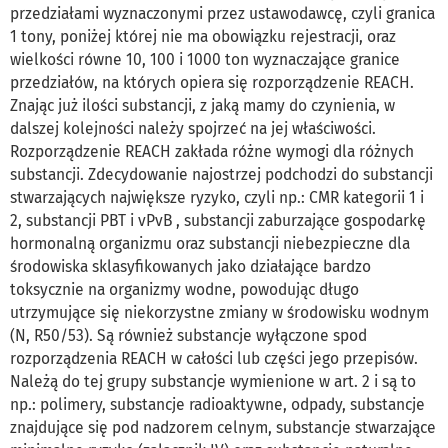
przedziałami wyznaczonymi przez ustawodawcę, czyli granica
1 tony, poniżej której nie ma obowiązku rejestracji, oraz
wielkości równe 10, 100 i 1000 ton wyznaczające granice
przedziałów, na których opiera się rozporządzenie REACH.
Znając już ilości substancji, z jaką mamy do czynienia, w
dalszej kolejności należy spojrzeć na jej właściwości.
Rozporządzenie REACH zakłada różne wymogi dla różnych
substancji. Zdecydowanie najostrzej podchodzi do substancji
stwarzających największe ryzyko, czyli np.: CMR kategorii 1 i
2, substancji PBT i vPvB , substancji zaburzające gospodarkę
hormonalną organizmu oraz substancji niebezpieczne dla
środowiska sklasyfikowanych jako działające bardzo
toksycznie na organizmy wodne, powodując długo
utrzymujące się niekorzystne zmiany w środowisku wodnym
(N, R50/53). Są również substancje wyłączone spod
rozporządzenia REACH w całości lub części jego przepisów.
Należą do tej grupy substancje wymienione w art. 2 i są to
np.: polimery, substancje radioaktywne, odpady, substancje
znajdujące się pod nadzorem celnym, substancje stwarzające