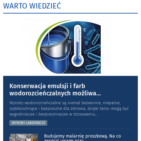
WARTO WIEDZIEĆ
Konserwacja emulsji i farb
wodorozcieńczalnych możliwa
...
Wyroby wodorozcieńczalne są niemal bezwonne, niepalne,
szybkoschnące i bezpieczne dla zdrowia, dzięki temu mogą być
wygodniejsze i bezpieczniejsze w stosowaniu,
...
WYROBY LAKIERNICZE
Budujemy malarnię proszkową. Na co
zwrócić uwagę przy
...