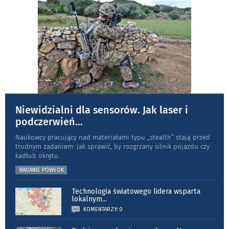
Niewidzialni dla sensorów. Jak laser i
podczerwień
...
Naukowcy pracujący nad materiałami typu „stea­lth” stają przed
trudnym zadaniem: jak sprawić, by rozgrzany silnik pojazdu czy
kadłub okrętu
...
BADANIE POWŁOK
Technologia światowego lidera wsparta
lokalnym
...
KOMENTARZY: 0