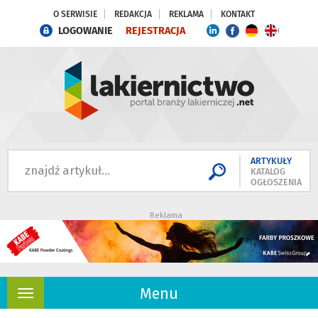
O SERWISIE
REDAKCJA
REKLAMA
KONTAKT
LOGOWANIE
REJESTRACJA
ARTYKUŁY
KATALOG
OGŁOSZENIA
Reklama
Menu
Rozwiń
nawigację