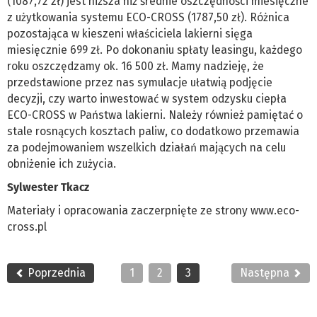
(1087,72 zł) jest niższa niż średnie oszczędności miesięczne
z użytkowania systemu ECO-CROSS (1787,50 zł). Różnica
pozostająca w kieszeni właściciela lakierni sięga
miesięcznie 699 zł. Po dokonaniu spłaty leasingu, każdego
roku oszczędzamy ok. 16 500 zł. Mamy nadzieję, że
przedstawione przez nas symulacje ułatwią podjęcie
decyzji, czy warto inwestować w system odzysku ciepła
ECO-CROSS w Państwa lakierni. Należy również pamiętać o
stale rosnących kosztach paliw, co dodatkowo przemawia
za podejmowaniem wszelkich działań mających na celu
obniżenie ich zużycia.
Sylwester Tkacz
Materiały i opracowania zaczerpnięte ze strony www.eco-
cross.pl
Poprzednia
1
2
3
Następna