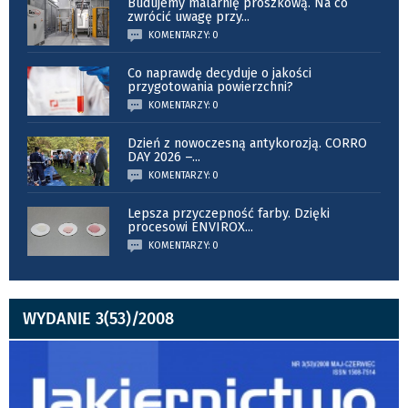
Budujemy malarnię proszkową. Na co
zwrócić uwagę przy
...
KOMENTARZY: 0
Co naprawdę decyduje o jakości
przygotowania powierzchni?
KOMENTARZY: 0
Dzień z nowoczesną antykorozją. CORRO
DAY 2026 –
...
KOMENTARZY: 0
Lepsza przyczepność farby. Dzięki
procesowi ENVIROX
...
KOMENTARZY: 0
WYDANIE 3(53)/2008