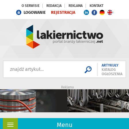
O SERWISIE
REDAKCJA
REKLAMA
KONTAKT
LOGOWANIE
REJESTRACJA
ARTYKUŁY
KATALOG
OGŁOSZENIA
Reklama
Menu
Rozwiń