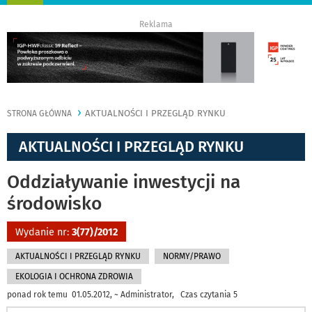
nawigację
Reklama
AKTUALNOŚCI I PRZEGLĄD RYNKU
STRONA GŁÓWNA
AKTUALNOŚCI I PRZEGLĄD RYNKU
Oddziaływanie inwestycji na
środowisko
Wydanie nr:
3(77)/2012
AKTUALNOŚCI I PRZEGLĄD RYNKU
NORMY/PRAWO
EKOLOGIA I OCHRONA ZDROWIA
ponad rok temu 01.05.2012, ~ Administrator, Czas czytania 5