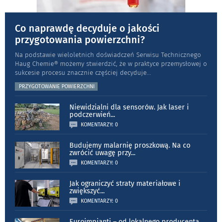
Co naprawdę decyduje o jakości
przygotowania powierzchni?
Na podstawie wieloletnich doświadczeń Serwisu Technicznego
Haug Chemie® możemy stwierdzić, że w praktyce przemysłowej o
sukcesie procesu znacznie częściej decyduje
...
PRZYGOTOWANIE POWIERZCHNI
Niewidzialni dla sensorów. Jak laser i
podczerwień
...
KOMENTARZY: 0
Budujemy malarnię proszkową. Na co
zwrócić uwagę przy
...
KOMENTARZY: 0
Jak ograniczyć straty materiałowe i
zwiększyć
...
KOMENTARZY: 0
Euroimpianti – od lokalnego producenta