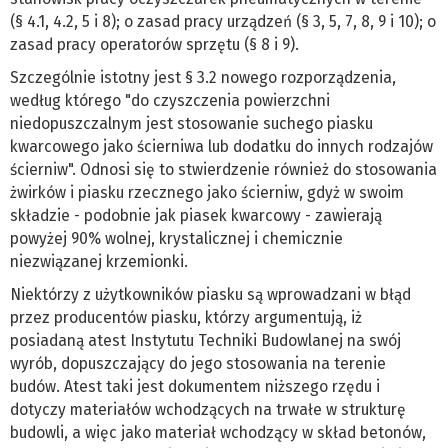
(§ 4.1, 4.2, 5 i 8); o zasad pracy urządzeń (§ 3, 5, 7, 8, 9 i 10); o
zasad pracy operatorów sprzętu (§ 8 i 9).
Szczególnie istotny jest § 3.2 nowego rozporządzenia,
według którego "do czyszczenia powierzchni
niedopuszczalnym jest stosowanie suchego piasku
kwarcowego jako ścierniwa lub dodatku do innych rodzajów
ścierniw". Odnosi się to stwierdzenie również do stosowania
żwirków i piasku rzecznego jako ścierniw, gdyż w swoim
składzie - podobnie jak piasek kwarcowy - zawierają
powyżej 90% wolnej, krystalicznej i chemicznie
niezwiązanej krzemionki.
Niektórzy z użytkowników piasku są wprowadzani w błąd
przez producentów piasku, którzy argumentują, iż
posiadaną atest Instytutu Techniki Budowlanej na swój
wyrób, dopuszczający do jego stosowania na terenie
budów. Atest taki jest dokumentem niższego rzędu i
dotyczy materiałów wchodzących na trwałe w strukturę
budowli, a więc jako materiał wchodzący w skład betonów,