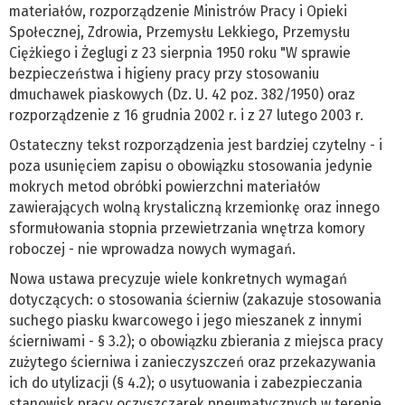
materiałów, rozporządzenie Ministrów Pracy i Opieki
Społecznej, Zdrowia, Przemysłu Lekkiego, Przemysłu
Ciężkiego i Żeglugi z 23 sierpnia 1950 roku "W sprawie
bezpieczeństwa i higieny pracy przy stosowaniu
dmuchawek piaskowych (Dz. U. 42 poz. 382/1950) oraz
rozporządzenie z 16 grudnia 2002 r. i z 27 lutego 2003 r.
Ostateczny tekst rozporządzenia jest bardziej czytelny - i
poza usunięciem zapisu o obowiązku stosowania jedynie
mokrych metod obróbki powierzchni materiałów
zawierających wolną krystaliczną krzemionkę oraz innego
sformułowania stopnia przewietrzania wnętrza komory
roboczej - nie wprowadza nowych wymagań.
Nowa ustawa precyzuje wiele konkretnych wymagań
dotyczących: o stosowania ścierniw (zakazuje stosowania
suchego piasku kwarcowego i jego mieszanek z innymi
ścierniwami - § 3.2); o obowiązku zbierania z miejsca pracy
zużytego ścierniwa i zanieczyszczeń oraz przekazywania
ich do utylizacji (§ 4.2); o usytuowania i zabezpieczania
stanowisk pracy oczyszczarek pneumatycznych w terenie