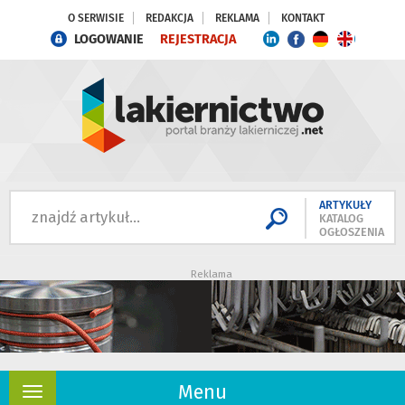
O SERWISIE
REDAKCJA
REKLAMA
KONTAKT
LOGOWANIE
REJESTRACJA
ARTYKUŁY
KATALOG
OGŁOSZENIA
Reklama
Menu
Rozwiń