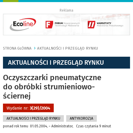
nawigację
Reklama
AKTUALNOŚCI I PRZEGLĄD RYNKU
STRONA GŁÓWNA
AKTUALNOŚCI I PRZEGLĄD RYNKU
Oczyszczarki pneumatyczne
do obróbki strumieniowo-
ściernej
Wydanie nr:
3(29)/2004
AKTUALNOŚCI I PRZEGLĄD RYNKU
ANTYKOROZJA
ponad rok temu 01.05.2004, ~ Administrator, Czas czytania 9 minut