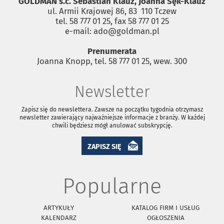
GOLDMAN s.c. Sebastian Klauz, Joanna Sęk-Klauz
ul. Armii Krajowej 86, 83 ­ 110 Tczew
tel. 58 777 01 25, fax 58 777 01 25
e-mail: ado@goldman.pl
Prenumerata
Joanna Knopp, tel. 58 777 01 25, wew. 300
Newsletter
Zapisz się do newslettera. Zawsze na początku tygodnia otrzymasz
newsletter zawierający najważniejsze informacje z branży. W każdej
chwili będziesz mógł anulować subskrypcję.
ZAPISZ SIĘ
Popularne
ARTYKUŁY
KATALOG FIRM I USŁUG
KALENDARZ
OGŁOSZENIA