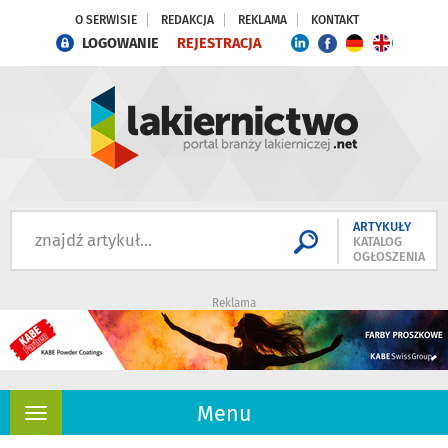
O SERWISIE
REDAKCJA
REKLAMA
KONTAKT
LOGOWANIE
REJESTRACJA
ARTYKUŁY
KATALOG
OGŁOSZENIA
Reklama
Menu
Rozwiń
nawigację