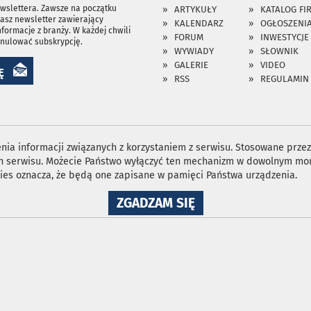
ewslettera. Zawsze na początku
ARTYKUŁY
KATALOG FI
asz newsletter zawierający
KALENDARZ
OGŁOSZENI
nformacje z branży. W każdej chwili
FORUM
INWESTYCJE
anulować subskrypcję.
WYWIADY
SŁOWNIK
GALERIE
VIDEO
Ę
RSS
REGULAMIN
ia informacji związanych z korzystaniem z serwisu. Stosowane przez 
ron serwisu. Możecie Państwo wyłączyć ten mechanizm w dowolnym mom
ies oznacza, że będą one zapisane w pamięci Państwa urządzenia.
NA
ZGADZAM SIĘ
WYKORZYSTANIE
PLIKÓW
COOKIES