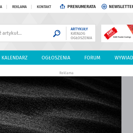
PRENUMERATA
NEWSLETTE
JA
REKLAMA
KONTAKT
ARTYKUŁY
KATALOG
OGŁOSZENIA
KALENDARZ
OGŁOSZENIA
FORUM
WYWIAD
Reklama