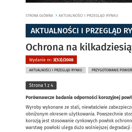
AKTUALNOŚCI I PRZEGLĄD RYNKU
STRONA GŁÓWNA
AKTUALNOŚCI I PRZEGLĄD R
Ochrona na kilkadziesią
Wydanie nr:
3(53)/2008
AKTUALNOŚCI I PRZEGLĄD RYNKU
PRZYGOTOWANIE POWIER
Strona 1 z 4
Porównawcze badania odporności korozyjnej pow
Wyroby wykonane ze stali, niewłaściwie zabezpieczo
obniżonym okresem użytkowania. Powszechnie st
korozją jest stosowanie cynkowych powłok ochronn
warstwę powłoki ulega dużo wolniejszej degradacji 