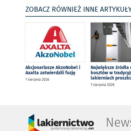
ZOBACZ RÓWNIEŻ INNE ARTYKUŁ
Akcjonariusze AkzoNobel i
Największe źródła 
Axalta zatwierdzili fuzję
kosztów w tradycy
lakierniach prosz
7 sierpnia 2026
7 sierpnia 2026
News