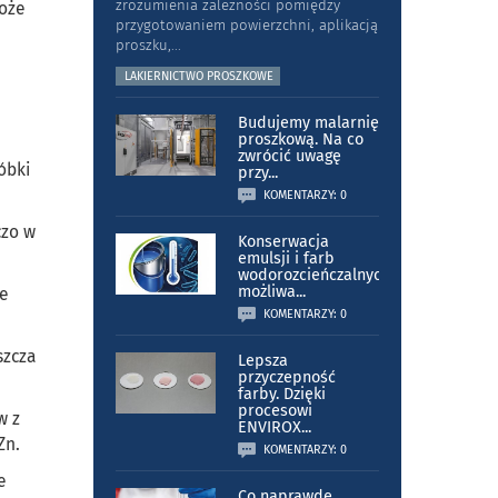
zrozumienia zależności pomiędzy
łoże
przygotowaniem powierzchni, aplikacją
proszku,
...
LAKIERNICTWO PROSZKOWE
Budujemy malarnię
proszkową. Na co
zwrócić uwagę
óbki
przy
...
KOMENTARZY: 0
czo w
Konserwacja
emulsji i farb
wodorozcieńczalnych
możliwa
...
ie
KOMENTARZY: 0
szcza
Lepsza
przyczepność
farby. Dzięki
procesowi
w z
ENVIROX
...
Zn.
KOMENTARZY: 0
e
Co naprawdę