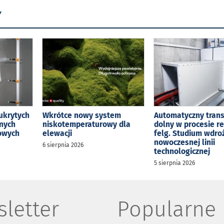
Y
ukrytych
Wkrótce nowy system
Automatyczny tran
jnych
niskotemperaturowy dla
dolny w procesie r
kowych
elewacji
felg. Studium wdro
nowoczesnej linii
6 sierpnia 2026
technologicznej
5 sierpnia 2026
letter
Popularne