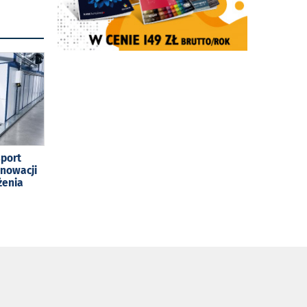
sport
enowacji
żenia