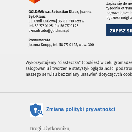
Zapisz się do n
tygodnia otrzym
GOLDMAN s.c. Sebastian Klauz, Joanna
najważniejsze i
Sęk-Klauz
będziesz mógł 
ul. Armii Krajowej 86, 83 ­ 110 Tczew
tel. 58 777 01 25, fax 58 777 01 25
ZAPISZ SI
e-mail: ado@goldman.pl
Prenumerata
Joanna Knopp, tel. 58 777 01 25, wew. 300
Wykorzystujemy "ciasteczka" (cookies) w celu gromadzen
zalogowaniu i tworzenie statystyk oglądalności podst
naszego serwisu bez zmiany ustawień dotyczących cook
Zmiana polityki prywatności
Drogi Użytkowniku,