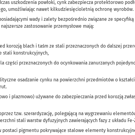
czas uszkodzenia powłoki, cynk zabezpiecza protektorowo pod
ego, umożliwiając nawet kilkudziesięcioletnią ochronę wyrobów.
osiadającymi wady i zalety bezpośrednio związane ze specyfiką
 i najszersze zastosowanie przemysłowe mają:
ed korozją blach i taśm ze stali przeznaczonych do dalszej przer
e stali konstrukcyjnych,
la części przeznaczonych do ocynkowania zanurzanych pojedyn
olityczne osadzanie cynku na powierzchni przedmiotów o kształc
rut.
kowo i plazmowo) używane do zabezpieczania przed korozją zwła
poprzez tzw. szerardyzację, polegającą na wygrzewaniu elementó
zchni stali warstw dyfuzyjnych zawierających fazy z układu Fe-
 w postaci pigmentu pokrywające stalowe elementy konstrukcyjn