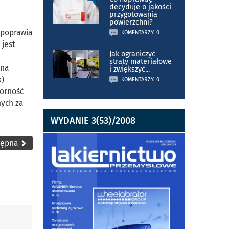
decyduje o jakości
przygotowania
powierzchni?
 poprawia
KOMENTARZY: 0
 jest
Jak ograniczyć
straty materiałowe
żna
i zwiększyć
...
x)
KOMENTARZY: 0
porność
nych za
WYDANIE 3(53)/2008
tępna