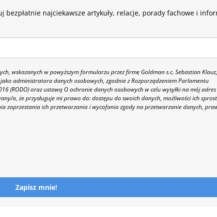
j bezpłatnie najciekawsze artykuły, relacje, porady fachowe i info
h, wskazanych w powyższym formularzu przez firmę Goldman s.c. Sebastian Klauz
 86 jako administratora danych osobowych, zgodnie z Rozporządzeniem Parlamentu
 2016 (RODO) oraz ustawą O ochronie danych osobowych w celu wysyłki na mój adres
y/a, że przysługuje mi prawo do: dostępu do swoich danych, możliwości ich spros
nia zaprzestania ich przetwarzania i wycofania zgody na przetwarzanie danych, pra
Zapisz mnie!