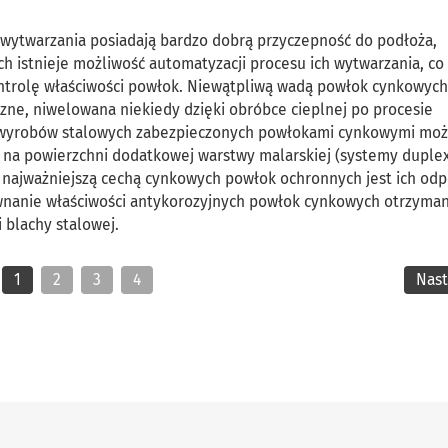
wytwarzania posiadają bardzo dobrą przyczepność do podłoża,
h istnieje możliwość automatyzacji procesu ich wytwarzania, co
ntrolę właściwości powłok. Niewątpliwą wadą powłok cynkowych
zne, niwelowana niekiedy dzięki obróbce cieplnej po procesie
ji wyrobów stalowych zabezpieczonych powłokami cynkowymi mo
 na powierzchni dodatkowej warstwy malarskiej (systemy duple
e najważniejszą cechą cynkowych powłok ochronnych jest ich od
ównanie właściwości antykorozyjnych powłok cynkowych otrzyma
blachy stalowej.
1
2
3
4
Nas