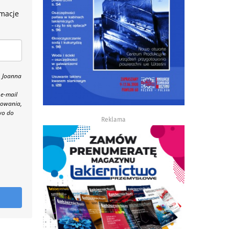
rmacje
, Joanna
 e-mail
towania,
wo do
Reklama