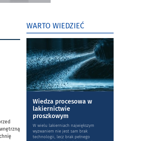
WARTO WIEDZIEĆ
Wiedza procesowa w
lakiernictwie
proszkowym
przed
W wielu lakierniach największym
ewnętrzną
wyzwaniem nie jest sam brak
zchnię
technologii, lecz brak pełnego