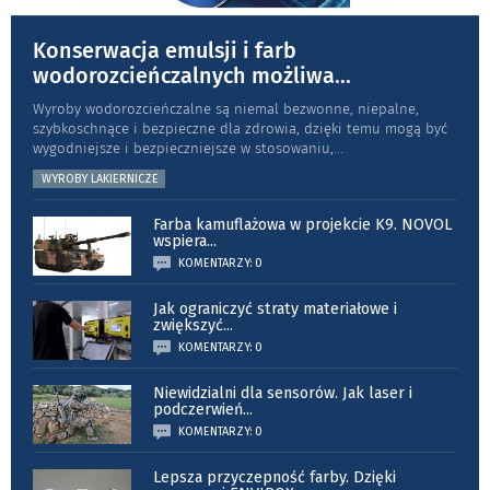
Konserwacja emulsji i farb
wodorozcieńczalnych możliwa
...
Wyroby wodorozcieńczalne są niemal bezwonne, niepalne,
szybkoschnące i bezpieczne dla zdrowia, dzięki temu mogą być
wygodniejsze i bezpieczniejsze w stosowaniu,
...
WYROBY LAKIERNICZE
Farba kamuflażowa w projekcie K9. NOVOL
wspiera
...
KOMENTARZY: 0
Jak ograniczyć straty materiałowe i
zwiększyć
...
KOMENTARZY: 0
Niewidzialni dla sensorów. Jak laser i
podczerwień
...
KOMENTARZY: 0
Lepsza przyczepność farby. Dzięki