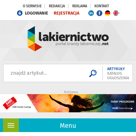
O SERWISIE
REDAKCJA
REKLAMA
KONTAKT
LOGOWANIE
REJESTRACJA
ARTYKUŁY
KATALOG
OGŁOSZENIA
Reklama
Menu
Rozwiń
nawigację