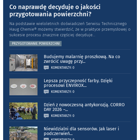
Co naprawdę decyduje o jakości
przygotowania powierzchni?
Na podstawie wieloletnich doświadczeń Serwisu Technicznego
Haug Chemie® możemy stwierdzić, że w praktyce przemysłowej o
sukcesie procesu znacznie częściej decyduje
...
PRZYGOTOWANIE POWIERZCHNI
Budujemy malarnię proszkową. Na co
zwrócić uwagę przy
...
KOMENTARZY: 0
Lepsza przyczepność farby. Dzięki
procesowi ENVIROX
...
KOMENTARZY: 0
Dzień z nowoczesną antykorozją. CORRO
DAY 2026 –
...
KOMENTARZY: 0
Niewidzialni dla sensorów. Jak laser i
podczerwień
...
KOMENTARZY: 0