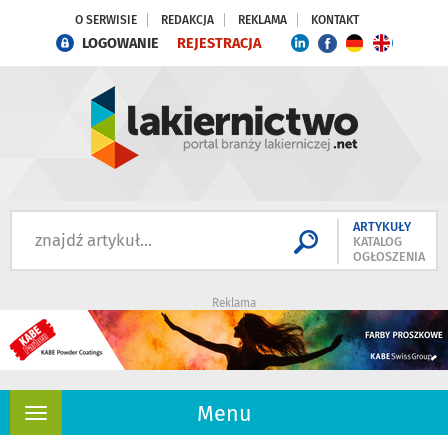
O SERWISIE
REDAKCJA
REKLAMA
KONTAKT
LOGOWANIE
REJESTRACJA
ARTYKUŁY
KATALOG
OGŁOSZENIA
Reklama
Menu
Rozwiń
nawigację