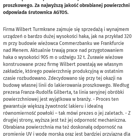
proszkowego. Za najwyższą jakość obrabianej powierzchni
odpowiada śrutownica AGTOS.
Firma Wilbert Turmkrane zajmuje się sprzedażą i wynajmem
urządzeń o bardzo dużej wysokości haka, jak na przykład 320
m przy budowie wieżowca Commerzbanku we Frankfurcie
nad Menem. Aktualnie trwają prace nad przygotowaniem
haka o wysokości 905 m o udźwigu 32 t. Żurawie wieżowe
konstruowane przez firmę Wilbert powstają we własnym
zakładzie, którego powierzchnię produkcyjną w ostatnim
czasie rozbudowano. Zdecydowano się przy tej okazji na
budowę własnej linii do lakierowania proszkowego. Według
prezesa Franza-Rudolfa Gilberta, ta linia seryjnej obróbki
powierzchniowej jest wyjątkowa w branży. - Proces ten
gwarantuje większą żywotność lakieru i idealną
równomierność powłoki – tak mówi prezes o jej zaletach. - Z
drugiej strony, wyższa jest też jej odporność mechaniczna.
Obrabiana powierzchnia ma też doskonałą odporność na
promienie UV i wodę morską oraz jest bardziej przyjazna dla