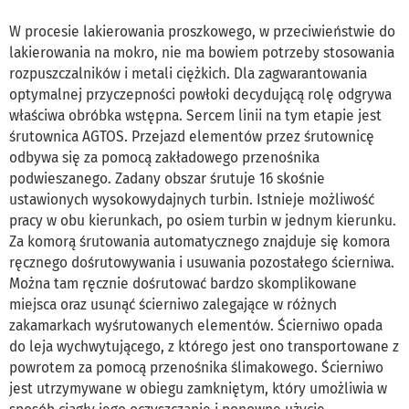
W procesie lakierowania proszkowego, w przeciwieństwie do
lakierowania na mokro, nie ma bowiem potrzeby stosowania
rozpuszczalników i metali ciężkich. Dla zagwarantowania
optymalnej przyczepności powłoki decydującą rolę odgrywa
właściwa obróbka wstępna. Sercem linii na tym etapie jest
śrutownica AGTOS. Przejazd elementów przez śrutownicę
odbywa się za pomocą zakładowego przenośnika
podwieszanego. Zadany obszar śrutuje 16 skośnie
ustawionych wysokowydajnych turbin. Istnieje możliwość
pracy w obu kierunkach, po osiem turbin w jednym kierunku.
Za komorą śrutowania automatycznego znajduje się komora
ręcznego dośrutowywania i usuwania pozostałego ścierniwa.
Można tam ręcznie dośrutować bardzo skomplikowane
miejsca oraz usunąć ścierniwo zalegające w różnych
zakamarkach wyśrutowanych elementów. Ścierniwo opada
do leja wychwytującego, z którego jest ono transportowane z
powrotem za pomocą przenośnika ślimakowego. Ścierniwo
jest utrzymywane w obiegu zamkniętym, który umożliwia w