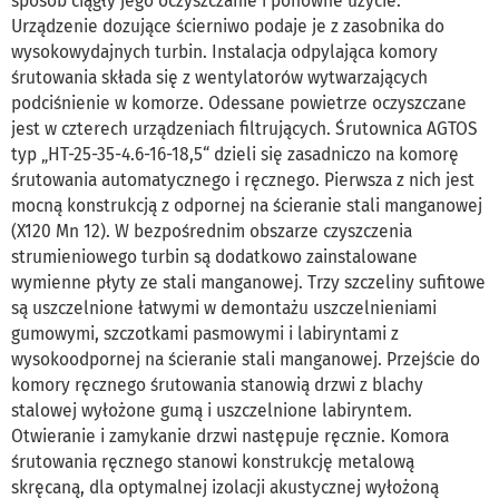
sposób ciągły jego oczyszczanie i ponowne użycie.
Urządzenie dozujące ścierniwo podaje je z zasobnika do
wysokowydajnych turbin. Instalacja odpylająca komory
śrutowania składa się z wentylatorów wytwarzających
podciśnienie w komorze. Odessane powietrze oczyszczane
jest w czterech urządzeniach filtrujących. Śrutownica AGTOS
typ „HT-25-35-4.6-16-18,5“ dzieli się zasadniczo na komorę
śrutowania automatycznego i ręcznego. Pierwsza z nich jest
mocną konstrukcją z odpornej na ścieranie stali manganowej
(X120 Mn 12). W bezpośrednim obszarze czyszczenia
strumieniowego turbin są dodatkowo zainstalowane
wymienne płyty ze stali manganowej. Trzy szczeliny sufitowe
są uszczelnione łatwymi w demontażu uszczelnieniami
gumowymi, szczotkami pasmowymi i labiryntami z
wysokoodpornej na ścieranie stali manganowej. Przejście do
komory ręcznego śrutowania stanowią drzwi z blachy
stalowej wyłożone gumą i uszczelnione labiryntem.
Otwieranie i zamykanie drzwi następuje ręcznie. Komora
śrutowania ręcznego stanowi konstrukcję metalową
skręcaną, dla optymalnej izolacji akustycznej wyłożoną