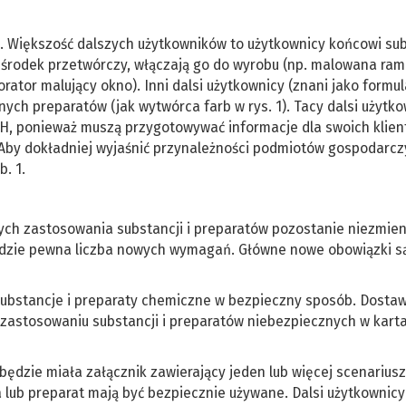
 Większość dalszych użytkowników to użytkownicy końcowi sub
y środek przetwórczy, włączają go do wyrobu (np. malowana ra
orator malujący okno). Inni dalsi użytkownicy (znani jako formul
nych preparatów (jak wytwórca farb w rys. 1). Tacy dalsi użytk
H, ponieważ muszą przygotowywać informacje dla swoich klie
 Aby dokładniej wyjaśnić przynależności podmiotów gospodarcz
. 1.
h zastosowania substancji i preparatów pozostanie niezmie
ędzie pewna liczba nowych wymagań. Główne nowe obowiązki s
ą substancje i preparaty chemiczne w bezpieczny sposób. Dosta
zastosowaniu substancji i preparatów niebezpiecznych w kart
będzie miała załącznik zawierający jeden lub więcej scenarius
ja lub preparat mają być bezpiecznie używane. Dalsi użytkownic