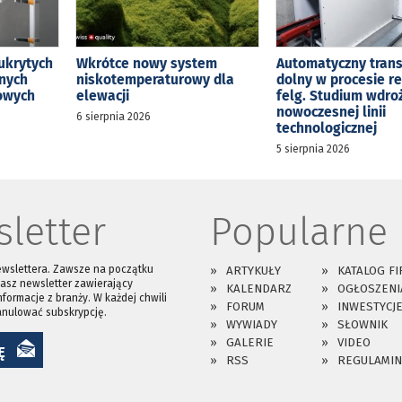
ukrytych
Wkrótce nowy system
Automatyczny tran
jnych
niskotemperaturowy dla
dolny w procesie r
kowych
elewacji
felg. Studium wdro
nowoczesnej linii
6 sierpnia 2026
technologicznej
5 sierpnia 2026
letter
Popularne
ewslettera. Zawsze na początku
ARTYKUŁY
KATALOG FI
asz newsletter zawierający
KALENDARZ
OGŁOSZENI
nformacje z branży. W każdej chwili
FORUM
INWESTYCJ
anulować subskrypcję.
WYWIADY
SŁOWNIK
GALERIE
VIDEO
Ę
RSS
REGULAMIN