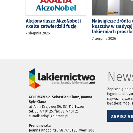
Akcjonariusze AkzoNobel i
Największe źródła 
Axalta zatwierdzili fuzję
kosztów w tradycy
lakierniach prosz
7 sierpnia 2026
7 sierpnia 2026
News
Zapisz się do n
tygodnia otrzym
GOLDMAN s.c. Sebastian Klauz, Joanna
najważniejsze i
Sęk-Klauz
będziesz mógł 
ul. Armii Krajowej 86, 83 ­ 110 Tczew
tel. 58 777 01 25, fax 58 777 01 25
ZAPISZ SI
e-mail: ado@goldman.pl
Prenumerata
Joanna Knopp, tel. 58 777 01 25, wew. 300