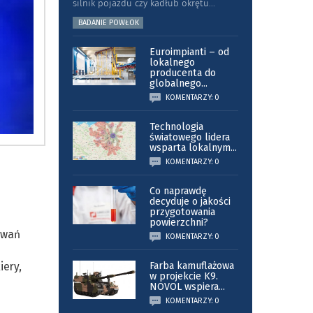
silnik pojazdu czy kadłub okrętu
...
BADANIE POWŁOK
Euroimpianti – od
lokalnego
producenta do
globalnego
...
KOMENTARZY: 0
Technologia
światowego lidera
wsparta lokalnym
...
KOMENTARZY: 0
Co naprawdę
decyduje o jakości
przygotowania
powierzchni?
owań
KOMENTARZY: 0
iery,
Farba kamuflażowa
w projekcie K9.
NOVOL wspiera
...
KOMENTARZY: 0