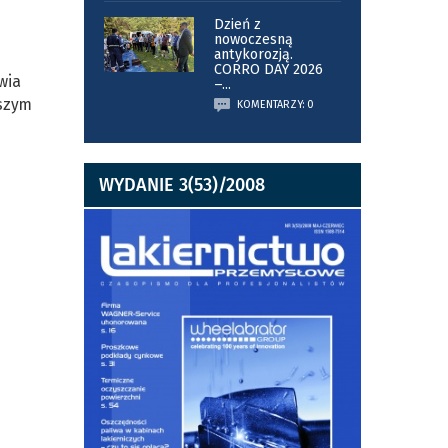
Dzień z
nowoczesną
antykorozją.
CORRO DAY 2026
wia
–
...
lszym
KOMENTARZY: 0
WYDANIE 3(53)/2008