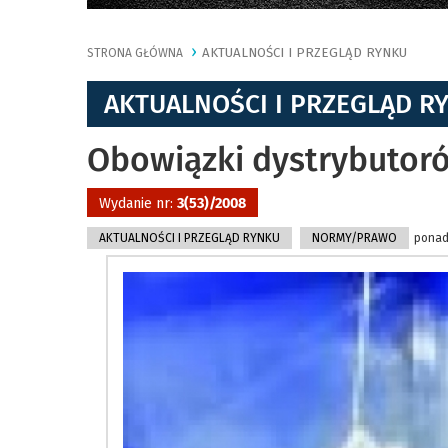
AKTUALNOŚCI I PRZEGLĄD RYNKU
STRONA GŁÓWNA
AKTUALNOŚCI I PRZEGLĄD R
Obowiązki dystrybutor
Wydanie nr:
3(53)/2008
AKTUALNOŚCI I PRZEGLĄD RYNKU
NORMY/PRAWO
ponad 