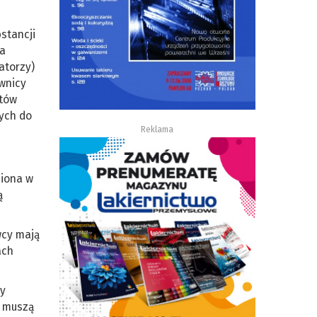
stancji
ma
atorzy)
ownicy
ntów
ych do
Reklama
niona w
ą
wcy mają
ach
zy
y muszą