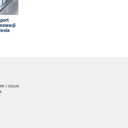
sport
enowacji
żenia
RM I USŁUG
A
E