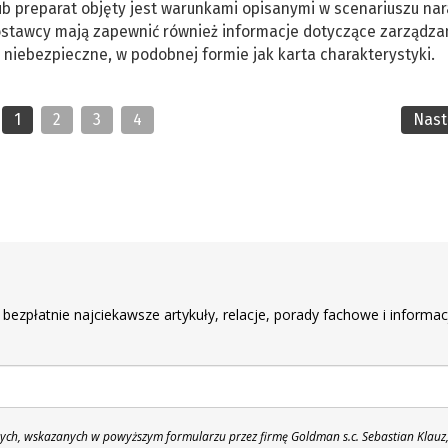
lub preparat objęty jest warunkami opisanymi w scenariuszu nar
Dostawcy mają zapewnić również informacje dotyczące zarządza
 niebezpieczne, w podobnej formie jak karta charakterystyki.
1
2
3
4
Nas
r
 bezpłatnie najciekawsze artykuły, relacje, porady fachowe i informac
h, wskazanych w powyższym formularzu przez firmę Goldman s.c. Sebastian Klauz