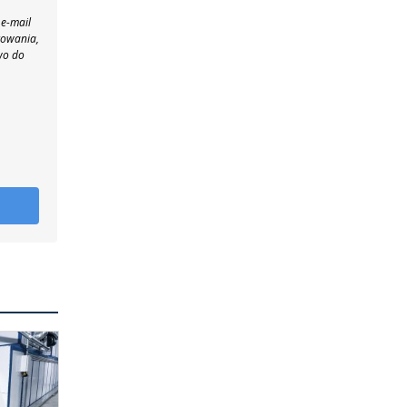
 e-mail
towania,
wo do