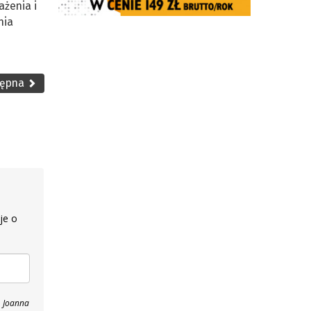
ażenia i
nia
tępna
je o
, Joanna