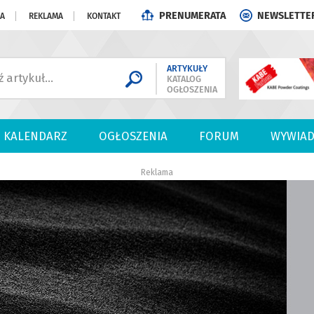
PRENUMERATA
NEWSLETTE
JA
REKLAMA
KONTAKT
ARTYKUŁY
KATALOG
OGŁOSZENIA
KALENDARZ
OGŁOSZENIA
FORUM
WYWIAD
Reklama