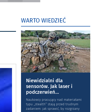
WARTO WIEDZIEĆ
Niewidzialni dla
sensorów. Jak laser i
podczerwień
...
Naukowcy pracujący nad materiałami
typu „stea­lth” stają przed trudnym
zadaniem: jak sprawić, by rozgrzany