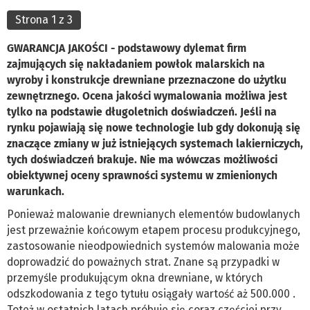
Strona 1 z 3
GWARANCJA JAKOŚCI - podstawowy dylemat firm
zajmujących się nakładaniem powłok malarskich na
wyroby i konstrukcje drewniane przeznaczone do użytku
zewnętrznego. Ocena jakości wymalowania możliwa jest
tylko na podstawie długoletnich doświadczeń. Jeśli na
rynku pojawiają się nowe technologie lub gdy dokonują się
znaczące zmiany w już istniejących systemach lakierniczych,
tych doświadczeń brakuje. Nie ma wówczas możliwości
obiektywnej oceny sprawności systemu w zmienionych
warunkach.
Ponieważ malowanie drewnianych elementów budowlanych
jest przeważnie końcowym etapem procesu produkcyjnego,
zastosowanie nieodpowiednich systemów malowania może
doprowadzić do poważnych strat. Znane są przypadki w
przemyśle produkującym okna drewniane, w których
odszkodowania z tego tytułu osiągały wartość aż 500.000 .
Toteż w ostatnich latach próbuje się coraz częściej przy