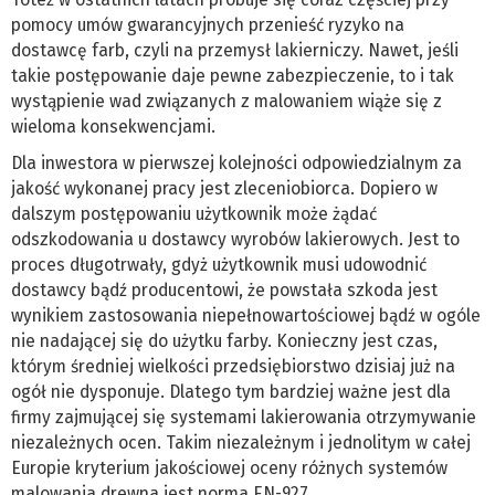
pomocy umów gwarancyjnych przenieść ryzyko na
dostawcę farb, czyli na przemysł lakierniczy. Nawet, jeśli
takie postępowanie daje pewne zabezpieczenie, to i tak
wystąpienie wad związanych z malowaniem wiąże się z
wieloma konsekwencjami.
Dla inwestora w pierwszej kolejności odpowiedzialnym za
jakość wykonanej pracy jest zleceniobiorca. Dopiero w
dalszym postępowaniu użytkownik może żądać
odszkodowania u dostawcy wyrobów lakierowych. Jest to
proces długotrwały, gdyż użytkownik musi udowodnić
dostawcy bądź producentowi, że powstała szkoda jest
wynikiem zastosowania niepełnowartościowej bądź w ogóle
nie nadającej się do użytku farby. Konieczny jest czas,
którym średniej wielkości przedsiębiorstwo dzisiaj już na
ogół nie dysponuje. Dlatego tym bardziej ważne jest dla
firmy zajmującej się systemami lakierowania otrzymywanie
niezależnych ocen. Takim niezależnym i jednolitym w całej
Europie kryterium jakościowej oceny różnych systemów
malowania drewna jest norma EN-927.