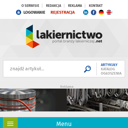
O SERWISIE
REDAKCJA
REKLAMA
KONTAKT
LOGOWANIE
REJESTRACJA
ARTYKUŁY
KATALOG
OGŁOSZENIA
Reklama
Menu
Rozwiń